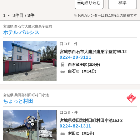
絞り込む
標準
村
」にも行ってみましょう。こちらは珍しい種類のキツネを見ることがで
きる、国内で唯一の専門動物園・テーマパークです。エントランスをくぐ
1 ～ 3件目 /
3件
ると、100匹以上のキツネたちが出迎えてくれる他、ウサギやヤギ、ポニー
※予約カレンダーは19:10時点の情報です
とも触れ合うことができます。動物たちの愛らしい姿に癒されたら、明治
宮城県 白石市大鷹沢鷹巣字釜前
後期の商家を改装した趣のある外観が目印の「白石うーめん やまぶき亭」
ホテル パルシス
で食事をしませんか？こちらは白石市名物『温麺(うーめん)』の専門店。
「ごま」「くるみ」「しょうゆ」という三種類のたれで、白石の名物グル
メを味わってください。観光・デートを満喫したらラブホテルでひと休
口コミ - 件
み。白石・村田エリアのラブホテルは、JR東北本線「白石駅」、JR東北新
宮城県白石市大鷹沢鷹巣字釜前99-12
幹線「白石蔵王駅」の近くや、「村田町」に点在しています。さっそくデ
0224-29-3121
ートスポット周辺のホテルをチェックしてみましょう。
白石蔵王駅 (車4分)
白石IC
(車14分)
宮城県 柴田郡村田町村田小池
ちょっと村田
口コミ - 件
宮城県柴田郡村田町村田小池163-2
0224-82-1311
村田IC
(車1分)