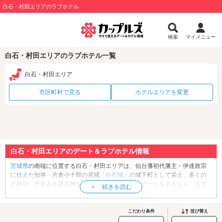
白石・村田エリアのラブホテル
検索
マイメニュー
白石・村田エリアのラブホテル一覧
白石・村田エリア
市区町村で見る
ホテルエリアを変更
白石・村田エリアのデート＆ラブホテル情報
宮城県
の南端に位置する白石・村田エリアは、仙台藩初代藩主・伊達政宗
に仕えた知将・片倉小十郎の居城「
白石城
」の城下町として栄え、多くの
史跡や、歴史ある建造物を有しています。観光・デートをするなら、まず
は「
片倉家中旧小関家 武家屋敷
」へ行ってみましょう。こちらは1730年に
建造された、白石城主片倉家家臣・小関家の屋敷で、武家の暮らしを伝え
る貴重な史跡として県の文化財に指定されています。歴史文化にふれたあ
こだわり条件
並び替え
とはちょっと気分一新。モフモフ好きにはたまらない「
宮城蔵王キツネ