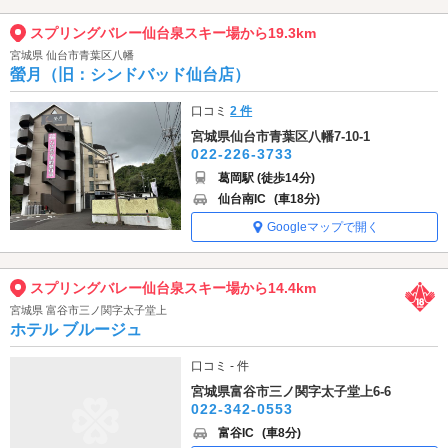
スプリングバレー仙台泉スキー場から19.3km
宮城県 仙台市青葉区八幡
螢月（旧：シンドバッド仙台店）
口コミ
2 件
宮城県仙台市青葉区八幡7-10-1
022-226-3733
葛岡駅 (徒歩14分)
仙台南IC
(車18分)
Googleマップで開く
スプリングバレー仙台泉スキー場から14.4km
宮城県 富谷市三ノ関字太子堂上
ホテル ブルージュ
口コミ - 件
宮城県富谷市三ノ関字太子堂上6-6
022-342-0553
富谷IC
(車8分)