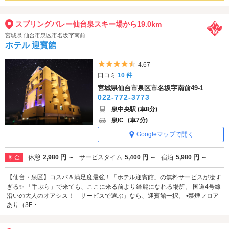
スプリングバレー仙台泉スキー場から19.0km
宮城県 仙台市泉区市名坂字南前
ホテル 迎賓館
5つ星のうち4.5
4.67
口コミ
10 件
宮城県仙台市泉区市名坂字南前49-1
022-772-3773
泉中央駅 (車8分)
泉IC
(車7分)
Googleマップで開く
休憩
2,980 円 ～
サービスタイム
5,400 円 ～
宿泊
5,980 円 ～
料金
【仙台・泉区】コスパ＆満足度最強！「ホテル迎賓館」の無料サービスが凄す
ぎる✨ 「手ぶら」で来ても、ここに来る前より綺麗になれる場所。 国道4号線
沿いの大人のオアシス！「サービスで選ぶ」なら、迎賓館一択。 •禁煙フロア
あり（3F・...