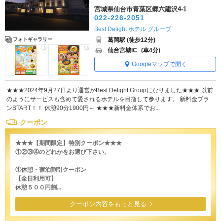
宮城県仙台市青葉区郷六龍沢4-1
022-226-2051
Best Delight ホテル グループ
葛岡駅 (徒歩12分)
フォトギャラリー
仙台宮城IC
(車4分)
Googleマップで開く
★★★2024年9月27日より運営がBest Delight Groupになりました★★★ 以前
のようにサービスも含めて愛されるホテルを目指して参ります。 新料金プラ
ンSTART！！ 休憩90分1900円～ ★★★新料金体系でお...
クーポン
★★★【期間限定】特別クーポン★★★
①②③④のどれかをお選び下さい。
①休憩・宿泊割引クーポン
【全日利用可】
休憩５００円割...
クーポン内容をもっと見る