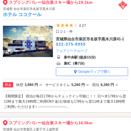
スプリングバレー仙台泉スキー場から19.1km
宮城県 仙台市泉区市名坂字黒木川原
ホテル ココクール
5つ星のうち4
4.27
口コミ - 件
宮城県仙台市泉区市名坂字黒木川原41-1
022-375-8955
フェアリーグループ
泉中央駅 (徒歩15分)
泉IC
(車7分)
Googleマップで開く
休憩
3,980 円 ～
サービスタイム
5,280 円 ～
宿泊
6,380 円 ～
料金
【期間限定】 宿泊が毎日17時からチェックイン可能に！！ 日〜木17時から翌
12時まで最大19時間ご利用OK!! 金/土/祝前も17時から翌11時まで最大18時間
ご利用いただけます♪ ------------------------...
スプリングバレー仙台泉スキー場から16.0km
宮城県 仙台市青葉区上愛子字上遠野原