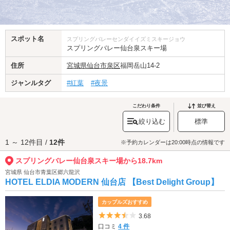
スポット名
スプリングバレーセンダイイズミスキージョウ
スプリングバレー仙台泉スキー場
住所
宮城県
仙台市泉区
福岡岳山14-2
ジャンルタグ
#紅葉
#夜景
こだわり条件
並び替え
絞り込む
標準
1 ～ 12件目 /
12件
※予約カレンダーは20:00時点の情報です
スプリングバレー仙台泉スキー場から18.7km
宮城県 仙台市青葉区郷六龍沢
HOTEL ELDIA MODERN 仙台店 【Best Delight Group】
カップルズおすすめ
5つ星のうち3.5
3.68
口コミ
4 件