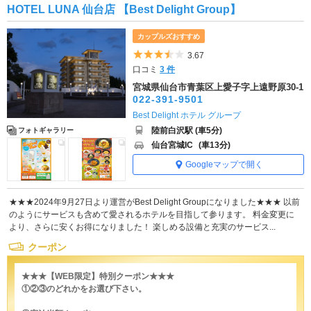
HOTEL LUNA 仙台店 【Best Delight Group】
カップルズおすすめ
5つ星のうち3.5
3.67
口コミ
3 件
宮城県仙台市青葉区上愛子字上遠野原30-1
022-391-9501
Best Delight ホテル グループ
陸前白沢駅 (車5分)
フォトギャラリー
仙台宮城IC
(車13分)
Googleマップで開く
★★★2024年9月27日より運営がBest Delight Groupになりました★★★ 以前
のようにサービスも含めて愛されるホテルを目指して参ります。 料金変更に
より、さらに安くお得になりました！ 楽しめる設備と充実のサービス...
クーポン
★★★【WEB限定】特別クーポン★★★
①②③のどれかをお選び下さい。