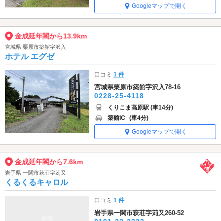
Googleマップで開く
金成延年閣から13.9km
宮城県 栗原市築館字沢入
ホテル エグゼ
口コミ
1 件
宮城県栗原市築館字沢入78-16
0228-25-4118
くりこま高原駅 (車14分)
築館IC
(車4分)
Googleマップで開く
金成延年閣から7.6km
岩手県 一関市萩荘字苅又
くるくるキャロル
口コミ
1 件
岩手県一関市萩荘字苅又260-52