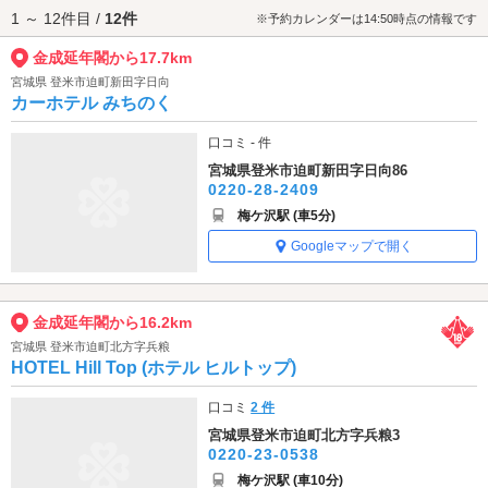
1 ～ 12件目 /
12件
す。
※予約カレンダーは14:50時点の情報です
金成延年閣から17.7km
宮城県 登米市迫町新田字日向
カーホテル みちのく
口コミ - 件
宮城県登米市迫町新田字日向86
0220-28-2409
梅ケ沢駅 (車5分)
Googleマップで開く
金成延年閣から16.2km
宮城県 登米市迫町北方字兵粮
HOTEL Hill Top (ホテル ヒルトップ)
口コミ
2 件
宮城県登米市迫町北方字兵粮3
0220-23-0538
梅ケ沢駅 (車10分)