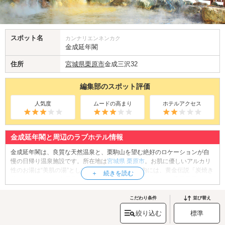
スポット名
カンナリエンネンカク
金成延年閣
住所
宮城県
栗原市
金成三沢32
編集部のスポット評価
人気度
ムードの高まり
ホテルアクセス
金成延年閣と周辺のラブホテル情報
金成延年閣は、良質な天然温泉と、栗駒山を望む絶好のロケーションが自
慢の日帰り温泉施設です。所在地は
宮城県
栗原市
。お肌に優しいアルカリ
性のお湯は“美肌の湯”として知られています。館内には、黄金伝説「炭焼き
藤太」にちなんだ金風呂や、栗駒山を眺めながら入浴できる露天風呂、サ
ウナの他、貸切利用できる家族風呂などがあります。お湯に浸かって日頃
の疲れを癒しましょう。入浴後は館内食堂でキンキンに冷えたビールを召
こだわり条件
並び替え
し上がれ♪また、地元銘菓や漬物などの地場産品を取り扱っている売店も人
絞り込む
標準
気。来館の記念にお土産品を購入しましょう。
金成延年閣へは、
栗原・築館エリアのラブホテル
からもアクセスが便利で