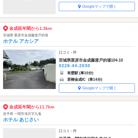
Googleマップで開く
金成延年閣から1.3km
宮城県 栗原市金成藤渡戸的場
ホテル アカシア
口コミ - 件
宮城県栗原市金成藤渡戸的場104-10
0228-44-2030
有壁駅 (車10分)
若柳金成IC
(車14分)
Googleマップで開く
金成延年閣から11.7km
岩手県 一関市滝沢字九鬼
ホテル あじさい
口コミ - 件