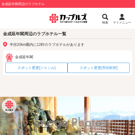
金成延年閣周辺のラブホテル
検索
マイメニュー
金成延年閣周辺のラブホテル一覧
半径20km圏内に12軒のラブホテルがあります
金成延年閣
スポット変更[ジャンル]
スポット変更[市区町村]