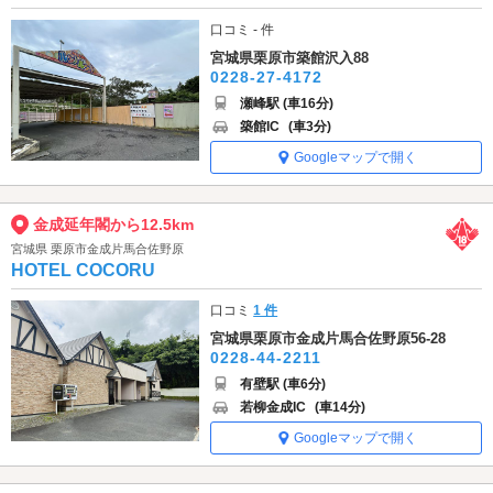
口コミ - 件
宮城県栗原市築館沢入88
0228-27-4172
瀬峰駅 (車16分)
築館IC
(車3分)
Googleマップで開く
金成延年閣から12.5km
宮城県 栗原市金成片馬合佐野原
HOTEL COCORU
口コミ
1 件
宮城県栗原市金成片馬合佐野原56-28
0228-44-2211
有壁駅 (車6分)
若柳金成IC
(車14分)
Googleマップで開く