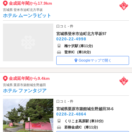
金成延年閣から17.9km
宮城県 登米市迫町北方早坂
ホテル ムーンラビット
口コミ - 件
宮城県登米市迫町北方早坂97
0220-22-4998
梅ケ沢駅 (車11分)
登米IC
(車18分)
Googleマップで開く
金成延年閣から9.4km
宮城県 栗原市築館城生野越田
ホテル ファンタジア
口コミ - 件
宮城県栗原市築館城生野越田38-6
0228-22-4864
くりこま高原駅 (車10分)
若柳金成IC
(車11分)