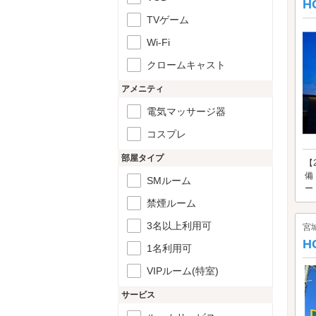
H
TVゲーム
Wi-Fi
クロームキャスト
アメニティ
電気マッサージ器
コスプレ
部屋タイプ
【
備
SMルーム
ー
禁煙ルーム
3名以上利用可
宮
H
1名利用可
VIPルーム(特室)
サービス