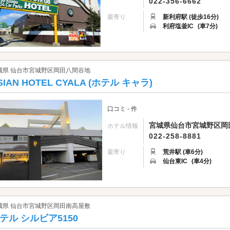
022-356-6662
最寄り
新利府駅 (徒歩16分)
利府塩釜IC
(車7分)
城県 仙台市宮城野区岡田八間谷地
SIAN HOTEL CYALA (ホテル キャラ)
口コミ - 件
宮城県仙台市宮城野区岡田
ホテル情報
022-258-8881
最寄り
荒井駅 (車6分)
仙台東IC
(車4分)
城県 仙台市宮城野区岡田南高屋敷
テル シルビア5150