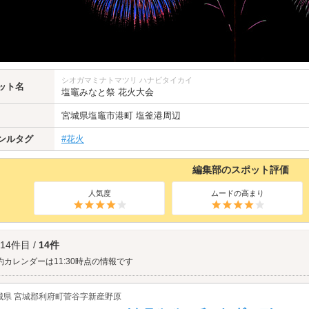
シオガマミナトマツリ ハナビタイカイ
ット名
塩竈みなと祭 花火大会
宮城県
塩竈市港町 塩釜港周辺
ンルタグ
#花火
編集部のスポット評価
人気度
ムードの高まり
 14件目 /
14件
約カレンダーは11:30時点の情報です
城県 宮城郡利府町菅谷字新産野原