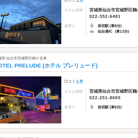
口コミ
1 件
宮城県仙台市宮城野区鶴ケ谷
ホテル情報
022-352-6481
最寄り
岩切駅 (車8分)
仙台港IC
(車13分)
城県 仙台市宮城野区鶴ケ谷東
OTEL PRELUDE (ホテル プレリュード)
口コミ
2 件
宮城県仙台市宮城野区鶴ケ谷
ホテル情報
022-251-8665
最寄り
岩切駅 (車8分)