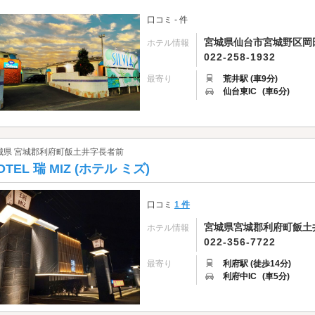
口コミ - 件
宮城県仙台市宮城野区岡田
ホテル情報
022-258-1932
最寄り
荒井駅 (車9分)
仙台東IC
(車6分)
城県 宮城郡利府町飯土井字長者前
OTEL 瑞 MIZ (ホテル ミズ)
口コミ
1 件
宮城県宮城郡利府町飯土井
ホテル情報
022-356-7722
最寄り
利府駅 (徒歩14分)
利府中IC
(車5分)