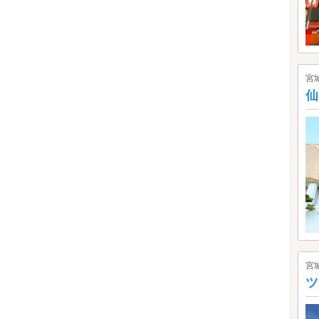
宮
仙
宮
ツ