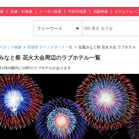
索
高速・IC検索
クーポン検索
予約可検索
地図検索
ホテルグルー
フリーワード
スポット検索
宮城県 デートスポット一覧
塩竈みなと祭 花火大会 ラブホテル
みなと祭 花火大会周辺のラブホテル一覧
径10km圏内に14軒のラブホテルがあります