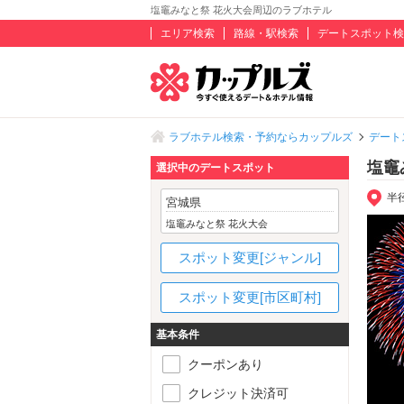
塩竈みなと祭 花火大会周辺のラブホテル
エリア検索
路線・駅検索
デートスポット検
ラブホテル検索・予約ならカップルズ
デート
塩竈
選択中のデートスポット
半
宮城県
塩竈みなと祭 花火大会
スポット変更[ジャンル]
スポット変更[市区町村]
基本条件
クーポンあり
クレジット決済可