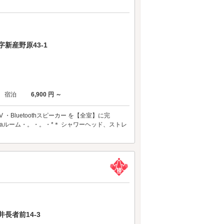
新産野原43-1
宿泊
6,900 円 ～
・Bluetoothスピーカー を【全室】に完
ReFaルーム・。・。・*＊ シャワーヘッド、ストレ
長者前14-3