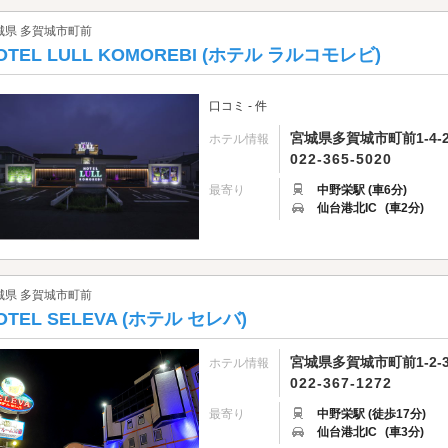
城県 多賀城市町前
OTEL LULL KOMOREBI (ホテル ラルコモレビ)
口コミ - 件
宮城県多賀城市町前1-4-2
ホテル情報
022-365-5020
最寄り
中野栄駅 (車6分)
仙台港北IC
(車2分)
城県 多賀城市町前
OTEL SELEVA (ホテル セレバ)
宮城県多賀城市町前1-2-
ホテル情報
022-367-1272
最寄り
中野栄駅 (徒歩17分)
仙台港北IC
(車3分)