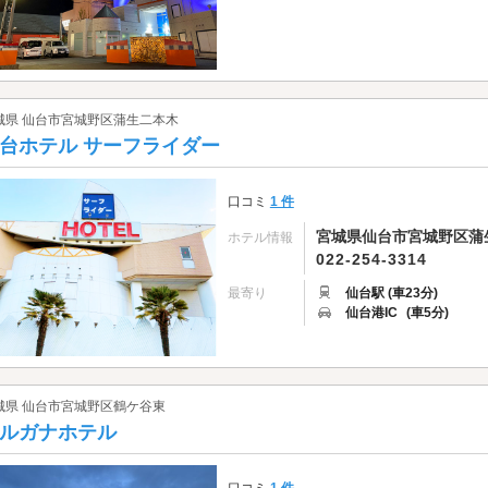
城県 仙台市宮城野区蒲生二本木
台ホテル サーフライダー
口コミ
1 件
宮城県仙台市宮城野区蒲生二
ホテル情報
022-254-3314
最寄り
仙台駅 (車23分)
仙台港IC
(車5分)
城県 仙台市宮城野区鶴ケ谷東
ルガナホテル