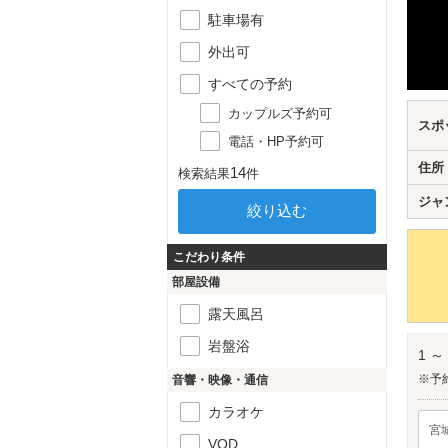
駐車場有
外出可
すべての予約
カップルズ予約可
スポ
電話・HP予約可
住所
14
検索結果
件
ジャ
こだわり条件
部屋設備
露天風呂
岩盤浴
1 ～
※予
音響・映像・通信
カラオケ
宮
VOD