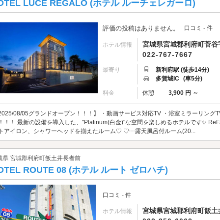
OTEL LUCE REGALO (ホテル ルーチェレガーロ)
評価の投稿はありません。
口コミ - 件
宮城県宮城郡利府町菅谷字
ホテル情報
022-767-7667
最寄り
新利府駅 (徒歩14分)
多賀城IC
(車5分)
料金
休憩
3,900 円 ～
2025/08/05グランドオープン！！！】 ・動画サービス対応TV ・浴室ミラーリングTV 
！！！ 最新の設備を導入した、"Platinum(白金)"な空間を楽しめるホテルです✨ 
トアイロン、シャワーヘッドを揃えたルーム♡ ♡┈露天風呂付ルーム(20...
城県 宮城郡利府町飯土井長者前
OTEL ROUTE 08 (ホテル ルート ゼロハチ)
口コミ - 件
宮城県宮城郡利府町飯土井
ホテル情報