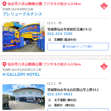
仙台市八木山動物公園 フジサキの杜から3.5km
宮城県 仙台市若林区五橋
プレリュードルナシス
口コミ - 件
宮城県仙台市若林区五橋3-5-11
022-224-7285
五橋駅 (徒歩6分)
Googleマップで開く
仙台市八木山動物公園 フジサキの杜から3.5km
宮城県 仙台市太白区郡山字上野
H GALLERY HOTEL
口コミ - 件
宮城県仙台市太白区郡山字上野14-1
022-247-9801
太子堂駅 (車6分)
長町IC
(車4分)