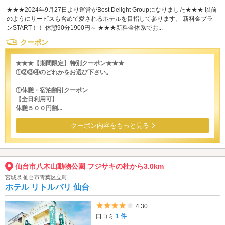
★★★2024年9月27日より運営がBest Delight Groupになりました★★★ 以前
のようにサービスも含めて愛されるホテルを目指して参ります。 新料金プラ
ンSTART！！ 休憩90分1900円～ ★★★新料金体系でお...
クーポン
★★★【期間限定】特別クーポン★★★
①②③④のどれかをお選び下さい。
①休憩・宿泊割引クーポン
【全日利用可】
休憩５００円割...
クーポン内容をもっと見る
仙台市八木山動物公園 フジサキの杜から3.0km
宮城県 仙台市青葉区立町
ホテル リトルバリ 仙台
5つ星のうち4
4.30
口コミ
1 件