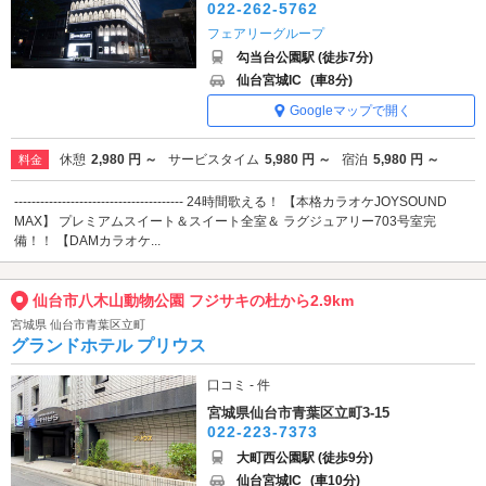
022-262-5762
フェアリーグループ
勾当台公園駅 (徒歩7分)
仙台宮城IC
(車8分)
Googleマップで開く
休憩
2,980 円 ～
サービスタイム
5,980 円 ～
宿泊
5,980 円 ～
料金
--------------------------------------- 24時間歌える！ 【本格カラオケJOYSOUND
MAX】 プレミアムスイート＆スイート全室＆ ラグジュアリー703号室完
備！！ 【DAMカラオケ...
仙台市八木山動物公園 フジサキの杜から2.9km
宮城県 仙台市青葉区立町
グランドホテル プリウス
口コミ - 件
宮城県仙台市青葉区立町3-15
022-223-7373
大町西公園駅 (徒歩9分)
仙台宮城IC
(車10分)