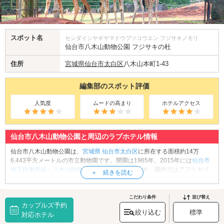
スポット名
センダイシヤギヤマドウブツコウエン フジサキノモリ
仙台市八木山動物公園 フジサキの杜
住所
宮城県
仙台市太白区
八木山本町1-43
編集部のスポット評価
人気度
ムードの高まり
ホテルアクセス
仙台市八木山動物公園と周辺のラブホテル情報
仙台市八木山動物公園は、
宮城県
仙台市太白区
に所在する面積約14万
6,443平方メートルの市立動物園です。開園は1965年。2015年には
仙台市
地下鉄東西線
・
八木山動物公園駅
と直結しています。園内ではアフリカゾ
ウやライオン、ホッキョクグマなど約130種、約580点もの動物を飼育して
います。また、ウサギやモルモット、ヤギなどと触れ合える「ふれあい体
験」、アフリカゾウやニホンザルにおやつをあげて食事する様子を間近で
こだわり条件
並び替え
カップルズ予約
観察できる「えさやり体験」も人気です。動物園デートの思い出に、園内
絞り込む
標準
売店でお揃いのグッズを購入するのもおすすめですよ。仙台市八木山動物
対応ホテル
公園でもふもふ動物に癒されましょう。