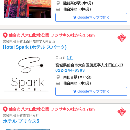
陸前高砂駅 (車9分)
仙台港IC
(車6分)
Googleマップで開く
仙台市八木山動物公園 フジサキの杜から3.5km
宮城県 仙台市太白区茂庭字人来田山
Hotel Spark (ホテル スパーク)
口コミ
1 件
宮城県仙台市太白区茂庭字人来田山1-13
022-244-6363
南仙台駅 (車15分)
仙台南IC
(車1分)
Googleマップで開く
仙台市八木山動物公園 フジサキの杜から3.7km
宮城県 仙台市青葉区立町
ホテル プリウス5