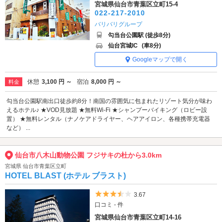
宮城県仙台市青葉区立町15-4
022-217-2010
バリバリグループ
勾当台公園駅 (徒歩8分)
仙台宮城IC
(車8分)
Googleマップで開く
休憩
3,100 円 ～
宿泊
8,000 円 ～
料金
勾当台公園駅南出口徒歩約8分！南国の雰囲気に包まれたリゾート気分が味わ
えるホテル♪ ★VOD見放題 ★無料Wi-Fi ★シャンプーバイキング（ロビー設
置） ★無料レンタル（ナノケアドライヤー、ヘアアイロン、各種携帯充電器
など） ...
仙台市八木山動物公園 フジサキの杜から3.0km
宮城県 仙台市青葉区立町
HOTEL BLAST (ホテル ブラスト)
5つ星のうち3.5
3.67
口コミ - 件
宮城県仙台市青葉区立町14-16