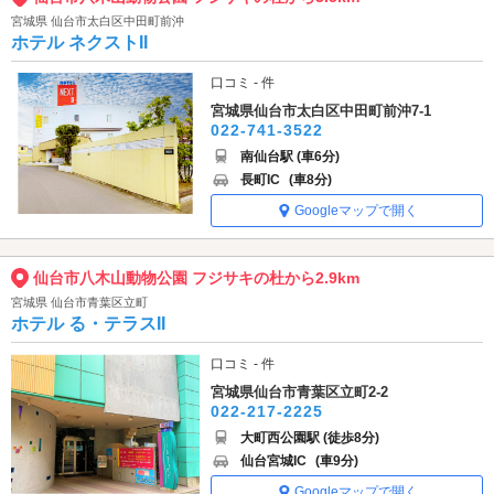
宮城県 仙台市太白区中田町前沖
ホテル ネクストII
口コミ - 件
宮城県仙台市太白区中田町前沖7-1
022-741-3522
南仙台駅 (車6分)
長町IC
(車8分)
Googleマップで開く
仙台市八木山動物公園 フジサキの杜から2.9km
宮城県 仙台市青葉区立町
ホテル る・テラスII
口コミ - 件
宮城県仙台市青葉区立町2-2
022-217-2225
大町西公園駅 (徒歩8分)
仙台宮城IC
(車9分)
Googleマップで開く