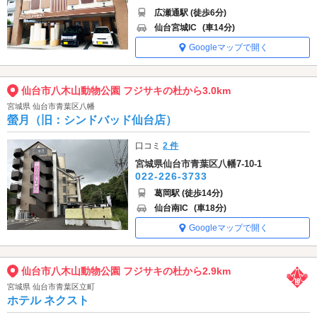
広瀬通駅 (徒歩6分)
仙台宮城IC
(車14分)
Googleマップで開く
仙台市八木山動物公園 フジサキの杜から3.0km
宮城県 仙台市青葉区八幡
螢月（旧：シンドバッド仙台店）
口コミ
2 件
宮城県仙台市青葉区八幡7-10-1
022-226-3733
葛岡駅 (徒歩14分)
仙台南IC
(車18分)
Googleマップで開く
仙台市八木山動物公園 フジサキの杜から2.9km
宮城県 仙台市青葉区立町
ホテル ネクスト