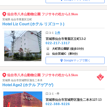
仙台市八木山動物公園 フジサキの杜から2.9km
宮城県 仙台市青葉区立町
Hotel Liz Court (ホテル リズコート)
口コミ
3 件
宮城県仙台市青葉区立町13-2
022-217-1317
大町西公園駅 (徒歩10分)
仙台宮城IC
(車9分)
Googleマップで開く
仙台市八木山動物公園 フジサキの杜から3.5km
宮城県 仙台市宮城野区蒲生二本木
Hotel Age2 (ホテル アゲアゲ)
口コミ - 件
宮城県仙台市宮城野区蒲生二本木127-13
022-388-9226