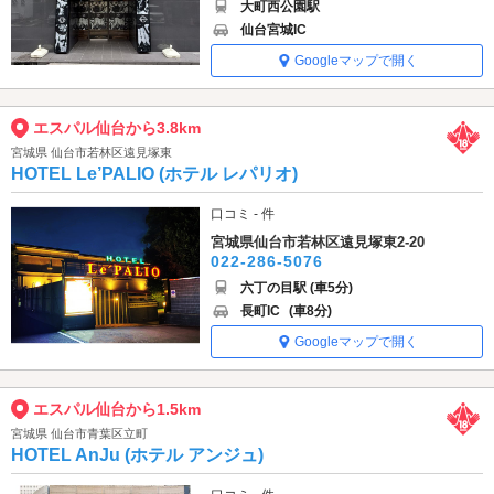
大町西公園駅
仙台宮城IC
Googleマップで開く
エスパル仙台から3.8km
宮城県 仙台市若林区遠見塚東
HOTEL Le’PALIO (ホテル レパリオ)
口コミ - 件
宮城県仙台市若林区遠見塚東2-20
022-286-5076
六丁の目駅 (車5分)
長町IC
(車8分)
Googleマップで開く
エスパル仙台から1.5km
宮城県 仙台市青葉区立町
HOTEL AnJu (ホテル アンジュ)