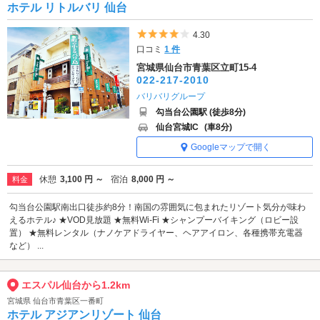
ホテル リトルバリ 仙台
5つ星のうち4
4.30
口コミ
1 件
宮城県仙台市青葉区立町15-4
022-217-2010
バリバリグループ
勾当台公園駅 (徒歩8分)
仙台宮城IC
(車8分)
Googleマップで開く
休憩
3,100 円 ～
宿泊
8,000 円 ～
料金
勾当台公園駅南出口徒歩約8分！南国の雰囲気に包まれたリゾート気分が味わ
えるホテル♪ ★VOD見放題 ★無料Wi-Fi ★シャンプーバイキング（ロビー設
置） ★無料レンタル（ナノケアドライヤー、ヘアアイロン、各種携帯充電器
など） ...
エスパル仙台から1.2km
宮城県 仙台市青葉区一番町
ホテル アジアンリゾート 仙台