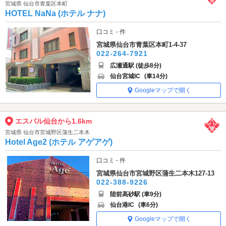
宮城県 仙台市青葉区本町
HOTEL NaNa (ホテル ナナ)
口コミ - 件
宮城県仙台市青葉区本町1-4-37
022-264-7921
広瀬通駅 (徒歩8分)
仙台宮城IC
(車14分)
Googleマップで開く
エスパル仙台から1.6km
宮城県 仙台市宮城野区蒲生二本木
Hotel Age2 (ホテル アゲアゲ)
口コミ - 件
宮城県仙台市宮城野区蒲生二本木127-13
022-388-9226
陸前高砂駅 (車9分)
仙台港IC
(車6分)
Googleマップで開く