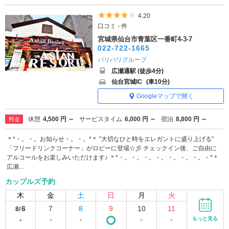
5つ星のうち4
4.20
口コミ - 件
宮城県仙台市青葉区一番町4-3-7
022-722-1665
バリバリグループ
広瀬通駅 (徒歩4分)
仙台宮城IC
(車10分)
Googleマップで開く
休憩
4,500 円 ～
サービスタイム
6,000 円 ～
宿泊
8,800 円 ～
料金
＊*・。・。お知らせ・。・。*＊ ”大切なひと時をエレガントに盛り上げる”
「フリードリンクコーナー」がロビーに登場☆彡 チェックイン後、ご自由に
アルコールをお楽しみいただけます♪ ＊*・。・。・。・。・。・。・。・*＊
広瀬...
カップルズ予約
木
金
土
日
月
火
6
7
8
9
10
11
8/
-
-
-
-
-
もっと見る