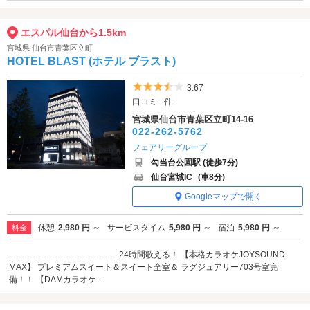
エスパル仙台から1.5km
宮城県 仙台市青葉区立町
HOTEL BLAST (ホテル ブラスト)
5つ星のうち3.5
3.67
口コミ - 件
宮城県仙台市青葉区立町14-16
022-262-5762
フェアリーグループ
勾当台公園駅 (徒歩7分)
仙台宮城IC
(車8分)
Googleマップで開く
休憩
2,980 円 ～
サービスタイム
5,980 円 ～
宿泊
5,980 円 ～
料金
--------------------------------------- 24時間歌える！ 【本格カラオケJOYSOUND
MAX】 プレミアムスイート＆スイート全室＆ ラグジュアリー703号室完
備！！ 【DAMカラオケ...