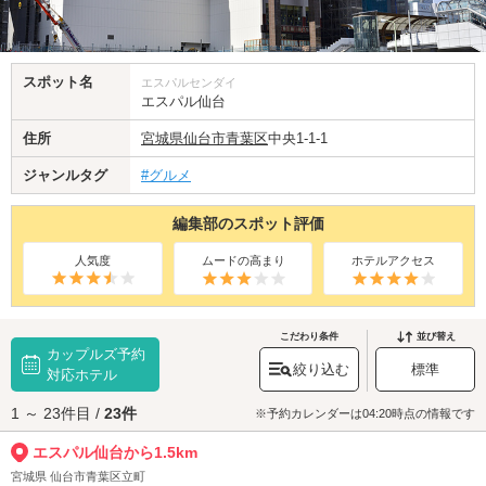
スポット名
エスパルセンダイ
エスパル仙台
住所
宮城県
仙台市青葉区
中央1-1-1
ジャンルタグ
#グルメ
編集部のスポット評価
人気度
ムードの高まり
ホテルアクセス
こだわり条件
並び替え
カップルズ予約
絞り込む
標準
対応ホテル
1 ～ 23件目 /
23件
※予約カレンダーは04:20時点の情報です
エスパル仙台から1.5km
宮城県 仙台市青葉区立町