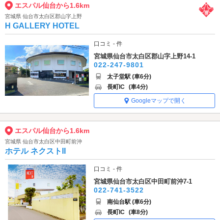
エスパル仙台から1.6km
宮城県 仙台市太白区郡山字上野
H GALLERY HOTEL
口コミ - 件
宮城県仙台市太白区郡山字上野14-1
022-247-9801
太子堂駅 (車6分)
長町IC
(車4分)
Googleマップで開く
エスパル仙台から1.6km
宮城県 仙台市太白区中田町前沖
ホテル ネクストII
口コミ - 件
宮城県仙台市太白区中田町前沖7-1
022-741-3522
南仙台駅 (車6分)
長町IC
(車8分)