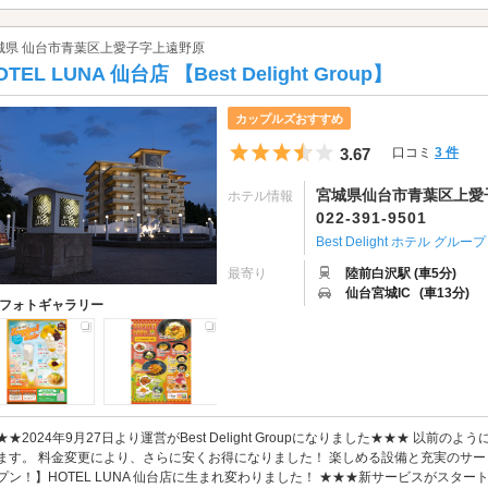
城県 仙台市青葉区上愛子字上遠野原
OTEL LUNA 仙台店 【Best Delight Group】
カップルズおすすめ
5つ星のうち3.5
3.67
口コミ
3 件
宮城県仙台市青葉区上愛子
ホテル情報
022-391-9501
Best Delight ホテル グループ
最寄り
陸前白沢駅 (車5分)
仙台宮城IC
(車13分)
フォトギャラリー
★★2024年9月27日より運営がBest Delight Groupになりました★★★ 以
ます。 料金変更により、さらに安くお得になりました！ 楽しめる設備と充実のサー
プン！】HOTEL LUNA 仙台店に生まれ変わりました！ ★★★新サービスがスタート★