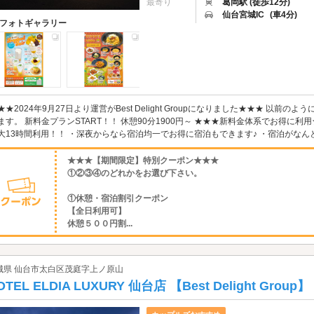
最寄り
葛岡駅 (徒歩12分)
仙台宮城IC
(車4分)
フォトギャラリー
★★2024年9月27日より運営がBest Delight Groupになりました★★★ 以
ます。 新料金プランSTART！！ 休憩90分1900円～ ★★★新料金体系でお得に
大13時間利用！！ ・深夜からなら宿泊均一でお得に宿泊もできます♪ ・宿泊がなんと１
★★★【期間限定】特別クーポン★★★
①②③④のどれかをお選び下さい。
①休憩・宿泊割引クーポン
【全日利用可】
休憩５００円割...
城県 仙台市太白区茂庭字上ノ原山
OTEL ELDIA LUXURY 仙台店 【Best Delight Group】