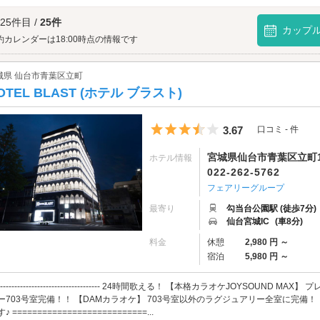
一宮諏訪神社へは、
仙台愛子エリアのラブホテル
からもアクセスが便利です。
 25件目 /
25件
カップ
約カレンダーは18:00時点の情報です
城県 仙台市青葉区立町
OTEL BLAST (ホテル ブラスト)
5つ星のうち3.5
3.67
口コミ - 件
宮城県仙台市青葉区立町14
ホテル情報
022-262-5762
フェアリーグループ
最寄り
勾当台公園駅 (徒歩7分)
仙台宮城IC
(車8分)
料金
休憩
2,980 円 ～
宿泊
5,980 円 ～
------------------------------------- 24時間歌える！ 【本格カラオケJOYS
ー703号室完備！！ 【DAMカラオケ】 703号室以外のラグジュアリー全室に完備
♪ ===========================...