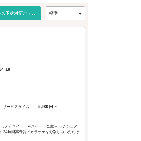
ルズ予約対応ホテル
標準
-16
サービスタイム
5,980 円 ～
OUND MAX】 プレミアムスイート＆スイート全室＆ ラグジュア
！！ 24時間高音質でカラオケをお楽しみいただけ