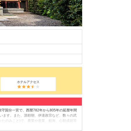
ホテルアクセス
守国分一宮で、西暦782年から805年の延暦年間
ています。また、源頼朝、伊達政宗など、数々の武
かたのみこと)で、農業や産業、航海、心願成就等