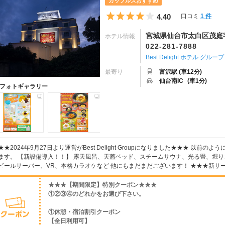
カップルズおすすめ
5つ星のうち4
4.40
口コミ
1 件
宮城県仙台市太白区茂庭字
ホテル情報
022-281-7888
Best Delight ホテル グループ
最寄り
富沢駅 (車12分)
仙台南IC
(車1分)
フォトギャラリー
★★2024年9月27日より運営がBest Delight Groupになりました★★★ 以
ます。 【新設備導入！！】 露天風呂、天蓋ベッド、スチームサウナ、光る畳、堀り
ビールサーバー、VR、本格カラオケなど 他にもまだまだございます！ ★★★新サービ
★★★【期間限定】特別クーポン★★★
①②③④のどれかをお選び下さい。
①休憩・宿泊割引クーポン
【全日利用可】