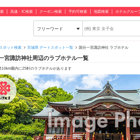
索
高速・IC検索
クーポン検索
予約可検索
地図検索
ホテルグルー
フリーワード
スポット検索
宮城県 デートスポット一覧
国分一宮諏訪神社 ラブホテル
一宮諏訪神社周辺のラブホテル一覧
径10km圏内に25軒のラブホテルがあります