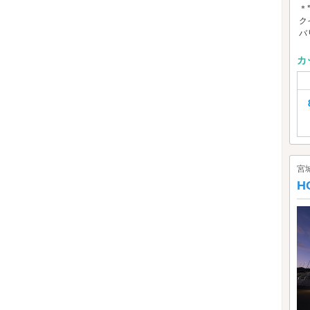
＊
ク
バ
カ
宮
H