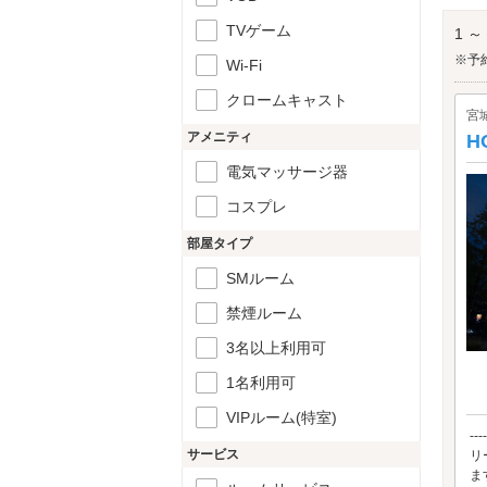
国分
TVゲーム
1 ～
※予
Wi-Fi
クロームキャスト
宮
アメニティ
H
電気マッサージ器
コスプレ
部屋タイプ
SMルーム
禁煙ルーム
3名以上利用可
1名利用可
VIPルーム(特室)
--
サービス
リ
ます