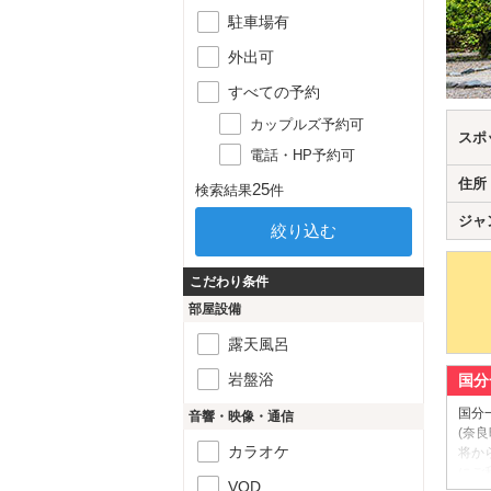
駐車場有
外出可
すべての予約
カップルズ予約可
スポ
電話・HP予約可
住所
25
検索結果
件
ジャ
こだわり条件
部屋設備
露天風呂
岩盤浴
国分
国分
音響・映像・通信
(奈
カラオケ
将か
にご
VOD