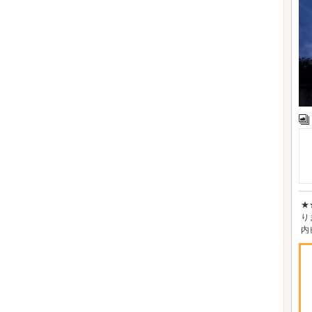
★
り
内