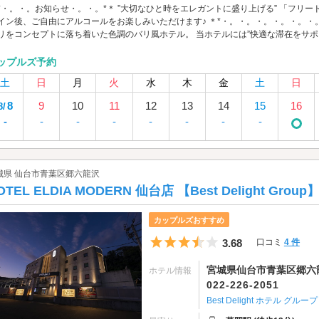
*・。・。お知らせ・。・。*＊ ”大切なひと時をエレガントに盛り上げる” 「フリ
イン後、ご自由にアルコールをお楽しみいただけます♪ ＊*・。・。・。・。・。・。
リをコンセプトに落ち着いた色調のバリ風ホテル。 当ホテルには”快適な滞在をサポート”
ップルズ予約
土
日
月
火
水
木
金
土
日
8
9
10
11
12
13
14
15
16
8/
-
-
-
-
-
-
-
-
城県 仙台市青葉区郷六龍沢
OTEL ELDIA MODERN 仙台店 【Best Delight Group
カップルズおすすめ
5つ星のうち3.5
3.68
口コミ
4 件
宮城県仙台市青葉区郷六龍
ホテル情報
022-226-2051
Best Delight ホテル グループ