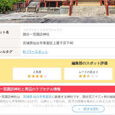
コクブイチノミヤスワジンジャ
ット名
国分一宮諏訪神社
宮城県
仙台市青葉区
上愛子宮下40
ンルタグ
#パワースポット
編集部のスポット評価
人気度
ムードの高まり
一宮諏訪神社と周辺のラブホテル情報
一宮諏訪神社は、
宮城県
仙台市青葉区
に鎮座する神社です。国分荘三十三ヶ村の総鎮
良時代から平安時代にかけて)、山神として祀られ、氏子の崇敬を集めたと伝えられ
らも信仰されています。主祭神は勝負事の神様として知られる建御名方命(たけみな
利益があるとされています。仙台随一のパワースポットへぜひご参拝ください。