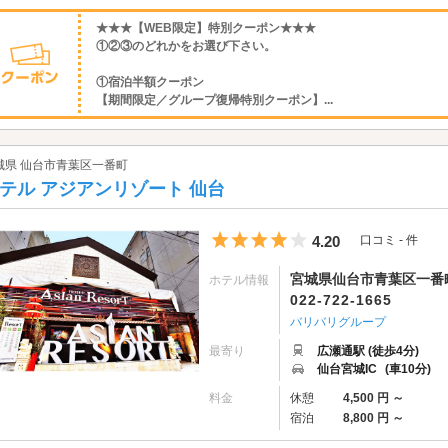
★★★【WEB限定】特別クーポン★★★
①②③のどれかをお選び下さい。
①宿泊半額クーポン
【期間限定／グループ復帰特別クーポン】...
城県 仙台市青葉区一番町
テル アジアンリゾート 仙台
5つ星のうち4
4.20
口コミ - 件
宮城県仙台市青葉区一番町4
ホテル情報
022-722-1665
バリバリグループ
最寄り
広瀬通駅 (徒歩4分)
仙台宮城IC
(車10分)
料金
休憩
4,500 円 ～
宿泊
8,800 円 ～