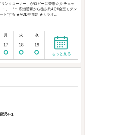
ードリンクコーナー」がロビーに登場☆彡 チェッ
・。・*＊ 広瀬通駅から徒歩約4分‼全室モダン
する ★VOD見放題 ★カラオ...
月
火
水
17
18
19
もっと見る
】
沢4-1