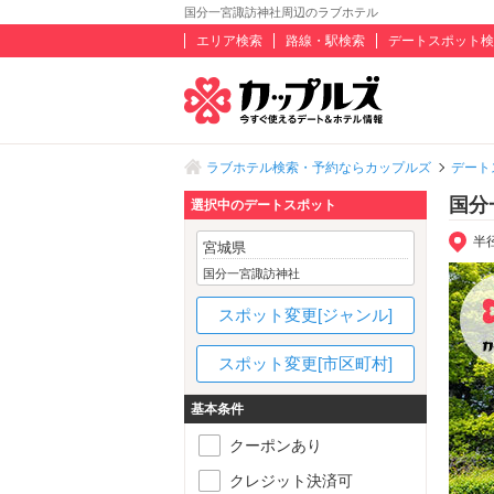
国分一宮諏訪神社周辺のラブホテル
エリア検索
路線・駅検索
デートスポット検
ラブホテル検索・予約ならカップルズ
デート
国分
選択中のデートスポット
半
宮城県
国分一宮諏訪神社
スポット変更[ジャンル]
スポット変更[市区町村]
基本条件
クーポンあり
クレジット決済可