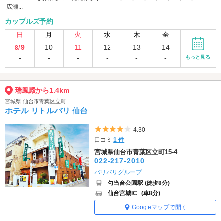
広瀬...
カップルズ予約
日
月
火
水
木
金
9
10
11
12
13
14
8/
-
-
-
-
-
-
もっと見る
瑞鳳殿から1.4km
宮城県 仙台市青葉区立町
ホテル リトルバリ 仙台
5つ星のうち4
4.30
口コミ
1 件
宮城県仙台市青葉区立町15-4
022-217-2010
バリバリグループ
勾当台公園駅 (徒歩8分)
仙台宮城IC
(車8分)
Googleマップで開く