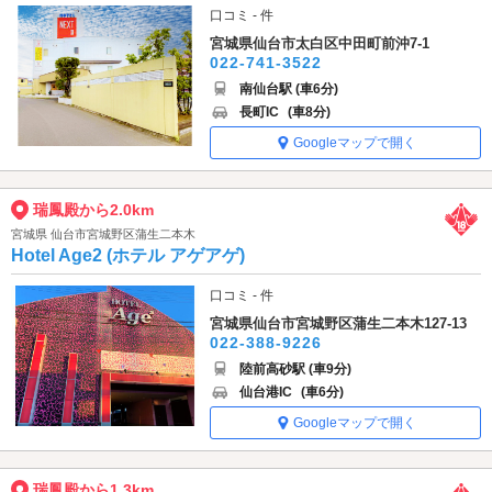
口コミ - 件
宮城県仙台市太白区中田町前沖7-1
022-741-3522
南仙台駅 (車6分)
長町IC
(車8分)
Googleマップで開く
瑞鳳殿から2.0km
宮城県 仙台市宮城野区蒲生二本木
Hotel Age2 (ホテル アゲアゲ)
口コミ - 件
宮城県仙台市宮城野区蒲生二本木127-13
022-388-9226
陸前高砂駅 (車9分)
仙台港IC
(車6分)
Googleマップで開く
瑞鳳殿から1.3km