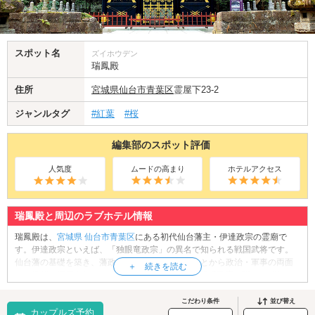
スポット名
ズイホウデン
瑞鳳殿
住所
宮城県
仙台市青葉区
霊屋下23-2
ジャンルタグ
#紅葉
#桜
編集部のスポット評価
人気度
ムードの高まり
ホテルアクセス
瑞鳳殿と周辺のラブホテル情報
瑞鳳殿は、
宮城県
仙台市青葉区
にある初代仙台藩主・伊達政宗の霊廟で
す。伊達政宗といえば、「独眼竜政宗」の異名で知られる戦国武将です。
仙台藩の基礎を築き、藩政を盤石なものとしたことから政治・軍事の両面
での活躍を評価されている人物です。瑞鳳殿は、伊達政宗が没した翌年、
江戸時代の寛永14年(1637年)に、第2代仙台藩主・伊達忠宗によって建立さ
れました。桃山様式の煌びやかな建築物で、1度は国宝に指定されました
こだわり条件
並び替え
カップルズ予約
が、1945年の戦災で焼失。その後、1979年に再建されています。豪華絢爛