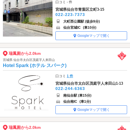
口コミ - 件
宮城県仙台市青葉区立町3-15
022-223-7373
大町西公園駅 (徒歩9分)
仙台宮城IC
(車10分)
Googleマップで開く
瑞鳳殿から2.0km
宮城県 仙台市太白区茂庭字人来田山
Hotel Spark (ホテル スパーク)
口コミ
1 件
宮城県仙台市太白区茂庭字人来田山1-13
022-244-6363
南仙台駅 (車15分)
仙台南IC
(車1分)
Googleマップで開く
瑞鳳殿から2.0km