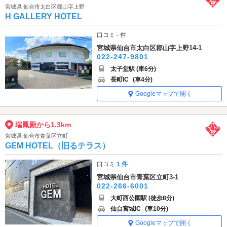
宮城県 仙台市太白区郡山字上野
H GALLERY HOTEL
口コミ - 件
宮城県仙台市太白区郡山字上野14-1
022-247-9801
太子堂駅 (車6分)
長町IC
(車4分)
Googleマップで開く
瑞鳳殿から1.3km
宮城県 仙台市青葉区立町
GEM HOTEL（旧るテラス）
口コミ
1 件
宮城県仙台市青葉区立町3-1
022-266-6001
大町西公園駅 (徒歩8分)
仙台宮城IC
(車10分)
Googleマップで開く