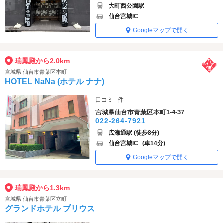
大町西公園駅
仙台宮城IC
Googleマップで開く
瑞鳳殿から2.0km
宮城県 仙台市青葉区本町
HOTEL NaNa (ホテル ナナ)
口コミ - 件
宮城県仙台市青葉区本町1-4-37
022-264-7921
広瀬通駅 (徒歩8分)
仙台宮城IC
(車14分)
Googleマップで開く
瑞鳳殿から1.3km
宮城県 仙台市青葉区立町
グランドホテル プリウス