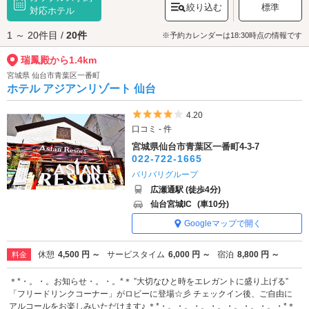
絞り込む
標準
な瑞鳳殿をぜひその目でご覧ください。なお、
対応ホテル
仙台駅
からのアクセスは観
光スポットを結ぶ循環バス「るーぷるバス」が便利です。
1 ～ 20件目 /
20件
瑞鳳殿へは、
仙台駅・国分町エリアのラブホテル
からもアクセスが便利で
※予約カレンダーは18:30時点の情報です
す。
瑞鳳殿から1.4km
宮城県 仙台市青葉区一番町
ホテル アジアンリゾート 仙台
5つ星のうち4
4.20
口コミ - 件
宮城県仙台市青葉区一番町4-3-7
022-722-1665
バリバリグループ
広瀬通駅 (徒歩4分)
仙台宮城IC
(車10分)
Googleマップで開く
休憩
4,500 円 ～
サービスタイム
6,000 円 ～
宿泊
8,800 円 ～
料金
＊*・。・。お知らせ・。・。*＊ ”大切なひと時をエレガントに盛り上げる”
「フリードリンクコーナー」がロビーに登場☆彡 チェックイン後、ご自由に
アルコールをお楽しみいただけます♪ ＊*・。・。・。・。・。・。・。・*＊