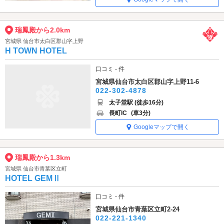
瑞鳳殿から2.0km
宮城県 仙台市太白区郡山字上野
H TOWN HOTEL
口コミ - 件
宮城県仙台市太白区郡山字上野11-6
022-302-4878
太子堂駅 (徒歩16分)
長町IC
(車3分)
Googleマップで開く
瑞鳳殿から1.3km
宮城県 仙台市青葉区立町
HOTEL GEMⅡ
口コミ - 件
宮城県仙台市青葉区立町2-24
022-221-1340