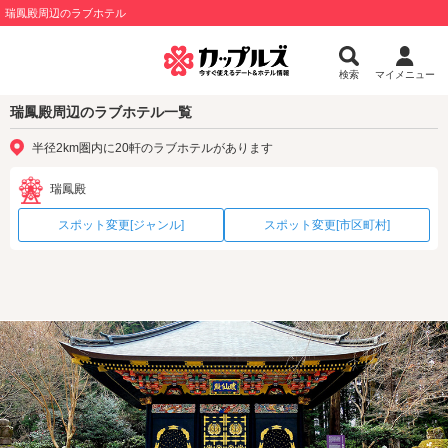
瑞鳳殿周辺のラブホテル
検索
マイメニュー
瑞鳳殿周辺のラブホテル一覧
半径2km圏内に20軒のラブホテルがあります
瑞鳳殿
スポット変更[ジャンル]
スポット変更[市区町村]