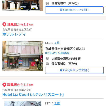
仙台宮城IC
(車14分)
Googleマップで開く
瑞鳳殿から1.3km
宮城県 仙台市青葉区立町
ホテル レディ
口コミ
1 件
宮城県仙台市青葉区立町2-21
022-217-0455
大町西公園駅 (徒歩8分)
仙台宮城IC
(車7分)
Googleマップで開く
瑞鳳殿から1.4km
宮城県 仙台市青葉区立町
Hotel Liz Court (ホテル リズコート)
口コミ
3 件