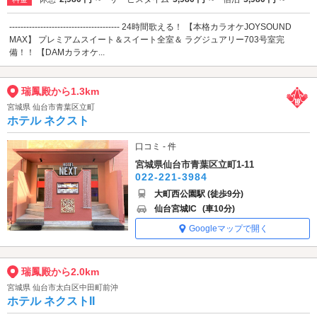
--------------------------------------- 24時間歌える！ 【本格カラオケJOYSOUND
MAX】 プレミアムスイート＆スイート全室＆ ラグジュアリー703号室完
備！！ 【DAMカラオケ...
瑞鳳殿から1.3km
宮城県 仙台市青葉区立町
ホテル ネクスト
口コミ - 件
宮城県仙台市青葉区立町1-11
022-221-3984
大町西公園駅 (徒歩9分)
仙台宮城IC
(車10分)
Googleマップで開く
瑞鳳殿から2.0km
宮城県 仙台市太白区中田町前沖
ホテル ネクストII