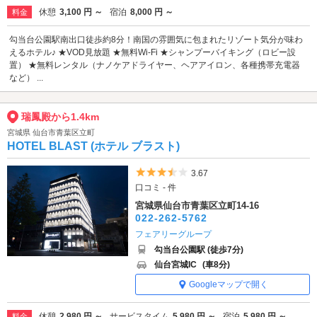
休憩
3,100 円 ～
宿泊
8,000 円 ～
料金
勾当台公園駅南出口徒歩約8分！南国の雰囲気に包まれたリゾート気分が味わ
えるホテル♪ ★VOD見放題 ★無料Wi-Fi ★シャンプーバイキング（ロビー設
置） ★無料レンタル（ナノケアドライヤー、ヘアアイロン、各種携帯充電器
など） ...
瑞鳳殿から1.4km
宮城県 仙台市青葉区立町
HOTEL BLAST (ホテル ブラスト)
5つ星のうち3.5
3.67
口コミ - 件
宮城県仙台市青葉区立町14-16
022-262-5762
フェアリーグループ
勾当台公園駅 (徒歩7分)
仙台宮城IC
(車8分)
Googleマップで開く
休憩
2,980 円 ～
サービスタイム
5,980 円 ～
宿泊
5,980 円 ～
料金