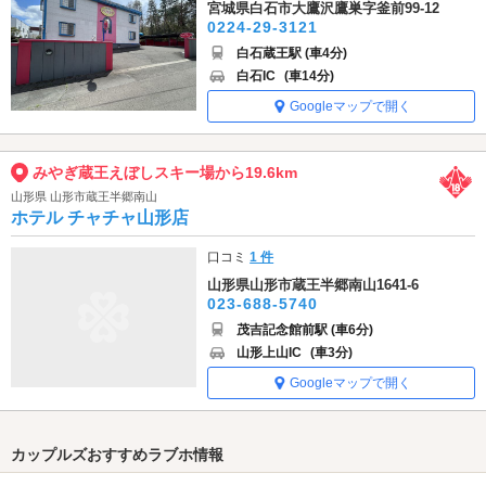
宮城県白石市大鷹沢鷹巣字釜前99-12
0224-29-3121
白石蔵王駅 (車4分)
白石IC
(車14分)
Googleマップで開く
みやぎ蔵王えぼしスキー場から19.6km
山形県 山形市蔵王半郷南山
ホテル チャチャ山形店
口コミ
1 件
山形県山形市蔵王半郷南山1641-6
023-688-5740
茂吉記念館前駅 (車6分)
山形上山IC
(車3分)
Googleマップで開く
カップルズおすすめラブホ情報