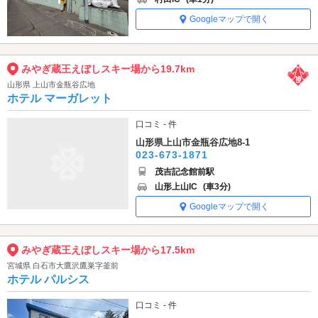
Googleマップで開く
みやぎ蔵王えぼしスキー場から19.7km
山形県 上山市金瓶谷広地
ホテル マーガレット
口コミ - 件
山形県上山市金瓶谷広地8-1
023-673-1871
茂吉記念館前駅
山形上山IC
(車3分)
Googleマップで開く
みやぎ蔵王えぼしスキー場から17.5km
宮城県 白石市大鷹沢鷹巣字釜前
ホテル パルシス
口コミ - 件