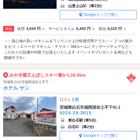
山形上山IC
(車2分)
Googleマップで開く
休憩
4,940 円 ～
サービスタイム
6,400 円 ～
宿泊
8,020 円 ～
料金
～～居心地の良いマキシム＆ワンランク上の快適空間テラス～～ ２つの魅力
をもつ ＜エリーゼ マキシム・テラス＞ SMルームにマッサージチェアなど、
こだわりの設備や内装でお迎えいたします イベントやプレゼント企画なども
開催中です♪
みやぎ蔵王えぼしスキー場から16.0km
宮城県 白石市福岡深谷土手下
ホテル サン
口コミ
3 件
宮城県白石市福岡深谷土手下41-1
0224-29-3615
東白石駅 (車5分)
白石IC
(車2分)
Googleマップで開く