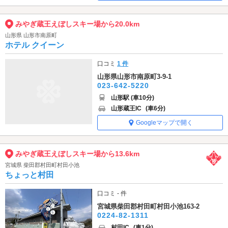
みやぎ蔵王えぼしスキー場から20.0km
山形県 山形市南原町
ホテル クイーン
口コミ
1 件
山形県山形市南原町3-9-1
023-642-5220
山形駅 (車10分)
山形蔵王IC
(車6分)
Googleマップで開く
みやぎ蔵王えぼしスキー場から13.6km
宮城県 柴田郡村田町村田小池
ちょっと村田
口コミ - 件
宮城県柴田郡村田町村田小池163-2
0224-82-1311
村田IC
(車1分)