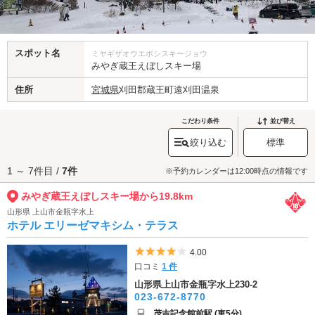
スポット名
ミヤギザオウエボシスキージョウ
みやぎ蔵王えぼしスキー場
住所
宮城県
刈田郡蔵王町遠刈田温泉
こだわり条件
並び替え
絞り込む
標準
1 ～ 7件目 /
7件
※予約カレンダーは12:00時点の情報です
みやぎ蔵王えぼしスキー場から19.8km
山形県 上山市金瓶字水上
ホテル エリーゼマキシム・テラス
5つ星のうち4
4.00
口コミ
1 件
山形県上山市金瓶字水上230-2
023-672-8770
茂吉記念館前駅 (車5分)