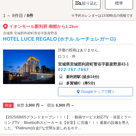
絞り込む
標準
ネマ新利府」は11スクリーンを完備しており、こちらも人気です。東北地
方最大級のモールで充実した休日を過ごしませんか？
1 ～ 8件目 /
8件
イオンモール新利府 南館へは、
利府塩釜エリアのラブホテル
からもアクセ
※予約カレンダーは13:00時点の情報です
スが便利です。
イオンモール新利府 南館から1.2km
宮城県 宮城郡利府町菅谷字新産野原
HOTEL LUCE REGALO (ホテル ルーチェレガーロ)
評価の投稿はありません。
口コミ - 件
宮城県宮城郡利府町菅谷字新産野原43-1
022-767-7667
新利府駅 (徒歩14分)
多賀城IC
(車5分)
Googleマップで開く
休憩
3,900 円 ～
宿泊
6,900 円 ～
料金
【2025/08/05グランドオープン！！！】 ・動画サービス対応TV ・浴室ミラー
リングTV ・Bluetoothスピーカー を【全室】に完備！！！ 最新の設備を導入
した、"Platinum(白金)"な空間を楽しめるホテ...