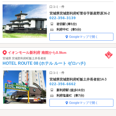
口コミ - 件
宮城県宮城郡利府町菅谷字新産野原36-2
022-356-3139
岩切駅 (車5分)
利府中IC
(車5分)
Googleマップで開く
イオンモール新利府 南館から0.9km
宮城県 宮城郡利府町飯土井長者前
HOTEL ROUTE 08 (ホテル ルート ゼロハチ)
口コミ - 件
宮城県宮城郡利府町飯土井長者前14-3
022-356-6662
新利府駅 (徒歩16分)
利府塩釜IC
(車7分)
Googleマップで開く