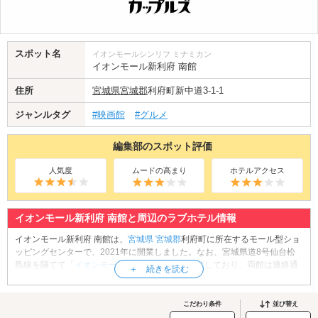
スポット名
イオンモールシンリフ ミナミカン
イオンモール新利府 南館
住所
宮城県
宮城郡
利府町新中道3-1-1
ジャンルタグ
#映画館
#グルメ
編集部のスポット評価
人気度
ムードの高まり
ホテルアクセス
イオンモール新利府 南館と周辺のラブホテル情報
イオンモール新利府 南館は、
宮城県
宮城郡
利府町に所在するモール型ショ
ッピングセンターで、2021年に開業しました。なお、宮城県道8号仙台松
島線を隔てて「
イオンモール新利府 北館
」と隣接しており、両館は連絡通
路により結ばれています。南館、北館を合わせた店舗面積は東北地方のシ
ョッピングセンターとしては最大規模。ファッションや生活雑貨等の専門
店や、飲食店など約260店ものテナントを有し、様々なジャンルの飲食店が
こだわり条件
並び替え
軒を連ねるフードコートも人気です。また、南館3階に入居する「イオンシ