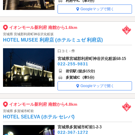
利府中IC
(車5分)
Googleマップで開く
イオンモール新利府 南館から1.6km
宮城県 宮城郡利府町神谷沢化粧坂
HOTEL MUSEE 利府店 (ホテルミュゼ 利府店)
口コミ - 件
宮城県宮城郡利府町神谷沢化粧坂68-15
022-255-9831
岩切駅 (徒歩15分)
多賀城IC
(車5分)
Googleマップで開く
イオンモール新利府 南館から4.8km
宮城県 多賀城市町前
HOTEL SELEVA (ホテル セレバ)
宮城県多賀城市町前1-2-3
022-367-1272