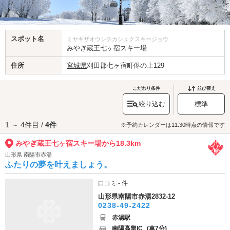
スポット名
ミヤギザオウシチカシュクスキージョウ
みやぎ蔵王七ヶ宿スキー場
住所
宮城県
刈田郡七ヶ宿町侭の上129
こだわり条件
並び替え
絞り込む
標準
1 ～ 4件目 /
4件
※予約カレンダーは11:30時点の情報です
みやぎ蔵王七ヶ宿スキー場から18.3km
山形県 南陽市赤湯
ふたりの夢を叶えましょう。
口コミ - 件
山形県南陽市赤湯2832-12
0238-49-2422
赤湯駅
南陽高畠IC
(車7分)