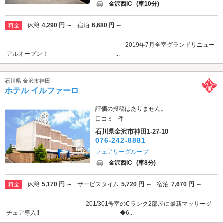
金沢西IC
(車10分)
休憩
4,290 円 ～
宿泊
6,680 円 ～
料金
----------------------------------------------------------- 2019年7月全室グランドリニュー
アルオープン！ ---------------------------------...
石川県 金沢市神田
ホテル イルファーロ
評価の投稿はありません。
口コミ - 件
石川県金沢市神田1-27-10
076-242-8881
フェアリーグループ
金沢西IC
(車8分)
休憩
5,170 円 ～
サービスタイム
5,720 円 ～
宿泊
7,670 円 ～
料金
--------------------------------------- 201/301号室のCランク2部屋に最新マッサージ
チェア導入!! --------------------------------------- ◆6...