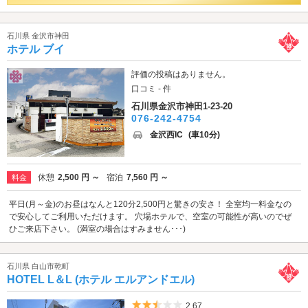
石川県 金沢市神田
ホテル ブイ
評価の投稿はありません。
口コミ - 件
石川県金沢市神田1-23-20
076-242-4754
金沢西IC
(車10分)
休憩
2,500 円 ～
宿泊
7,560 円 ～
料金
平日(月～金)のお昼はなんと120分2,500円と驚きの安さ！ 全室均一料金なの
で安心してご利用いただけます。 穴場ホテルで、空室の可能性が高いのでぜ
ひご来店下さい。 (満室の場合はすみません･･･)
石川県 白山市乾町
HOTEL L＆L (ホテル エルアンドエル)
5つ星のうち2.5
2.67