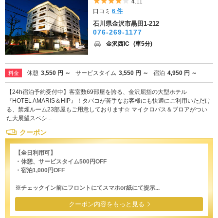
5つ星のうち4
4.11
口コミ
6 件
石川県金沢市黒田1-212
076-269-1177
金沢西IC
(車5分)
休憩
3,550 円 ～
サービスタイム
3,550 円 ～
宿泊
4,950 円 ～
料金
【24h宿泊予約受付中】客室数69部屋を誇る、金沢屈指の大型ホテル
『HOTEL AMARIS＆HIP』！タバコが苦手なお客様にも快適にご利用いただけ
る、禁煙ルーム23部屋もご用意しております☆ マイクロバス＆ブロアがつい
た大展望スペシ...
クーポン
【全日利用可】
・休憩、サービスタイム500円OFF
・宿泊1,000円OFF
※チェックイン前にフロントにてスマホor紙にて提示...
クーポン内容をもっと見る