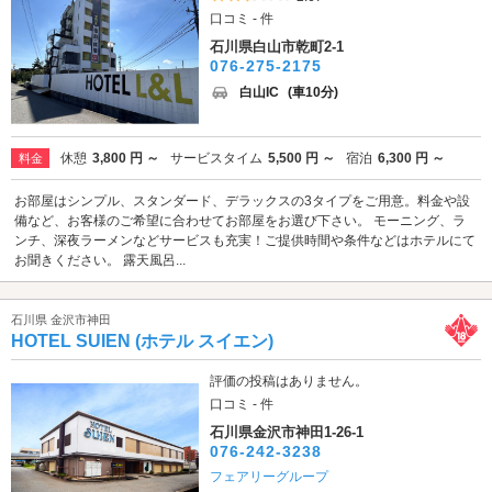
口コミ - 件
石川県白山市乾町2-1
076-275-2175
白山IC
(車10分)
休憩
3,800 円 ～
サービスタイム
5,500 円 ～
宿泊
6,300 円 ～
料金
お部屋はシンプル、スタンダード、デラックスの3タイプをご用意。料金や設
備など、お客様のご希望に合わせてお部屋をお選び下さい。 モーニング、ラ
ンチ、深夜ラーメンなどサービスも充実！ご提供時間や条件などはホテルにて
お聞きください。 露天風呂...
石川県 金沢市神田
HOTEL SUIEN (ホテル スイエン)
評価の投稿はありません。
口コミ - 件
石川県金沢市神田1-26-1
076-242-3238
フェアリーグループ