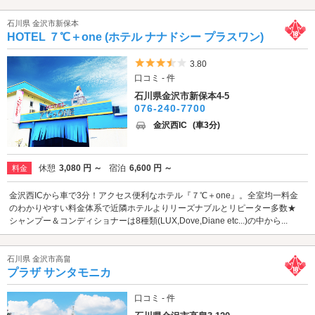
石川県 金沢市新保本
HOTEL ７℃＋one (ホテル ナナドシー プラスワン)
5つ星のうち3.5
3.80
口コミ - 件
石川県金沢市新保本4-5
076-240-7700
金沢西IC
(車3分)
休憩
3,080 円 ～
宿泊
6,600 円 ～
料金
金沢西ICから車で3分！アクセス便利なホテル『７℃＋one』。全室均一料金
のわかりやすい料金体系で近隣ホテルよりリーズナブルとリピーター多数★
シャンプー＆コンディショナーは8種類(LUX,Dove,Diane etc...)の中から...
石川県 金沢市高畠
プラザ サンタモニカ
口コミ - 件