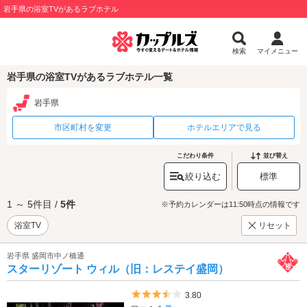
岩手県の浴室TVがあるラブホテル
検索
マイメニュー
岩手県の浴室TVがあるラブホテル一覧
岩手県
市区町村を変更
ホテルエリアで見る
こだわり条件
並び替え
絞り込む
標準
1 ～ 5件目 /
5件
※予約カレンダーは11:50時点の情報です
浴室TV
リセット
岩手県 盛岡市中ノ橋通
スターリゾート ウィル（旧：レステイ盛岡）
5つ星のうち3.5
3.80