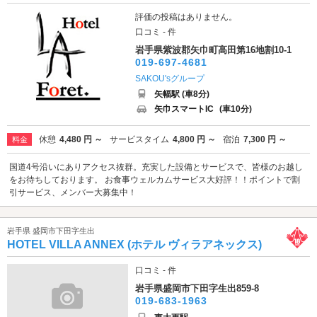
評価の投稿はありません。
口コミ - 件
岩手県紫波郡矢巾町高田第16地割10-1
019-697-4681
SAKOU'sグループ
矢幅駅 (車8分)
矢巾スマートIC
(車10分)
休憩
4,480 円 ～
サービスタイム
4,800 円 ～
宿泊
7,300 円 ～
料金
国道4号沿いにありアクセス抜群。充実した設備とサービスで、皆様のお越し
をお待ちしております。 お食事ウェルカムサービス大好評！！ポイントで割
引サービス、メンバー大募集中！
岩手県 盛岡市下田字生出
HOTEL VILLA ANNEX (ホテル ヴィラアネックス)
口コミ - 件
岩手県盛岡市下田字生出859-8
019-683-1963