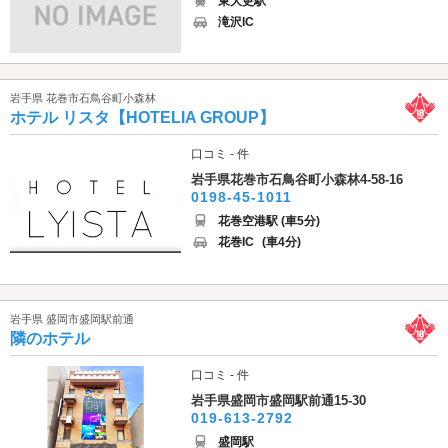
東大更駅
滝沢IC
岩手県 花巻市石鳥谷町小森林
ホテル リスタ【HOTELIA GROUP】
口コミ - 件
岩手県花巻市石鳥谷町小森林4-58-16
0198-45-1011
花巻空港駅 (車5分)
花巻IC
(車4分)
岩手県 盛岡市盛岡駅前通
隣のホテル
口コミ - 件
岩手県盛岡市盛岡駅前通15-30
019-613-2792
盛岡駅