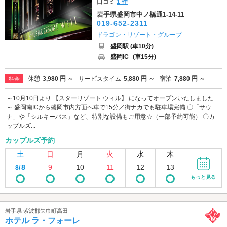
口コミ
1 件
岩手県盛岡市中ノ橋通1-14-11
019-652-2311
ドラゴン・リゾート・グループ
盛岡駅 (車10分)
盛岡IC
(車15分)
休憩
3,980 円 ～
サービスタイム
5,880 円 ～
宿泊
7,880 円 ～
料金
～10月10日より 【スターリゾート ウィル】 になってオープンいたしました
～ 盛岡南ICから盛岡市内方面へ車で15分／街ナカでも駐車場完備 〇「サウ
ナ」や「シルキーバス」など、特別な設備もご用意☆（一部予約可能） 〇カ
ップルズ...
カップルズ予約
土
日
月
火
水
木
8
9
10
11
12
13
8/
もっと見る
岩手県 紫波郡矢巾町高田
ホテル ラ・フォーレ