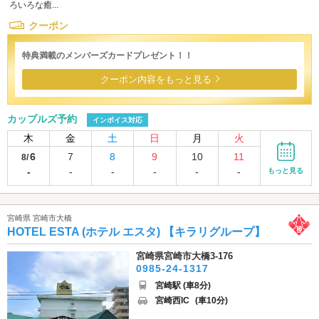
ろいろな癒...
クーポン
特典満載のメンバーズカードプレゼント！！
クーポン内容をもっと見る
カップルズ予約
インボイス対応
木
金
土
日
月
火
6
7
8
9
10
11
8/
-
-
-
-
-
-
もっと見る
宮崎県 宮崎市大橋
HOTEL ESTA (ホテル エスタ) 【キラリグループ】
宮崎県宮崎市大橋3-176
0985-24-1317
宮崎駅 (車8分)
宮崎西IC
(車10分)