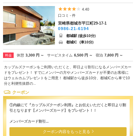
5つ星のうち4
4.40
口コミ - 件
宮崎県都城市平江町29-17-1
0986-21-6194
都城駅 (徒歩10分)
都城IC
(車10分)
休憩
3,300 円 ～
サービスタイム
6,500 円 ～
宿泊
7,800 円 ～
料金
カップルズクーポンをご利用いただくと、即日より割引になるメンバーズカー
ドをプレゼント！ すでにメンバーの方やメンバーズカードが不要のお客様に
はウェルカムプレゼントをご用意！ 都城駅から徒歩10分、都城ICから車で10
分と利便性抜群の...
クーポン
①内線にて『カップルズクーポン利用』とお伝えいただくと即日より割
引となります【メンバーズカード】をプレゼント！！
メンバーズカード割引...
クーポン内容をもっと見る