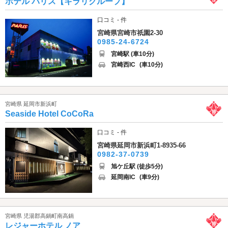
ホテル パリス【キラリグループ】
口コミ - 件
宮崎県宮崎市祇園2-30
0985-24-6724
宮崎駅 (車10分)
宮崎西IC
(車10分)
宮崎県 延岡市新浜町
Seaside Hotel CoCoRa
口コミ - 件
宮崎県延岡市新浜町1-8935-66
0982-37-0739
旭ケ丘駅 (徒歩5分)
延岡南IC
(車9分)
宮崎県 児湯郡高鍋町南高鍋
レジャーホテル ノア