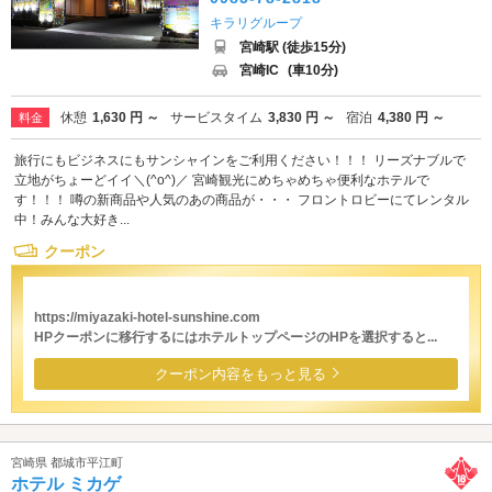
キラリグループ
宮崎駅 (徒歩15分)
宮崎IC
(車10分)
休憩
1,630 円 ～
サービスタイム
3,830 円 ～
宿泊
4,380 円 ～
料金
旅行にもビジネスにもサンシャインをご利用ください！！！ リーズナブルで
立地がちょーどイイ＼(^o^)／ 宮崎観光にめちゃめちゃ便利なホテルで
す！！！ 噂の新商品や人気のあの商品が・・・ フロントロビーにてレンタル
中！みんな大好き...
クーポン
https://miyazaki-hotel-sunshine.com
HPクーポンに移行するにはホテルトップページのHPを選択すると...
クーポン内容をもっと見る
宮崎県 都城市平江町
ホテル ミカゲ