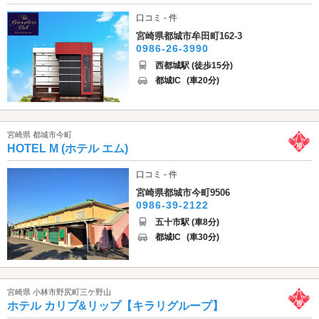
口コミ - 件
宮崎県都城市牟田町162-3
0986-26-3990
西都城駅 (徒歩15分)
都城IC
(車20分)
宮崎県 都城市今町
HOTEL M (ホテル エム)
口コミ - 件
宮崎県都城市今町9506
0986-39-2122
五十市駅 (車8分)
都城IC
(車30分)
宮崎県 小林市野尻町三ケ野山
ホテル カリブ&リップ【キラリグループ】