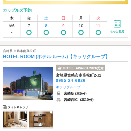
カップルズ予約
木
金
土
日
月
火
6
7
8
9
10
11
8/
-
もっと見る
宮崎県 宮崎市南高松町
HOTEL ROOM (ホテル ルーム)【キラリグループ】
HOTEL AWARD 2026受賞
宮崎県宮崎市南高松町2-32
0985-24-6826
キラリグループ
宮崎駅 (車5分)
宮崎西IC
(車10分)
フォトギャラリー