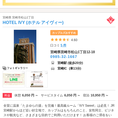
宮崎県 宮崎市松山1丁目
HOTEL IVY (ホテル アイヴィー)
カップルズおすすめ
5つ星のうち4.5
4.60
口コミ
5 件
宮崎県宮崎市松山1丁目12-18
0985-32-1667
宮崎駅 (徒歩20分)
宮崎IC
(車13分)
フォトギャラリー
休憩
6,050 円 ～
サービスタイム
6,050 円 ～
宿泊
10,950 円 ～
料金
全室に温泉「たまゆらの湯」を完備！最高級ルーム「IVY Sweet」は必見！ JR
宮崎駅からほど近い好立地で、カップルはもちろんのこと、女性同士、ビジネ
スや観光など、さまざまな目的でご利用いただけます！ お客様のご滞在をい