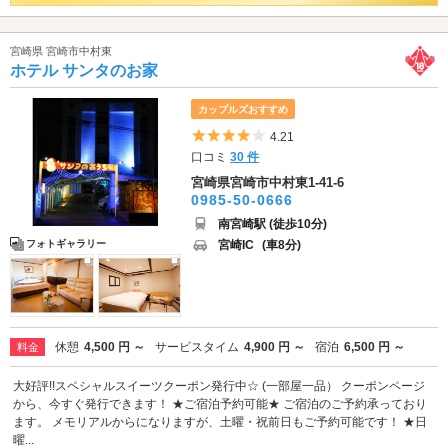
宮崎県 宮崎市中村東
ホテル サンタのお家
カップルズおすすめ
5つ星のうち4
4.21
口コミ
30 件
宮崎県宮崎市中村東1-41-6
0985-50-0666
南宮崎駅 (徒歩10分)
宮崎IC
(車8分)
フォトギャラリー
休憩
4,500 円 ～
サービスタイム
4,900 円 ～
宿泊
6,500 円 ～
料金
大好評!!スペシャルスイーツクーポン発行中☆ (一部屋一品） クーポンページ
から、今すぐ発行できます！ ★ご宿泊予約可能★ ご宿泊のご予約承っており
ます。 メモリアルからになりますが、土曜・祝前日もご予約可能です！ ★日
曜...