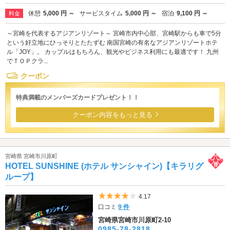
休憩
5,000 円 ～
サービスタイム
5,000 円 ～
宿泊
9,100 円 ～
料金
～宮崎を代表するアジアンリゾート～ 宮崎市内中心部、宮崎駅からも車で5分
という好立地にひっそりとたたずむ 南国宮崎の有名なアジアンリゾートホテ
ル「JOY」。 カップルはもちろん、観光やビジネス利用にも最適です！ 九州
でＴＯＰクラ...
クーポン
特典満載のメンバーズカードプレゼント！！
クーポン内容をもっと見る
宮崎県 宮崎市川原町
HOTEL SUNSHINE (ホテル サンシャイン)【キラリグ
ループ】
5つ星のうち4
4.17
口コミ
9 件
宮崎県宮崎市川原町2-10
0985-78-2818