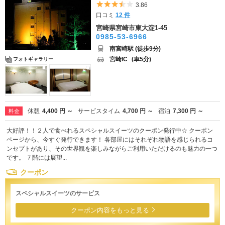
5つ星のうち3.5
3.86
口コミ
12 件
宮崎県宮崎市東大淀1-45
0985-53-6966
南宮崎駅 (徒歩9分)
宮崎IC
(車5分)
フォトギャラリー
休憩
4,400 円 ～
サービスタイム
4,700 円 ～
宿泊
7,300 円 ～
料金
大好評！！２人で食べれるスペシャルスイーツのクーポン発行中☆ クーポン
ページから、今すぐ発行できます！ 各部屋にはそれぞれ物語を感じられるコ
ンセプトがあり、その世界観を楽しみながらご利用いただけるのも魅力の一つ
です。 ７階には展望...
クーポン
スペシャルスイーツのサービス
クーポン内容をもっと見る