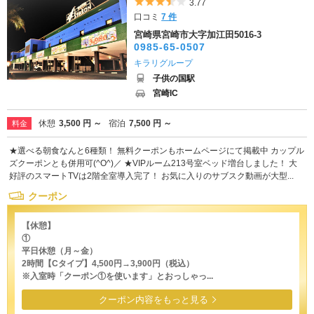
5つ星のうち3.5
3.77
口コミ
7 件
宮崎県宮崎市大字加江田5016-3
0985-65-0507
キラリグループ
子供の国駅
宮崎IC
休憩
3,500 円 ～
宿泊
7,500 円 ～
料金
★選べる朝食なんと6種類！ 無料クーポンもホームページにて掲載中 カップル
ズクーポンとも併用可(^O^)／ ★VIPルーム213号室ベッド増台しました！ 大
好評のスマートTVは2階全室導入完了！ お気に入りのサブスク動画が大型...
クーポン
【休憩】
①
平日休憩（月～金）
2時間【Cタイプ】4,500円→3,900円（税込）
※入室時「クーポン①を使います」とおっしゃっ...
クーポン内容をもっと見る