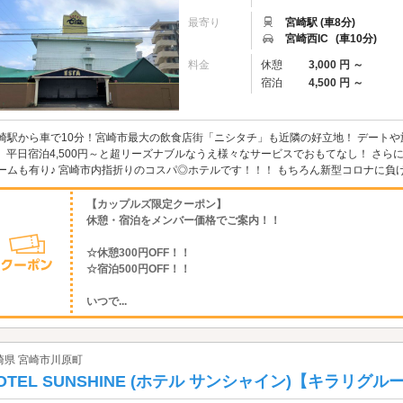
最寄り
宮崎駅 (車8分)
宮崎西IC
(車10分)
料金
休憩
3,000 円 ～
宿泊
4,500 円 ～
崎駅から車で10分！宮崎市最大の飲食店街「ニシタチ」も近隣の好立地！ デートや旅行
』 平日宿泊4,500円～と超リーズナブルなうえ様々なサービスでおもてなし！ さらに
ームも有り♪ 宮崎市内指折りのコスパ◎ホテルです！！！ もちろん新型コロナに負け
【カップルズ限定クーポン】
休憩・宿泊をメンバー価格でご案内！！
☆休憩300円OFF！！
☆宿泊500円OFF！！
いつで...
崎県 宮崎市川原町
OTEL SUNSHINE (ホテル サンシャイン)【キラリグル