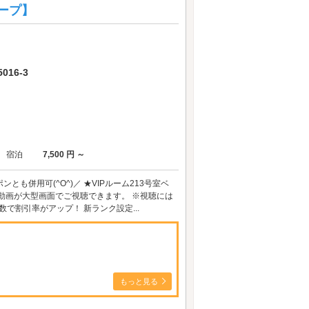
ループ】
16-3
宿泊
7,500 円 ～
も併用可(^O^)／ ★VIPルーム213号室ベ
ク動画が大型画面でご視聴できます。 ※視聴には
で割引率がアップ！ 新ランク設定...
もっと見る