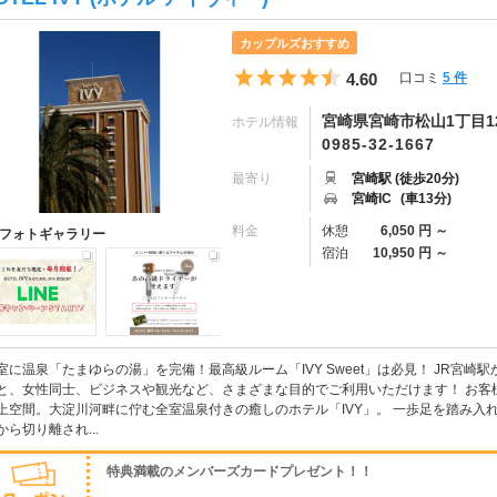
カップルズおすすめ
5つ星のうち4.5
4.60
口コミ
5 件
宮崎県宮崎市松山1丁目12
ホテル情報
0985-32-1667
最寄り
宮崎駅 (徒歩20分)
宮崎IC
(車13分)
料金
休憩
6,050 円 ～
フォトギャラリー
宿泊
10,950 円 ～
室に温泉「たまゆらの湯」を完備！最高級ルーム「IVY Sweet」は必見！ JR宮
と、女性同士、ビジネスや観光など、さまざまな目的でご利用いただけます！ お客
上空間。大淀川河畔に佇む全室温泉付きの癒しのホテル「IVY」。 一歩足を踏み入
から切り離され...
特典満載のメンバーズカードプレゼント！！