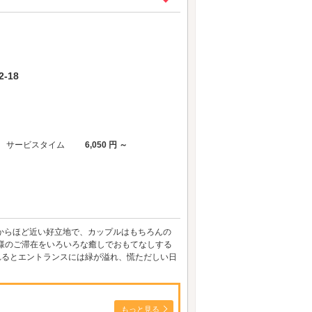
-18
サービスタイム
6,050 円 ～
崎駅からほど近い好立地で、カップルはもちろんの
様のご滞在をいろいろな癒しでおもてなしする
れるとエントランスには緑が溢れ、慌ただしい日
もっと見る