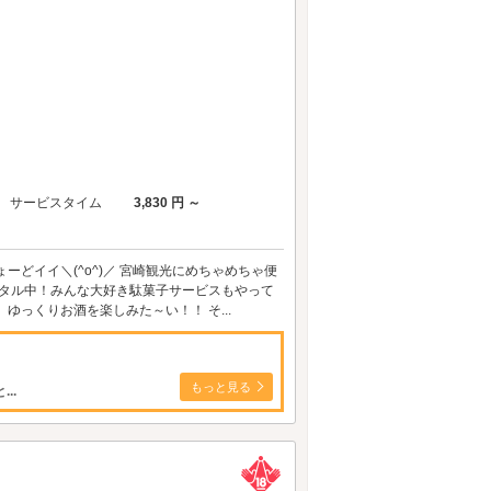
サービスタイム
3,830 円 ～
どイイ＼(^o^)／ 宮崎観光にめちゃめちゃ便
ンタル中！みんな大好き駄菓子サービスもやって
 ゆっくりお酒を楽しみた～い！！ そ...
もっと見る
..