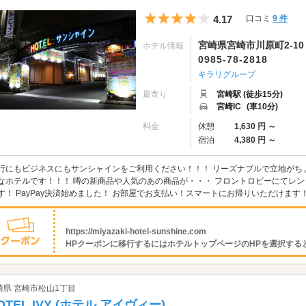
5つ星のうち4
4.17
口コミ
9 件
宮崎県宮崎市川原町2-10
ホテル情報
0985-78-2818
キラリグループ
最寄り
宮崎駅 (徒歩15分)
宮崎IC
(車10分)
料金
休憩
1,630 円 ～
宿泊
4,380 円 ～
行にもビジネスにもサンシャインをご利用ください！！！ リーズナブルで立地がちょー
なホテルです！！！ 噂の新商品や人気のあの商品が・・・ フロントロビーにてレ
す！ PayPay決済始めました！ お部屋でお支払い！スマートにお帰りいただけます！
https://miyazaki-hotel-sunshine.com
HPクーポンに移行するにはホテルトップページのHPを選択すると.
崎県 宮崎市松山1丁目
OTEL IVY (ホテル アイヴィー)