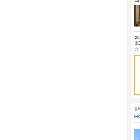
2
室
た
宮
H