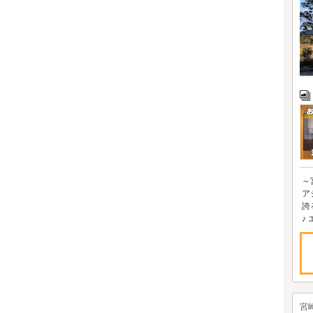
～
ア
誇
♪ 
宮