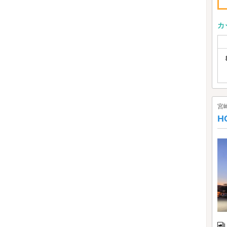
カ
宮
H