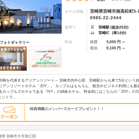
宮崎県宮崎市南高松町5-1
ホテル情報
0985-22-2444
最寄り
宮崎駅 (徒歩25分)
宮崎IC
(車14分)
料金
休憩
5,000 円 ～
フォトギャラリー
宿泊
9,100 円 ～
宮崎を代表するアジアンリゾート～ 宮崎市内中心部、宮崎駅からも車で5分という
ジアンリゾートホテル「JOY」。 カップルはもちろん、観光やビジネス利用にも最
るカップルズホテルである『IVY』の姉妹ホテル。 料金的にはこちらの『JOY』
エントラ...
特典満載のメンバーズカードプレゼント！！
崎県 宮崎市大字加江田