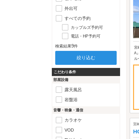
外出可
すべての予約
カップルズ予約可
電話・HP予約可
9
検索結果
件
宮
A
ル
こだわり条件
部屋設備
露天風呂
岩盤浴
音響・映像・通信
カラオケ
宮
VOD
H