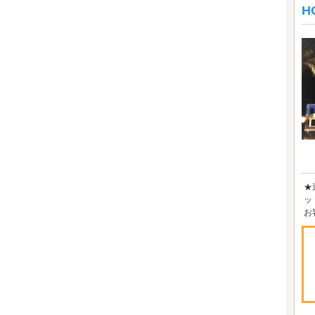
H
★
ッ
お