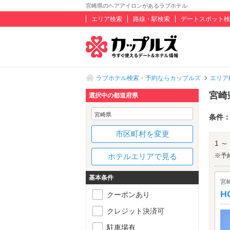
宮崎県のヘアアイロンがあるラブホテル
エリア検索
路線・駅検索
デートスポット検
ラブホテル検索・予約ならカップルズ
エリア
宮崎
選択中の都道府県
宮崎県
条件
市区町村を変更
1 ～
ホテルエリアで見る
※予
基本条件
宮
H
クーポンあり
クレジット決済可
駐車場有