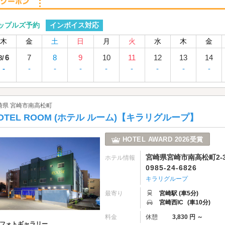
インボイス対応
ップルズ予約
木
金
土
日
月
火
水
木
金
6
7
8
9
10
11
12
13
14
8/
-
-
-
-
-
-
-
-
-
崎県 宮崎市南高松町
OTEL ROOM (ホテル ルーム)【キラリグループ】
HOTEL AWARD 2026受賞
宮崎県宮崎市南高松町2-3
ホテル情報
0985-24-6826
キラリグループ
最寄り
宮崎駅 (車5分)
宮崎西IC
(車10分)
料金
休憩
3,830 円 ～
フォトギャラリー