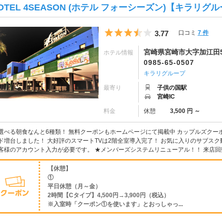
OTEL 4SEASON (ホテル フォーシーズン)【キラリグ
5つ星のうち3.5
3.77
口コミ
7 件
宮崎県宮崎市大字加江田50
ホテル情報
0985-65-0507
キラリグループ
最寄り
子供の国駅
宮崎IC
料金
休憩
3,500 円 ～
選べる朝食なんと6種類！ 無料クーポンもホームページにて掲載中 カップルズクーポンと
ド増台しました！ 大好評のスマートTVは2階全室導入完了！ お気に入りのサブス
客様のアカウント入力が必要です。 ★メンバーズシステムリニューアル！！ 来店回数
【休憩】
①
平日休憩（月～金）
2時間【Cタイプ】4,500円→3,900円（税込）
※入室時「クーポン①を使います」とおっしゃっ...