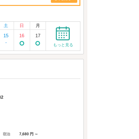
土
日
月
15
16
17
-
もっと見る
2
宿泊
7,680 円 ～