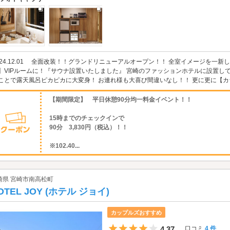
024.12.01 全面改装！！グランドリニューアルオープン！！ 全室イメージを一新
】VIPルームに！『サウナ設置いたしました』 宮崎のファッションホテルに設置して
ことで露天風呂ピカピカに大変身！ お連れ様も大喜び間違いなし！！ 更に更に【カラ
【期間限定】 平日休憩90分均一料金イベント！！
15時までのチェックインで
90分 3,830円（税込）！！
※102.40...
崎県 宮崎市南高松町
OTEL JOY (ホテル ジョイ)
カップルズおすすめ
5つ星のうち4
4.37
口コミ
4 件