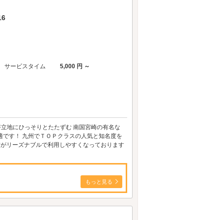
6
サービスタイム
5,000 円 ～
好立地にひっそりとたたずむ 南国宮崎の有名な
適です！ 九州でＴＯＰクラスの人気と知名度を
の方がリーズナブルで利用しやすくなっております
もっと見る