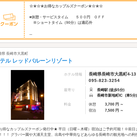
☆★☆★お得なカップルズクーポン★☆★☆
■休憩・サービスタイム ５００円 ＯＦＦ
※ショートタイム（90分）は適応外
...
崎県 長崎市大黒町
テル レッドバルーンリゾート
長崎県長崎市大黒町4-13
ホテル情報
095-823-3254
最寄り
長崎駅 (徒歩5分)
長崎市新地町IC
(車5分)
料金
休憩
3,700 円 ～
宿泊
7,500 円 ～
お得なカップルズクーポン発行中★ 平日（日曜～木曜）宿泊はご予約可能！※前日ま
！！！ グラバー園や大浦天主堂、出島や中華街などあらゆる長崎市の観光地への利