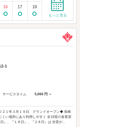
16
17
18
もっと見る
2-1
サービスタイム
5,060 円 ～
２０２１年３月１９日 グランドオープン◆ 長崎
くい場所にあり利用しやすく 全18室の各客室
日』、『１８日』、『２８日』は 全室が...