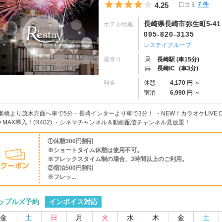
5つ星のうち4
4.25
口コミ
7 件
長崎県長崎市弥生町5-41
ホテル情報
095-820-3135
レステイグループ
最寄り
長崎駅 (車15分)
長崎IC
(車3分)
料金
休憩
4,170 円 ～
宿泊
6,990 円 ～
案橋より茂木方面へ車で5分・長崎インターより車で3分！ ・NEW！カラオケLIVE DAM
D MAX導入！(R402) ・シネマチャンネル＆動画配信チャンネル見放題！
①休憩300円割引
※ショートタイム休憩は使用不可。
※フレックスタイム制の場合、3時間以上のご利用。
②宿泊500円割引
※フレッ...
インボイス対応
ップルズ予約
金
土
日
月
火
水
木
金
土