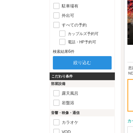
駐車場有
外出可
すべての予約
カップルズ予約可
電話・HP予約可
6
検索結果
件
思
N
こだわり条件
部屋設備
露天風呂
岩盤浴
音響・映像・通信
カ
カラオケ
VOD