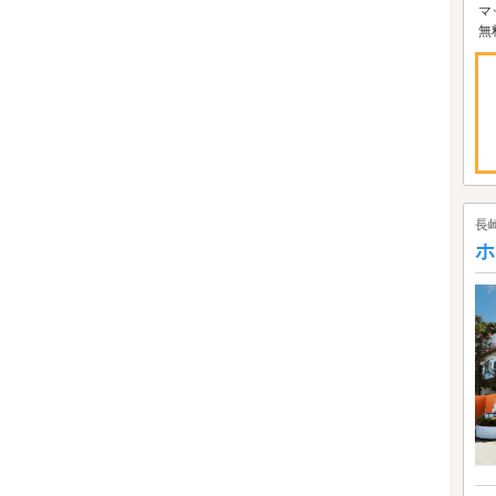
マ
無料
長
ホ