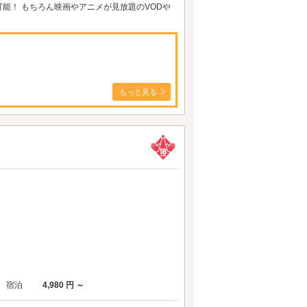
能！ もちろん映画やアニメが見放題のVODや
もっと見る
宿泊
4,980 円 ～