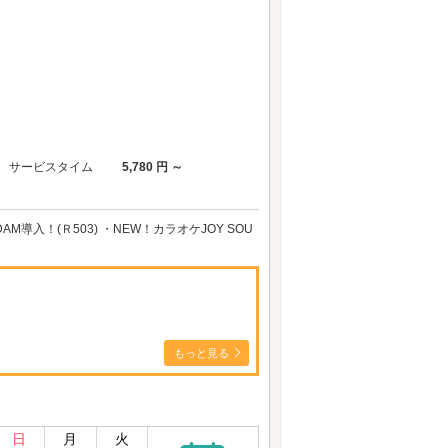
サービスタイム
5,780 円 ～
導入！(Ｒ503) ・NEW！カラオケJOY SOU
もっと見る
日
月
火