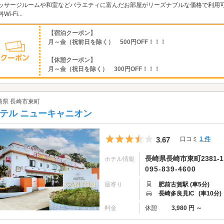
ッサージルームや和室などバラエティに富んだお部屋がリーズナブルな価格で利用可
Wi-Fi...
【宿泊クーポン】
月～金（祝前日を除く） 500円OFF！！！
【休憩クーポン】
月～金（祝日を除く） 300円OFF！！！
崎県 長崎市東町
テル ニューキャニオン
5つ星のうち3.5
3.67
口コミ
1 件
長崎県長崎市東町2381-1
ホテル情報
095-839-4600
最寄り
肥前古賀駅 (車5分)
長崎多良見IC
(車10分)
料金
休憩
3,980 円 ～