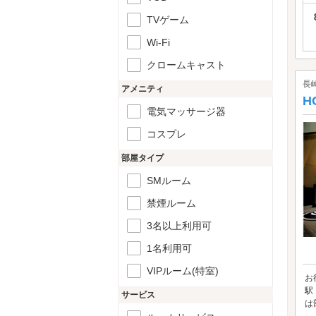
TVゲーム
Wi-Fi
クロームキャスト
長
アメニティ
H
電気マッサージ器
コスプレ
部屋タイプ
SMルーム
禁煙ルーム
3名以上利用可
1名利用可
VIPルーム(特室)
お
駅
サービス
は