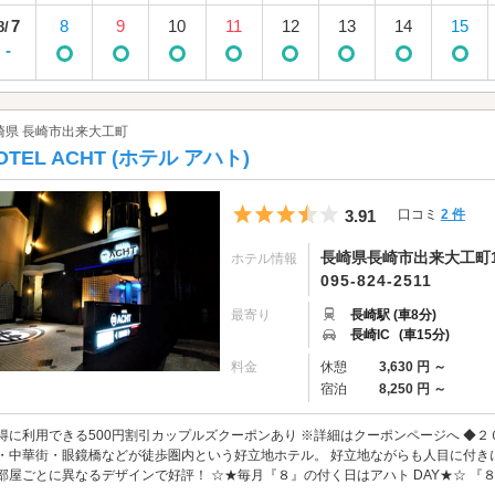
7
8
9
10
11
12
13
14
15
8/
-
崎県 長崎市出来大工町
OTEL ACHT (ホテル アハト)
5つ星のうち3.5
3.91
口コミ
2 件
長崎県長崎市出来大工町1
ホテル情報
095-824-2511
最寄り
長崎駅 (車8分)
長崎IC
(車15分)
料金
休憩
3,630 円 ～
宿泊
8,250 円 ～
得に利用できる500円割引カップルズクーポンあり ※詳細はクーポンページへ ◆
・中華街・眼鏡橋などが徒歩圏内という好立地ホテル。 好立地ながらも人目に付きに
部屋ごとに異なるデザインで好評！ ☆★毎月『８』の付く日はアハト DAY★☆ 『８