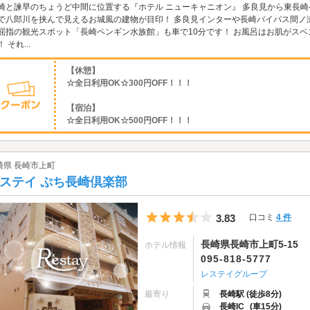
崎と諫早のちょうど中間に位置する『ホテル ニューキャニオン』 多良見から東長崎
で八郎川を挟んで見えるお城風の建物が目印！ 多良見インターや長崎バイパス間ノ
屈指の観光スポット「長崎ペンギン水族館」も車で10分です！ お風呂はお肌がス
 それ...
【休憩】
☆全日利用OK☆300円OFF！！！
【宿泊】
☆全日利用OK☆500円OFF！！！
崎県 長崎市上町
ステイ ぷち長崎倶楽部
5つ星のうち3.5
3.83
口コミ
4 件
長崎県長崎市上町5-15
ホテル情報
095-818-5777
レステイグループ
最寄り
長崎駅 (徒歩8分)
長崎IC
(車15分)