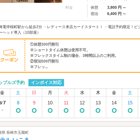
料金
休憩
3,900 円 ～
宿泊
6,400 円 ～
崎電停桜町駅から徒歩2分 ・レディース来店カードスタート！ ・電話予約限定！ビジネ
ーヘッド導入（10部屋）
①休憩300円割引
※ショートタイム休憩は使用不可。
※フレックスタイム制の場合、3時間以上のご利用。
②宿泊500円割引
※フレッ...
インボイス対応
ップルズ予約
金
土
日
月
火
水
木
金
土
7
8
9
10
11
12
13
14
15
8/
-
崎県 長崎市玉園町