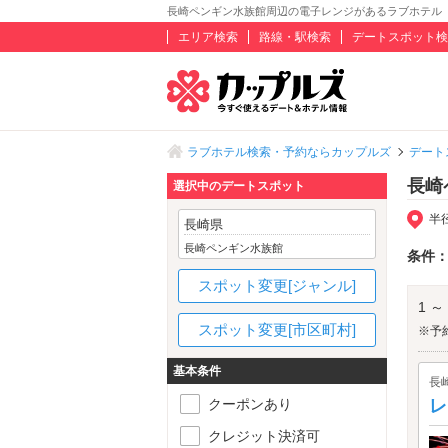
長崎ペンギン水族館周辺の電子レンジがあるラブホテル
エリア検索
路線・駅検索
デートスポット検
ラブホテル検索・予約ならカップルズ
デート
長崎
選択中のデートスポット
半
長崎県
長崎ペンギン水族館
条件
スポット変更[ジャンル]
1 ～
スポット変更[市区町村]
※予
基本条件
長
クーポンあり
レ
クレジット決済可