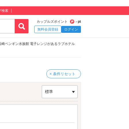
プ検索
カップルズポイント
- pt
無料会員登録
ログイン
長崎ペンギン水族館 電子レンジがあるラブホテル
× 条件リセット
標準