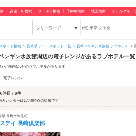
索
高速・IC検索
クーポン検索
予約可検索
地図検索
ホテルグルー
フリーワード
スポット検索
長崎県 デートスポット一覧
長崎ペンギン水族館 ラブホテル
ペンギン水族館周辺の電子レンジがあるラブホテル一覧
径7km圏内に6軒のラブホテルがあります
：
電子レンジ
 6件目 /
6件
約カレンダーは17:40時点の情報です
崎県 長崎市弥生町
ステイ 長崎倶楽部