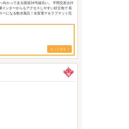
へ向かって走る国道34号線沿い。 平間交差点付
瀬インターからもアクセスしやすい好立地で 長
ベスベになる軟水風呂！全室電マ＆ラブマット完
もっと見る