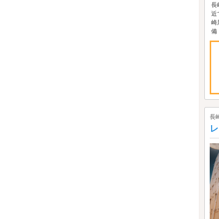
長
近
崎
備！
長
レ