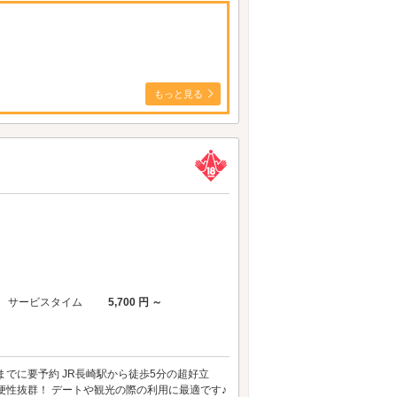
もっと見る
サービスタイム
5,700 円 ～
でに要予約 JR長崎駅から徒歩5分の超好立
便性抜群！ デートや観光の際の利用に最適です♪