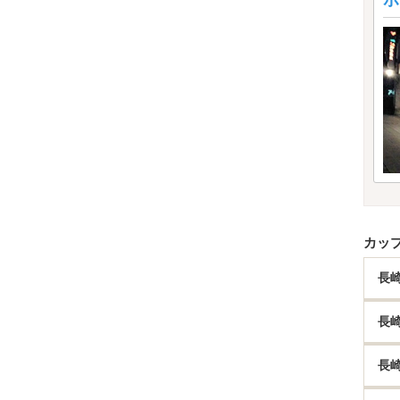
ホ
カッ
長
長
長