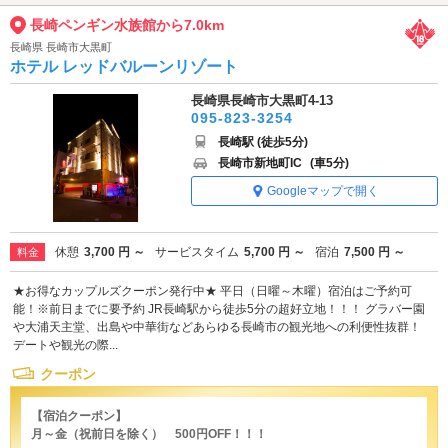
長崎ペンギン水族館から7.0km
長崎県 長崎市大黒町
ホテル レッドバルーンリゾート
長崎県長崎市大黒町4-13
095-823-3254
長崎駅 (徒歩5分)
長崎市新地町IC
(車5分)
Googleマップで開く
休憩
3,700 円 ～
サービスタイム
5,700 円 ～
宿泊
7,500 円 ～
料金
★お得なカップルズクーポン発行中★ 平日（日曜～木曜）宿泊はご予約可
能！※前日までに要予約 JR長崎駅から徒歩5分の超好立地！！！ グラバー園
や大浦天主堂、出島や中華街などあらゆる長崎市の観光地への利便性抜群！
デートや観光の際...
クーポン
【宿泊クーポン】
月～金（祝前日を除く） 500円OFF！！！