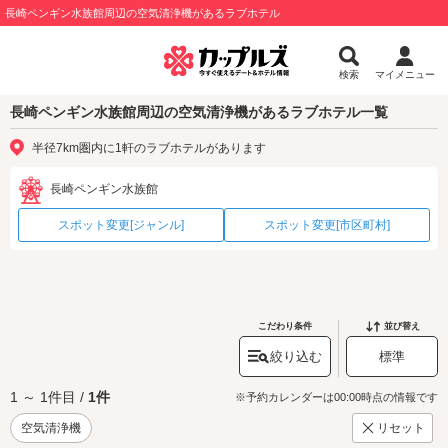
長崎ペンギン水族館周辺の空気清浄機があるラブホテル
検索
マイメニュー
長崎ペンギン水族館周辺の空気清浄機があるラブホテル一覧
半径7km圏内に1軒のラブホテルがあります
長崎ペンギン水族館
スポット変更[ジャンル]
スポット変更[市区町村]
こだわり条件
並び替え
絞り込む
標準
1 ～ 1件目 /
1件
※予約カレンダーは00:00時点の情報です
空気清浄機
リセット