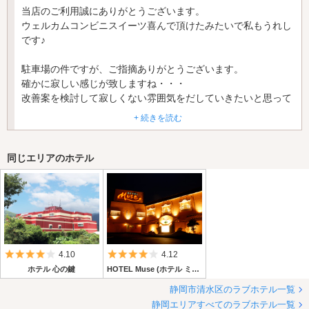
当店のご利用誠にありがとうございます。
ウェルカムコンビニスイーツ喜んで頂けたみたいで私もうれし
です♪
駐車場の件ですが、ご指摘ありがとうございます。
確かに寂しい感じが致しますね・・・
改善案を検討して寂しくない雰囲気をだしていきたいと思って
おりますのでそちらの変化も楽しみに次回ご来店いただけたら
+ 続きを読む
幸いでございます。
またのご来店心よりお待ちしております。
同じエリアのホテル
5つ星のうち4
5つ星のうち4
4.10
4.12
ホテル 心の鍵
HOTEL Muse (ホテル ミューズ)
静岡市清水区のラブホテル一覧
静岡エリアすべてのラブホテル一覧