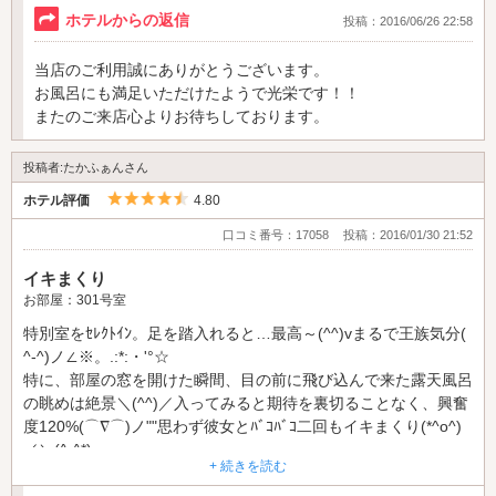
ホテルからの返信
投稿：2016/06/26 22:58
当店のご利用誠にありがとうございます。
お風呂にも満足いただけたようで光栄です！！
またのご来店心よりお待ちしております。
投稿者:たかふぁんさん
5つ星のうち4.5
ホテル評価
4.80
口コミ番号：17058
投稿：2016/01/30 21:52
イキまくり
お部屋：301号室
特別室をｾﾚｸﾄｲﾝ。足を踏入れると…最高～(^^)vまるで王族気分(
^-^)ノ∠※。.:*:・'°☆
特に、部屋の窓を開けた瞬間、目の前に飛び込んで来た露天風呂
の眺めは絶景＼(^^)／入ってみると期待を裏切ることなく、興奮
度120%(⌒∇⌒)ノ""思わず彼女とﾊﾞｺﾊﾞｺ二回もイキまくり(*^o^)
／＼(^-^*)
+ 続きを読む
301号室最高～(^^)