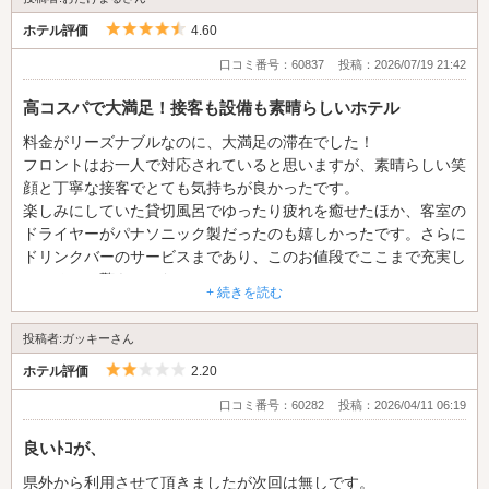
5つ星のうち4.5
ホテル評価
4.60
口コミ番号：60837
投稿：2026/07/19 21:42
高コスパで大満足！接客も設備も素晴らしいホテル
料金がリーズナブルなのに、大満足の滞在でした！
フロントはお一人で対応されていると思いますが、素晴らしい笑
顔と丁寧な接客でとても気持ちが良かったです。
楽しみにしていた貸切風呂でゆったり疲れを癒せたほか、客室の
ドライヤーがパナソニック製だったのも嬉しかったです。さらに
ドリンクバーのサービスまであり、このお値段でここまで充実し
ているのは驚きでした。
+ 続きを読む
スタッフさんの温かい対応のおかげで良い思い出になりました。
ぜひまた利用したいです！
投稿者:ガッキーさん
5つ星のうち2
ホテル評価
2.20
口コミ番号：60282
投稿：2026/04/11 06:19
良いﾄｺが、
県外から利用させて頂きましたが次回は無しです。