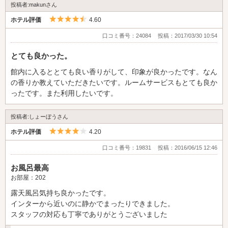
投稿者:makunさん
5つ星のうち4.5
ホテル評価
4.60
口コミ番号：24084
投稿：2017/03/30 10:54
とても良かった。
館内に入るととても良い香りがして、印象が良かったです。なん
の香りか教えていただきたいです。ルームサービスもとても良か
ったです。また利用したいです。
投稿者:しょーぼうさん
5つ星のうち4
ホテル評価
4.20
口コミ番号：19831
投稿：2016/06/15 12:46
お風呂最高
お部屋：202
露天風呂気持ち良かったです。
インターから近いのに静かでまったりできました。
スタッフの対応も丁寧でありがとうございました