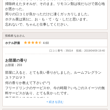
掃除終えたタオルが、そのまま。リモコン類は埃だらけで居心地
が悪かった。
周りの口コミが良かっただけに凄くガッカリしました。
ホテル業は第1に、お・も・て・な・しだと思います。
忘れないで、ちゃんと仕事してください。
投稿者:なおさん
5つ星のうち4.5
ホテル評価
4.60
口コミ番号：35014
投稿：2019/04/09 19:40
お部屋の香り
お部屋：203
部屋に入ると、とても良い香りがしました。ルームフレグラン
ス？アロマ？
何の香りか教えて下さい(^-^)
フリードリンクのサービスや、今の時期？いちごのスイーツの無
料サービスがあり、とても良かったです。
露天風呂も(^-^)ステキでした。
+ 続きを読む