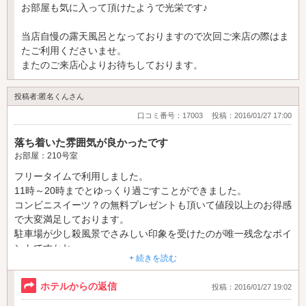
お部屋も気に入って頂けたようで光栄です♪
当店自慢の露天風呂となっておりますので次回ご来店の際はま
たご利用くださいませ。
またのご来店心よりお待ちしております。
投稿者:匿名くんさん
口コミ番号：17003
投稿：2016/01/27 17:00
落ち着いた雰囲気が良かったです
お部屋：210号室
フリータイムで利用しました。
11時～20時までとゆっくり過ごすことができました。
コンビニスイーツ？の無料プレゼントも頂いて値段以上のお得感
で大変満足しております。
駐車場が少し殺風景でさみしい印象を受けたのが唯一残念なポイ
ントですかね。
+ 続きを読む
また利用します♪
ホテルからの返信
投稿：2016/01/27 19:02