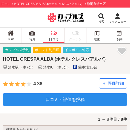
口コミ：HOTEL CRESPA ALBA (ホテル クレスパアルバ） / 静岡市清水区
検索
マイメニュー
TOP
写真
口コミ
クーポン
地図
予約
カップルズ予約
ポイント利用可
インボイス対応
HOTEL CRESPA ALBA (ホテル クレスパアルバ）
清水駅 （車7分）
清水IC （車5分）
駐車場:15台
5つ星のうち4
評価詳細
4.38
口コミ・評価を投稿
1 ～ 8件目 /
8件
投稿者:おたけまるさん