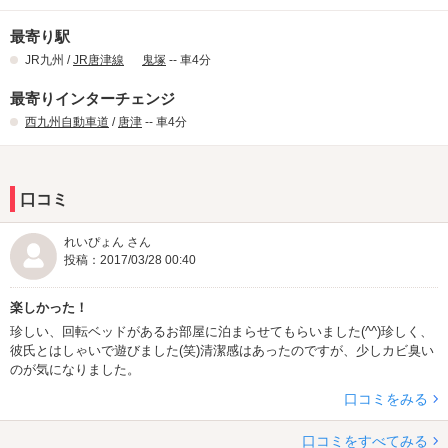
最寄り駅
JR九州 /
JR唐津線
鬼塚
-- 車4分
最寄りインターチェンジ
西九州自動車道
/
唐津
-- 車4分
口コミ
れいぴょん さん
投稿：2017/03/28 00:40
楽しかった！
珍しい、回転ベッドがあるお部屋に泊まらせてもらいました(^^)珍しく、
彼氏とはしゃいで遊びました(笑)清潔感はあったのですが、少しカビ臭い
のが気になりました。
口コミをみる
口コミをすべてみる