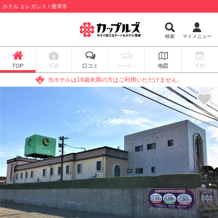
ホテル エレガンス / 唐津市
検索
マイメニュー
TOP
写真
口コミ
クーポン
地図
予約
当ホテルは18歳未満の方はご利用いただけません。