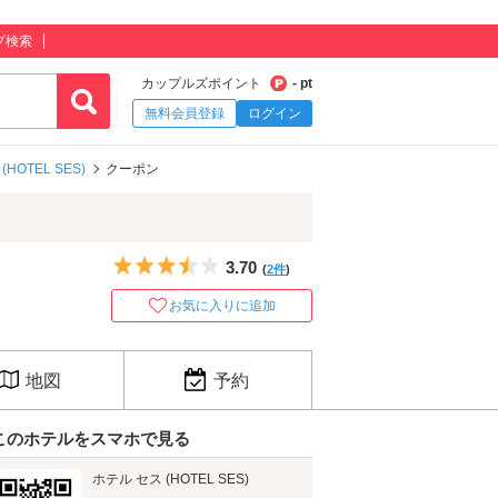
プ検索
カップルズポイント
- pt
無料会員登録
ログイン
HOTEL SES)
クーポン
5つ星のうち3.5
3.70
(
2件
)
お気に入りに追加
地図
予約
このホテルをスマホで見る
ホテル セス (HOTEL SES)