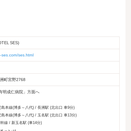
TEL SES)
ry-ses.com/ses.html
洲町宮野2768
「有明成仁病院」方面へ
児島本線(博多～八代)
/
長洲駅
(北出口 車9分)
児島本線(博多～八代)
/
玉名駅
(北出口 車13分)
新幹線
/
新玉名駅
(車14分)