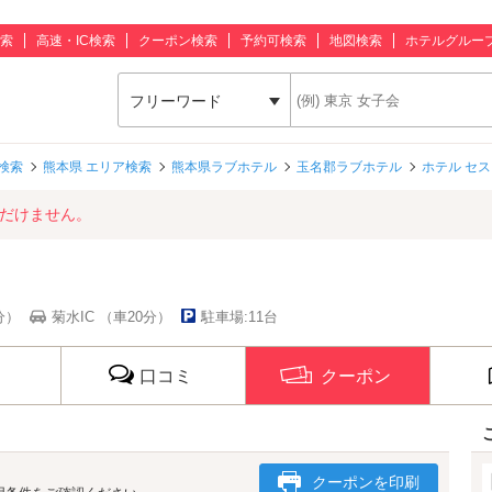
索
高速・IC検索
クーポン検索
予約可検索
地図検索
ホテルグルー
フリーワード
検索
熊本県 エリア検索
熊本県ラブホテル
玉名郡ラブホテル
ホテル セス (
ただけません。
分）
菊水IC （車20分）
駐車場:11台
口コミ
クーポン
クーポンを印刷