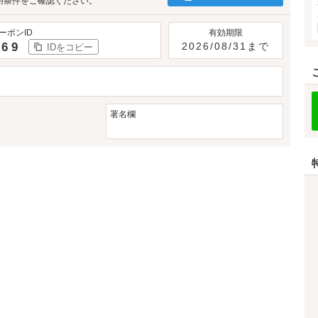
用条件をご確認ください。
ーポンID
有効期限
869
2026/08/31まで
IDをコピー
署名欄