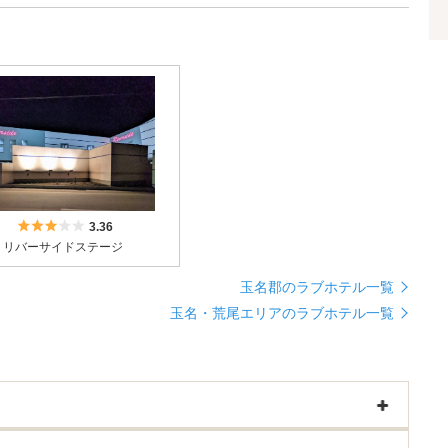
5つ星のうち3
3.36
リバーサイドステージ
玉名郡のラブホテル一覧
玉名・荒尾エリアのラブホテル一覧