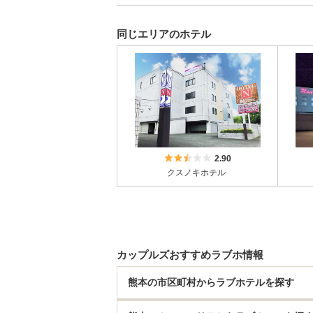
同じエリアのホテル
5つ星のうち2.5
2.90
クスノキホテル
カップルズおすすめラブホ情報
熊本の市区町村からラブホテルを探す