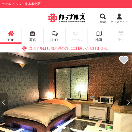
ホテル イッツ / 熊本市北区
検索
マイメニュー
TOP
写真
口コミ
クーポン
地図
予約
当ホテルは18歳未満の方はご利用いただけません。