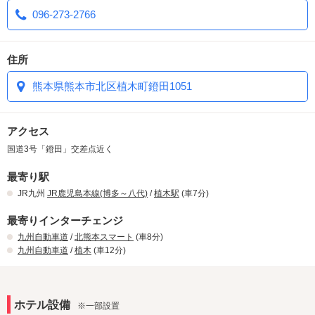
096-273-2766
住所
熊本県熊本市北区植木町鐙田1051
アクセス
国道3号「鐙田」交差点近く
最寄り駅
JR九州
JR鹿児島本線(博多～八代)
/
植木駅
(車7分)
最寄りインターチェンジ
九州自動車道
/
北熊本スマート
(車8分)
九州自動車道
/
植木
(車12分)
ホテル設備
※一部設置