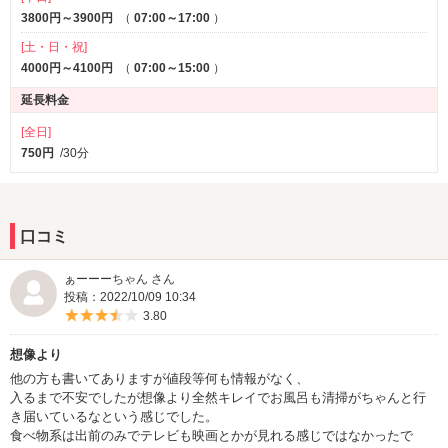
3800円～3900円
（
07:00～17:00
）
[土・日・祝]
4000円～4100円
（
07:00～15:00
）
延長料金
[全日]
750円
/30分
口コミ
ぁーーーちゃん さん
投稿：2022/10/09 10:34
5つ星のうち3.5
3.80
想像より
他の方も書いてありますが値段等何も情報がなく、
入るまで不安でしたが想像より全然キレイでお風呂も清掃がちゃんと行
き届いているなという感じでした。
食べ物系は出前のみでテレビも映画とかが見れる感じではなかったで