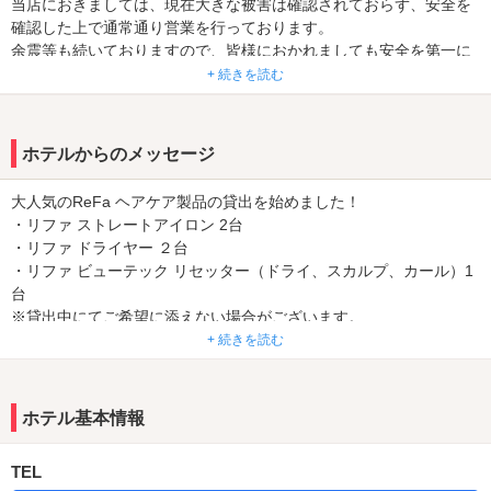
当店におきましては、現在大きな被害は確認されておらず、安全を
確認した上で通常通り営業を行っております。
余震等も続いておりますので、皆様におかれましても安全を第一に
お過ごしくださいませ。ご来店を心よりお待ちしております。
+ 続きを読む
☆リファ製品の貸出サービス開始☆
ホテルからのメッセージ
✿YouTube 全室視聴可能になりました✿
大人気のReFa ヘアケア製品の貸出を始めました！
このホテルの特徴はなんと言ってもリーズナブル！！！
・リファ ストレートアイロン 2台
植木駅から車で約7分、植木ICから約12分の距離にある大人の隠れ
・リファ ドライヤー ２台
家的人気ホテル！
・リファ ビューテック リセッター（ドライ、スカルプ、カール）1
低価格で利用することができると評判でリピーターが多いのが特徴♪
台
客室の清掃は行き届いておりWi-Fi完備！
※貸出中にてご希望に添えない場合がございます。
クリーンでスタイリッシュな雰囲気のお部屋は快適にすごせること
+ 続きを読む
間違いナシ！
お布団の掃除など布団掃除機レイコップを使用しております。
デートや観光はもちろんビジネス利用も歓迎♪
清掃や衛生管理などしっかりおこなっておりますのでご安心してお
感染症対策として換気や清掃などを徹底しておこなっておりますの
くつろぎくださいませ。
ホテル基本情報
でご安心してお越しください。
TEL