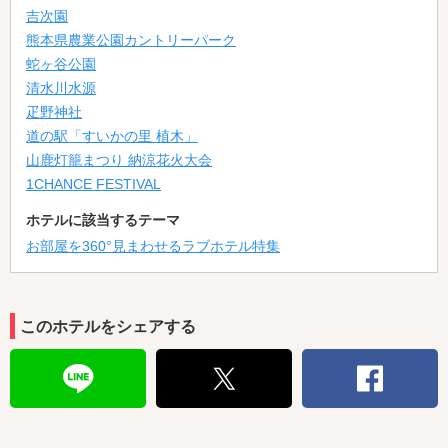
吉次園
熊本県農業公園カントリーパーク
蛇ヶ谷公園
清水川水源
疋野神社
道の駅「すいかの里 植木」
山鹿灯籠まつり 納涼花火大会
1CHANCE FESTIVAL
ホテルに該当するテーマ
お部屋を360°見まわせるラブホテル特集
このホテルをシェアする