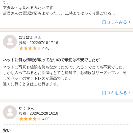
す。
アダルトは見れるみたいです。
店員さんの電話対応もよかったし、11時までゆっくり過ごせる...
口コミをみる
ぽよぽよ さん
投稿：2022/07/18 17:16
5つ星のうち4
4.40
ネットに何も情報が載ってないので最初は不安でしたが
ネットに写真も値段も何もなかったので、入るまでとても不安でした。
しかし入ってみるとお部屋はとても綺麗で、お値段はリーズナブル、そ
してベッドのマットレスが最高でした。
近くに行くときはまた行きます。
口コミをみる
ゆう さん
投稿：2020/12/28 16:18
5つ星のうち4
4.00
安い