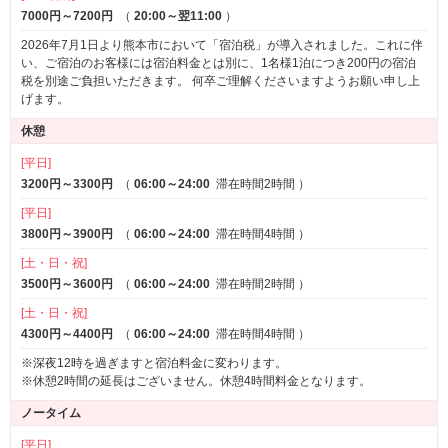
7000円～7200円
（
20:00～翌11:00
）
2026年7月1日より熊本市において「宿泊税」が導入されました。これに伴
い、ご宿泊のお客様には宿泊料金とは別に、1名様1泊につき200円の宿泊
税を別途ご負担いただきます。 何卒ご理解くださいますようお願い申し上
げます。
休憩
[平日]
3200円～3300円
（
06:00～24:00
滞在時間2時間
）
[平日]
3800円～3900円
（
06:00～24:00
滞在時間4時間
）
[土・日・祝]
3500円～3600円
（
06:00～24:00
滞在時間2時間
）
[土・日・祝]
4300円～4400円
（
06:00～24:00
滞在時間4時間
）
※深夜12時を過ぎますと宿泊料金に変わります。
※休憩2時間の延長はございません。休憩4時間料金となります。
ノータイム
[平日]