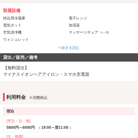
部屋設備
持込用冷蔵庫
電子レンジ
電気ポット
加湿器
空気清浄機
マッサージチェア
※一部
ウォシュレット
+ 続きを読む
音響・映像・通信
貸出／販売／備考
Wi-Fi
Android充電器
※一部
iPhone充電器
DVDプレーヤー
※一部
【無料貸出】
ブルーレイプレーヤー
マイナスイオンヘアアイロン・スマホ充電器
アメニティ
ヘアアイロン
バスローブ
※一部
利用料金
※消費税込
部屋タイプ
宿泊
1名利用可
[平日・日・祝]
5800円～6000円
（
19:00～翌11:00
）
[土・祝前]