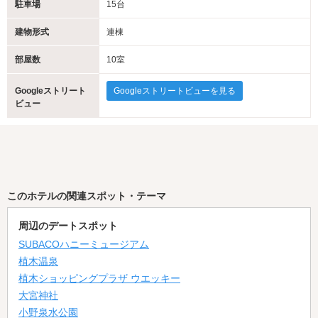
駐車場
15台
建物形式
連棟
部屋数
10室
Googleストリート
Googleストリートビューを見る
ビュー
このホテルの関連スポット・テーマ
周辺のデートスポット
SUBACOハニーミュージアム
植木温泉
植木ショッピングプラザ ウエッキー
大宮神社
小野泉水公園