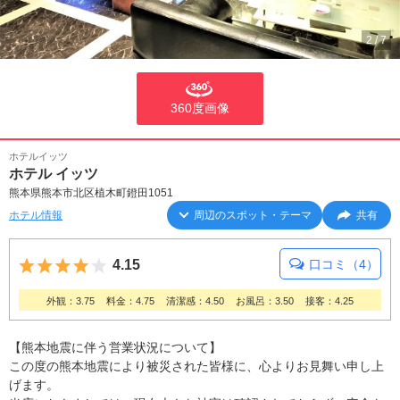
2
/
7
360度画像
ホテルイッツ
ホテル イッツ
熊本県熊本市北区植木町鐙田1051
ホテル情報
周辺のスポット・テーマ
共有
5つ星のうち4
4.15
口コミ（4）
外観：3.75
料金：4.75
清潔感：4.50
お風呂：3.50
接客：4.25
【熊本地震に伴う営業状況について】
この度の熊本地震により被災された皆様に、心よりお見舞い申し上
げます。