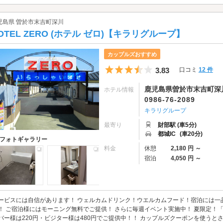
児島県 曽於市末吉町深川
OTEL ZERO (ホテル ゼロ)【キラリグループ】
カップルズおすすめ
5つ星のうち3.5
3.83
口コミ
12 件
鹿児島県曽於市末吉町深川3
ホテル情報
0986-76-2089
キラリグループ
最寄り
財部駅 (車5分)
都城IC
(車20分)
フォトギャラリー
料金
休憩
2,180 円 ～
宿泊
4,050 円 ～
ービスには自信があります！ ウェルカムドリンク！ウエルカムフード！宿泊には一
！ ご宿泊様にはモーニング無料でご提供！ さらに毎週イベント実施中！ 夏限定！
バー様は220円・ビジター様は480円でご提供中！！ カップルズクーポンを使うと