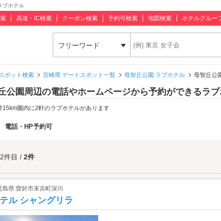
ラブホテル
索
高速・IC検索
クーポン検索
予約可検索
地図検索
ホテルグルー
フリーワード
スポット検索
宮崎県 デートスポット一覧
母智丘公園 ラブホテル
母智丘公
丘公園周辺の電話やホームページから予約ができるラブ
径15km圏内に2軒のラブホテルがあります
：
電話・HP予約可
 2件目 /
2件
児島県 曽於市末吉町深川
テル シャングリラ