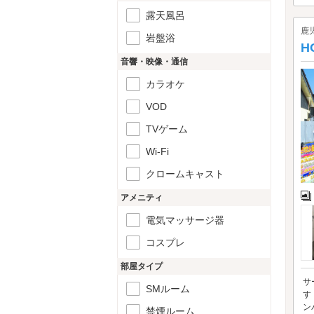
露天風呂
鹿
岩盤浴
H
音響・映像・通信
カラオケ
VOD
TVゲーム
Wi-Fi
クロームキャスト
アメニティ
電気マッサージ器
コスプレ
部屋タイプ
サ
SMルーム
す
ン
禁煙ルーム