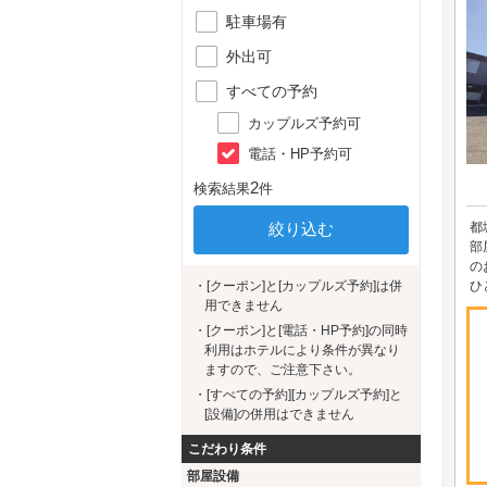
駐車場有
外出可
すべての予約
カップルズ予約可
電話・HP予約可
2
検索結果
件
都
部
の
・[クーポン]と[カップルズ予約]は併
ひ
用できません
・[クーポン]と[電話・HP予約]の同時
利用はホテルにより条件が異なり
ますので、ご注意下さい。
・[すべての予約][カップルズ予約]と
[設備]の併用はできません
こだわり条件
部屋設備