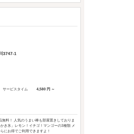
747-1
サービスタイム
4,580 円 ～
品無料！ 人気のうまい棒も部屋置きしておりま
「かき氷」レモン！イチゴ！マンゴーの3種類 メ
さらにお得でご利用できますよ！