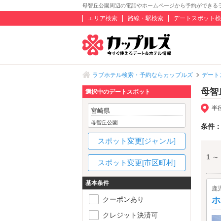
母智丘公園周辺の電話やホームページから予約ができる
エリア検索
路線・駅検索
デートスポット検
ラブホテル検索・予約ならカップルズ
デート
母智
選択中のデートスポット
半
宮崎県
母智丘公園
条件
スポット変更[ジャンル]
1 ～
スポット変更[市区町村]
基本条件
鹿
クーポンあり
ホ
クレジット決済可