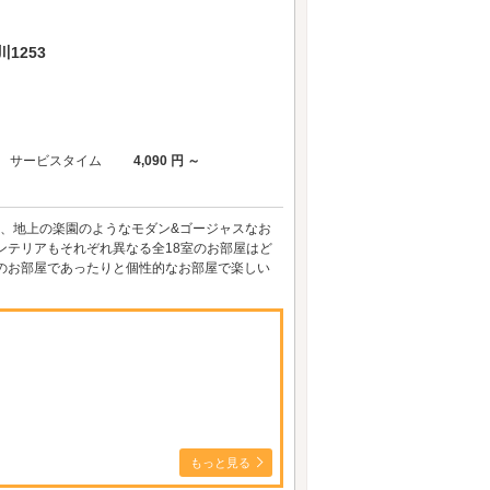
1253
サービスタイム
4,090 円 ～
り、地上の楽園のようなモダン&ゴージャスなお
ンテリアもそれぞれ異なる全18室のお部屋はど
のお部屋であったりと個性的なお部屋で楽しい
もっと見る