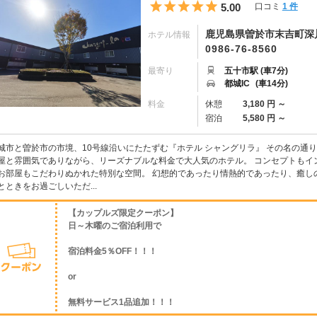
5つ星のうち5
5.00
口コミ
1 件
鹿児島県曽於市末吉町深川
ホテル情報
0986-76-8560
最寄り
五十市駅 (車7分)
都城IC
(車14分)
料金
休憩
3,180 円 ～
宿泊
5,580 円 ～
城市と曽於市の市境、10号線沿いにたたずむ『ホテル シャングリラ』 その名の通
屋と雰囲気でありながら、リーズナブルな料金で大人気のホテル。 コンセプトもイ
お部屋もこだわりぬかれた特別な空間。 幻想的であったり情熱的であったり、癒し
とときをお過ごしいただ...
【カップルズ限定クーポン】
日～木曜のご宿泊利用で
宿泊料金5％OFF！！！
or
無料サービス1品追加！！！