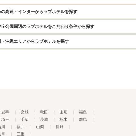
崎の高速・インターからラブホテルを探す
智丘公園周辺のラブホテルをこだわり条件から探す
州・沖縄エリアからラブホテルを探す
岩手
|
宮城
|
秋田
|
山形
|
福島
|
埼玉
|
千葉
|
茨城
|
栃木
|
群馬
|
石川
|
福井
|
山梨
|
長野
|
岐阜
|
三重
|