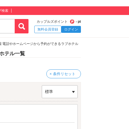
プ検索
カップルズポイント
- pt
無料会員登録
ログイン
園 電話やホームページから予約ができるラブホテル
ホテル一覧
× 条件リセット
標準