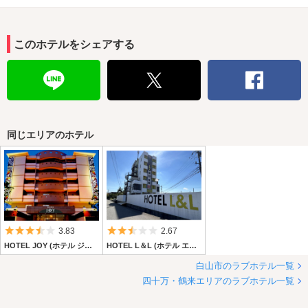
このホテルをシェアする
同じエリアのホテル
5つ星のうち3.5
5つ星のうち2.5
3.83
2.67
HOTEL JOY (ホテル ジョイ)
HOTEL L＆L (ホテル エルアンドエル)
白山市のラブホテル一覧
四十万・鶴来エリアのラブホテル一覧