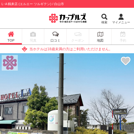
L･A 鶴来店 (エルエー ツルギテン) / 白山市
検索
マイメニュー
TOP
写真
口コミ
クーポン
地図
予約
当ホテルは18歳未満の方はご利用いただけません。