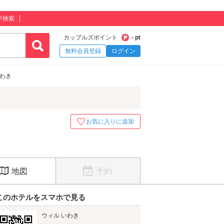
プ検索
カップルズポイント
- pt
無料会員登録
ログイン
いわき
お気に入りに追加
地図
予約
このホテルをスマホで見る
ウィル いわき