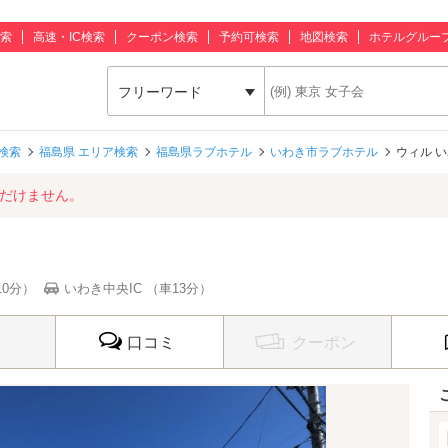
索
高速・IC検索
クーポン検索
予約可検索
地図検索
ホテルグルー
フリーワード
検索
福島県 エリア検索
福島県ラブホテル
いわき市ラブホテル
ウィル 
ただけません。
10分）
いわき中央IC （車13分）
口コミ
クーポン