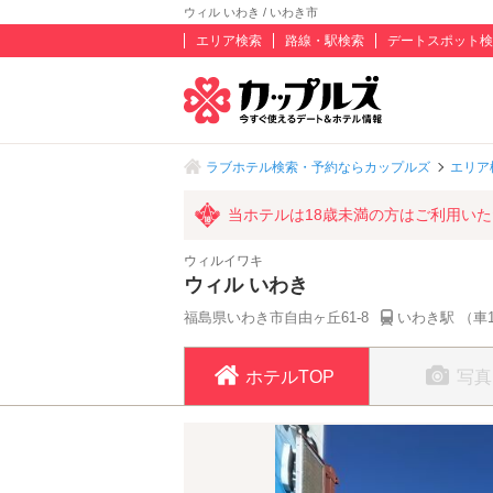
ウィル いわき / いわき市
エリア検索
路線・駅検索
デートスポット検
ラブホテル検索・予約ならカップルズ
エリア
当ホテルは18歳未満の方はご利用い
ウィルイワキ
ウィル いわき
福島県いわき市自由ヶ丘61-8
いわき駅 （車
ホテルTOP
写真