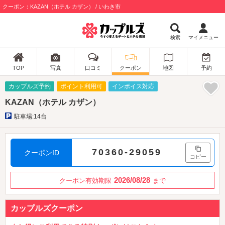
クーポン：KAZAN（ホテル カザン） / いわき市
検索
マイメニュー
TOP
写真
口コミ
クーポン
地図
予約
カップルズ予約
ポイント利用可
インボイス対応
KAZAN（ホテル カザン）
駐車場:14台
70360-29059
クーポンID
コピー
2026/08/28
クーポン有効期限
まで
カップルズクーポン