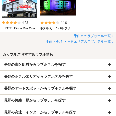
5つ星のうち4
5つ星のうち4
4.33
4.16
HOTEL Fiona Rila Crea
ホテル カーニバル プリンセス【AtoZ グループ】
千曲市のラブホテル一覧
千曲・更埴 ・戸倉エリアのラブホテル一覧
カップルズおすすめラブホ情報
長野の市区町村からラブホテルを探す
長野のホテルエリアからラブホテルを探す
長野のデートスポットからラブホテルを探す
長野の路線・駅からラブホテルを探す
長野の高速・インターからラブホテルを探す