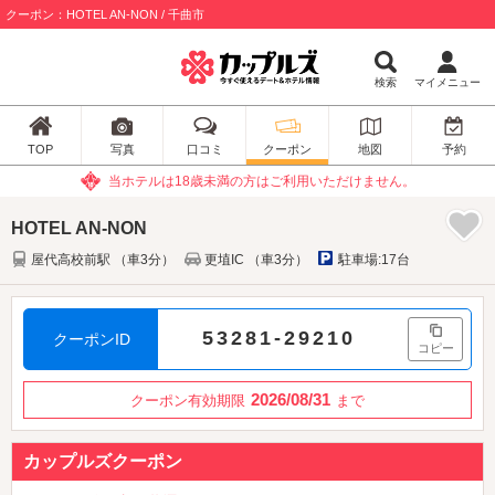
クーポン：HOTEL AN-NON / 千曲市
検索
マイメニュー
TOP
写真
口コミ
クーポン
地図
予約
当ホテルは18歳未満の方はご利用いただけません。
HOTEL AN-NON
屋代高校前駅 （車3分）
更埴IC （車3分）
駐車場:17台
53281-29210
クーポンID
コピー
2026/08/31
クーポン有効期限
まで
カップルズクーポン