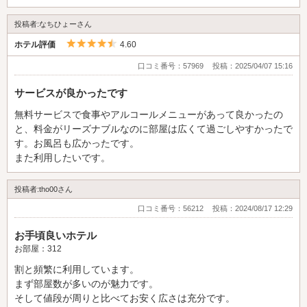
は💦 買ったものも腐るもんではなかったので良かったのですが
アイスとか買ってたらアウトでしたね 不満はそれだけ ウエルカ
投稿者:なちひょーさん
ムはとても品揃えがありました かなり目移りしちゃって悩んで
5つ星のうち4.5
しまいました うどんを注文して待ってました時間にして5分くら
ホテル評価
4.60
いで来ました メニューの豊富さを見ると豊富にあり外出可と合
口コミ番号：57969
投稿：2025/04/07 15:16
わせると持ち込みは必要ないですね 遠距離カップルにとても優
しい宿泊プラン12時チェックアウトで二人の世界に入り浸るこ
サービスが良かったです
とが出来ました(帰りの高速バスの関係上8時半チェックアウトで
無料サービスで食事やアルコールメニューがあって良かったの
したが) ほんと楽しいひと時でした また利用したいと思います😊
と、料金がリーズナブルなのに部屋は広くて過ごしやすかったで
す。お風呂も広かったです。
また利用したいです。
投稿者:tho00さん
口コミ番号：56212
投稿：2024/08/17 12:29
お手頃良いホテル
お部屋：312
割と頻繁に利用しています。
まず部屋数が多いのが魅力です。
そして値段が周りと比べてお安く広さは充分です。