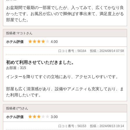
お盆期間で最期の一部屋でしたが、入ってみて、広くてかなり良
かったです。お風呂が広いので脚伸ばす事出来て、満足度上がる
部屋でした。
投稿者:マコトさん
5つ星のうち4
ホテル評価
4.00
口コミ番号：56164
投稿：2024/08/14 07:58
初めて利用させていただきました。
お部屋：315
インターを降りてすぐの立地にあり、アクセスしやすいです。
部屋も広く清潔感があり、設備やアメニティも充実しており、ま
た利用したいです。
投稿者:(^^)さん
5つ星のうち3
ホテル評価
3.00
口コミ番号：56153
投稿：2024/08/13 19:14