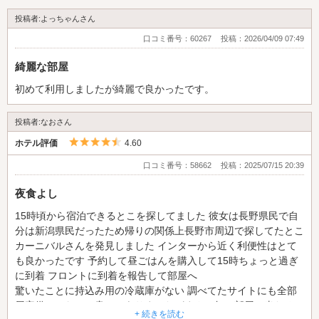
投稿者:よっちゃんさん
口コミ番号：60267
投稿：2026/04/09 07:49
綺麗な部屋
初めて利用しましたが綺麗で良かったです。
投稿者:なおさん
5つ星のうち4.5
ホテル評価
4.60
口コミ番号：58662
投稿：2025/07/15 20:39
夜食よし
15時頃から宿泊できるとこを探してました 彼女は長野県民で自
分は新潟県民だったため帰りの関係上長野市周辺で探してたとこ
カーニバルさんを発見しました インターから近く利便性はとて
も良かったです 予約して昼ごはんを購入して15時ちょっと過ぎ
に到着 フロントに到着を報告して部屋へ
驚いたことに持込み用の冷蔵庫がない 調べてたサイトにも全部
屋完備ではないと書いてありましたがまさか無い部屋に当たると
+ 続きを読む