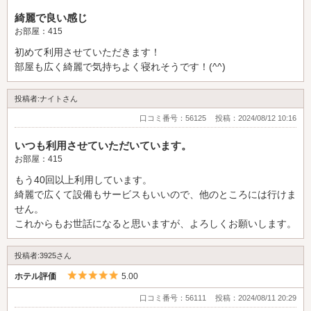
綺麗で良い感じ
お部屋：415
初めて利用させていただきます！
部屋も広く綺麗で気持ちよく寝れそうです！(^^)
投稿者:ナイトさん
口コミ番号：56125
投稿：2024/08/12 10:16
いつも利用させていただいています。
お部屋：415
もう40回以上利用しています。
綺麗で広くて設備もサービスもいいので、他のところには行けま
せん。
これからもお世話になると思いますが、よろしくお願いします。
投稿者:3925さん
5つ星のうち5
ホテル評価
5.00
口コミ番号：56111
投稿：2024/08/11 20:29