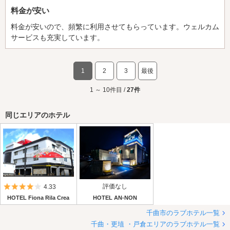
料金が安い
料金が安いので、頻繁に利用させてもらっています。ウェルカム
サービスも充実しています。
1
2
3
最後
1 ～ 10件目 /
27件
同じエリアのホテル
5つ星のうち4
評価なし
4.33
HOTEL Fiona Rila Crea
HOTEL AN-NON
千曲市のラブホテル一覧
千曲・更埴 ・戸倉エリアのラブホテル一覧