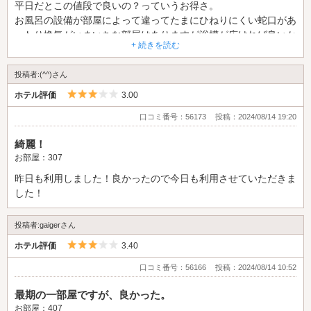
平日だとこの値段で良いの？っていうお得さ。
お風呂の設備が部屋によって違ってたまにひねりにくい蛇口があ
ったり換気がいまいちな部屋はありますが浴槽が広ければ良いか
+ 続きを読む
なと思います。
これからも利用させていただきます。
投稿者:(^^)さん
5つ星のうち3
ホテル評価
3.00
口コミ番号：56173
投稿：2024/08/14 19:20
綺麗！
お部屋：307
昨日も利用しました！良かったので今日も利用させていただきま
した！
投稿者:gaigerさん
5つ星のうち3
ホテル評価
3.40
口コミ番号：56166
投稿：2024/08/14 10:52
最期の一部屋ですが、良かった。
お部屋：407