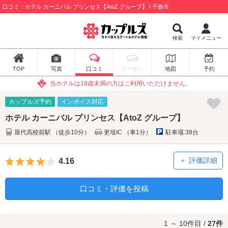
口コミ：ホテル カーニバル プリンセス【AtoZ グループ】 / 千曲市
検索
マイメニュー
TOP
写真
口コミ
クーポン
地図
予約
当ホテルは18歳未満の方はご利用いただけません。
カップルズ予約
インボイス対応
ホテル カーニバル プリンセス【AtoZ グループ】
屋代高校前駅 （徒歩10分）
更埴IC （車1分）
駐車場:38台
5つ星のうち4
評価詳細
4.16
口コミ・評価を投稿
1 ～ 10件目 /
27件