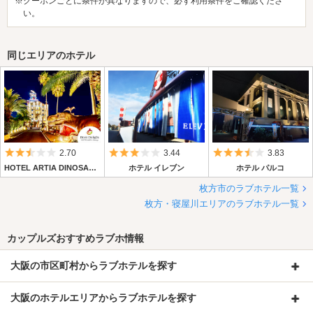
※クーポンごとに条件が異なりますので、必ず利用条件をご確認くださ
い。
同じエリアのホテル
5つ星のうち2.5
5つ星のうち3
5つ星のうち3.
2.70
3.44
3.83
HOTEL ARTIA DINOSAUR 枚方店 【Best Delight Group】
ホテル イレブン
ホテル パルコ
枚方市のラブホテル一覧
枚方・寝屋川エリアのラブホテル一覧
カップルズおすすめラブホ情報
大阪の市区町村からラブホテルを探す
大阪のホテルエリアからラブホテルを探す