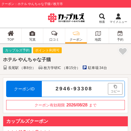
クーポン：ホテル やんちゃな子猫 / 枚方市
検索
マイメニュー
TOP
写真
口コミ
クーポン
地図
予約
カップルズ予約
ポイント利用可
ホテル やんちゃな子猫
長尾駅 （車8分）
枚方学研IC （車15分）
駐車場:34台
2946-93308
クーポンID
コピー
2026/08/28
クーポン有効期限
まで
カップルズクーポン