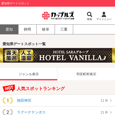
愛知県デートスポット
検索
マイメニュー
愛知
静岡
岐阜
三重
愛知県デートスポット一覧
ジャンル表示
市区町村表示
人気スポットランキング
熱田神宮
11 件
ラグーナテンボス
21 件