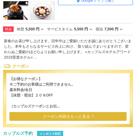
Googleマップで開く
休憩
5,500 円 ～
サービスタイム
5,500 円 ～
宿泊
7,500 円 ～
料金
新春のお喜び申し上げます。旧年中はご愛顧いただき誠にありがとうございま
した。本年もさらなるサービス向上に向け、 取り組んでまいりますので、変
わらぬご愛顧のほど心よりお願い申し上げます。 ○カップルズホテルアワード
2019受賞ホテル○ ...
クーポン
【お得なクーポン】
※ご予約のお客様はご利用できません。
基本料金/全日
【休憩・宿泊】２０％OFF
（カップルズクーポンとお伝...
クーポン内容をもっと見る
カップルズ予約
インボイス対応