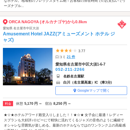
なホテル。地域初のフレックスタイム制！お客様の滞在時間でのお支払いでリ
ーズナブル...
ORCA NAGOYA (オルカナゴヤ)から0.8km
愛知県 名古屋市中区大須
Amusement Hotel JAZZ(アミューズメント ホテル ジ
ャズ)
5つ星のうち3.5
3.77
口コミ
21 件
愛知県名古屋市中区大須1-6-7
052-211-2266
名鉄名古屋駅
白川（名古屋高速）IC
(車3分)
Googleマップで開く
休憩
5,170 円 ～
宿泊
8,250 円 ～
料金
★☆★ホテルアワード殿堂入りしました！！★☆★ 女子会に最適！レディー
スプランも大好評♪ロビーにて軽快に流れてくるジャズの音色のように繊細で
オシャレな雰囲気が楽しめる。最新のホテルならではのワンランク上の高級感