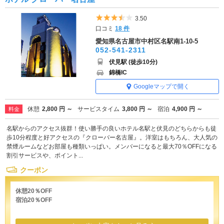
5つ星のうち3.5
3.50
口コミ
18 件
愛知県名古屋市中村区名駅南1-10-5
052-541-2311
伏見駅 (徒歩10分)
錦橋IC
Googleマップで開く
休憩
2,800 円 ～
サービスタイム
3,800 円 ～
宿泊
4,900 円 ～
料金
名駅からのアクセス抜群！使い勝手の良いホテル名駅と伏見のどちらからも徒
歩10分程度と好アクセスの『クローバー名古屋』。洋室はもちろん、大人気の
禁煙ルームなどお部屋も種類いっぱい。メンバーになると最大70％OFFになる
割引サービスや、ポイント...
クーポン
休憩20％OFF
宿泊20％OFF