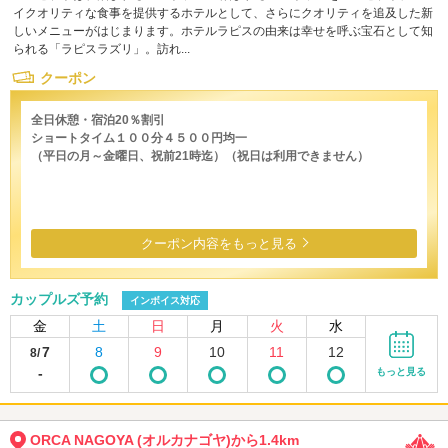
イクオリティな食事を提供するホテルとして、さらにクオリティを追及した新
しいメニューがはじまります。ホテルラピスの由来は幸せを呼ぶ宝石として知
られる「ラピスラズリ」。訪れ...
クーポン
全日休憩・宿泊20％割引
ショートタイム１００分４５００円均一
（平日の月～金曜日、祝前21時迄）（祝日は利用できません）
クーポン内容をもっと見る
カップルズ予約
インボイス対応
金
土
日
月
火
水
7
8
9
10
11
12
8/
-
もっと見る
ORCA NAGOYA (オルカナゴヤ)から1.4km