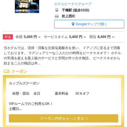
ホテルビーナスグループ
千種駅 (徒歩10分)
吹上西IC
Googleマップで開く
休憩
5,400 円 ～
サービスタイム
5,400 円 ～
宿泊
8,400 円 ～
料金
当ホテルでは、清掃・消毒を次亜塩素酸水を使い、 ドアノブに至るまで消毒
しております。 ラグジュアリーな二人だけの時間をビーナスネオで！ ホテル
の常識を超える最上級のサービスと空間が作り出す物語。 ビーナスネオから
始まる二人の物語は幸...
クーポン
カップルズクーポン
休憩・宿泊 全日 基本料金 30％オフ
VIPルームでのご利用もOK！
土曜日...
クーポン内容をもっと見る