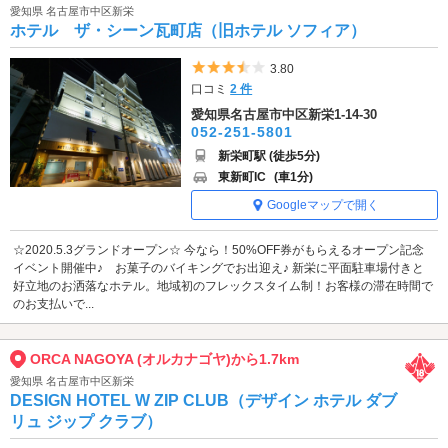
愛知県 名古屋市中区新栄
ホテル ザ・シーン瓦町店（旧ホテル ソフィア）
5つ星のうち3.5
3.80
口コミ
2 件
愛知県名古屋市中区新栄1-14-30
052-251-5801
新栄町駅 (徒歩5分)
東新町IC
(車1分)
Googleマップで開く
☆2020.5.3グランドオープン☆ 今なら！50%OFF券がもらえるオープン記念
イベント開催中♪ お菓子のバイキングでお出迎え♪ 新栄に平面駐車場付きと
好立地のお洒落なホテル。地域初のフレックスタイム制！お客様の滞在時間で
のお支払いで...
ORCA NAGOYA (オルカナゴヤ)から1.7km
愛知県 名古屋市中区新栄
DESIGN HOTEL W ZIP CLUB（デザイン ホテル ダブ
リュ ジップ クラブ）