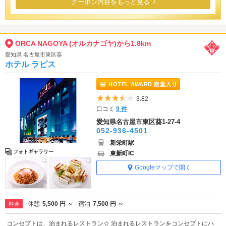
クーポン内容をもっと見る
ORCA NAGOYA (オルカナゴヤ)から1.8km
愛知県 名古屋市東区葵
ホテル ラピス
HOTEL AWARD 殿堂入り
5つ星のうち3.5
3.82
口コミ
9 件
愛知県名古屋市東区葵1-27-4
052-936-4501
新栄町駅
フォトギャラリー
東新町IC
Googleマップで開く
休憩
5,500 円 ～
宿泊
7,500 円 ～
料金
コンセプトは、泊まれるレストラン☆ 泊まれるレストランをコンセプトにハ