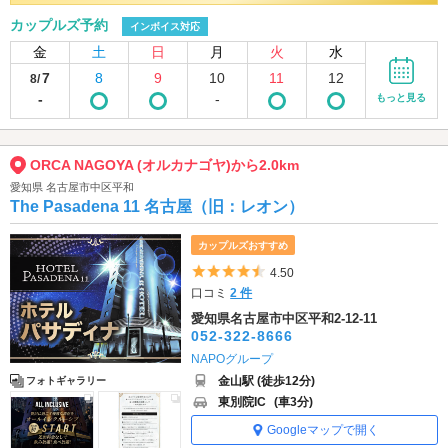
カップルズ予約
インボイス対応
金
土
日
月
火
水
7
8
9
10
11
12
8/
-
-
もっと見る
ORCA NAGOYA (オルカナゴヤ)から2.0km
愛知県 名古屋市中区平和
The Pasadena 11 名古屋（旧：レオン）
カップルズおすすめ
5つ星のうち4.5
4.50
口コミ
2 件
愛知県名古屋市中区平和2-12-11
052-322-8666
NAPOグループ
金山駅 (徒歩12分)
フォトギャラリー
東別院IC
(車3分)
Googleマップで開く