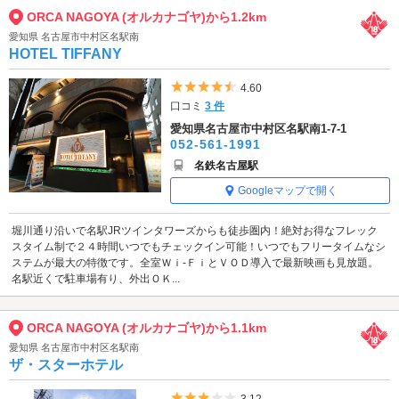
ORCA NAGOYA (オルカナゴヤ)から1.2km
愛知県 名古屋市中村区名駅南
HOTEL TIFFANY
5つ星のうち4.5
4.60
口コミ
3 件
愛知県名古屋市中村区名駅南1-7-1
052-561-1991
名鉄名古屋駅
Googleマップで開く
堀川通り沿いで名駅JRツインタワーズからも徒歩圏内！絶対お得なフレック
スタイム制で２４時間いつでもチェックイン可能！いつでもフリータイムなシ
ステムが最大の特徴です。全室Ｗｉ-ＦｉとＶＯＤ導入で最新映画も見放題。
名駅近くで駐車場有り、外出ＯＫ...
ORCA NAGOYA (オルカナゴヤ)から1.1km
愛知県 名古屋市中村区名駅南
ザ・スターホテル
5つ星のうち3
3.12