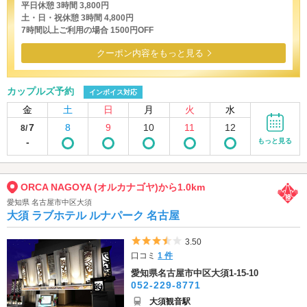
平日休憩 3時間 3,800円
土・日・祝休憩 3時間 4,800円
7時間以上ご利用の場合 1500円OFF
クーポン内容をもっと見る
カップルズ予約
インボイス対応
金
土
日
月
火
水
7
8
9
10
11
12
8/
-
もっと見る
ORCA NAGOYA (オルカナゴヤ)から1.0km
愛知県 名古屋市中区大須
大須 ラブホテル ルナパーク 名古屋
5つ星のうち3.5
3.50
口コミ
1 件
愛知県名古屋市中区大須1-15-10
052-229-8771
大須観音駅