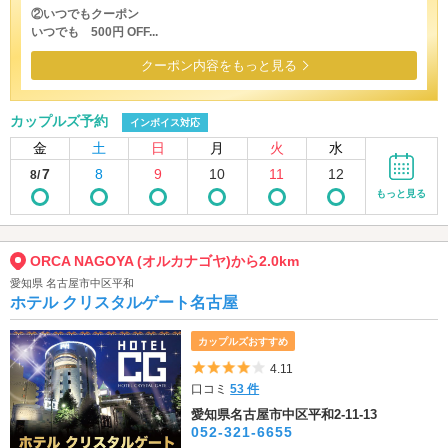
②いつでもクーポン
いつでも 500円 OFF...
クーポン内容をもっと見る
カップルズ予約
インボイス対応
金
土
日
月
火
水
7
8
9
10
11
12
8/
もっと見る
ORCA NAGOYA (オルカナゴヤ)から2.0km
愛知県 名古屋市中区平和
ホテル クリスタルゲート名古屋
カップルズおすすめ
5つ星のうち4
4.11
口コミ
53 件
愛知県名古屋市中区平和2-11-13
052-321-6655