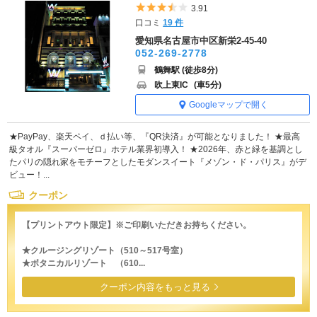
5つ星のうち3.5
3.91
口コミ
19 件
愛知県名古屋市中区新栄2-45-40
052-269-2778
鶴舞駅 (徒歩8分)
吹上東IC
(車5分)
Googleマップで開く
★PayPay、楽天ペイ、ｄ払い等、『QR決済』が可能となりました！ ★最高
級タオル『スーパーゼロ』ホテル業界初導入！ ★2026年、赤と緑を基調とし
たパリの隠れ家をモチーフとしたモダンスイート『メゾン・ド・パリス』がデ
ビュー！...
クーポン
【プリントアウト限定】※ご印刷いただきお持ちください。
★クルージングリゾート（510～517号室）
★ボタニカルリゾート （610...
クーポン内容をもっと見る