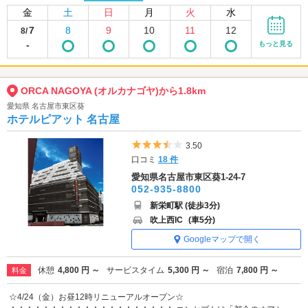
金
土
日
月
火
水
7
8
9
10
11
12
8/
-
もっと見る
ORCA NAGOYA (オルカナゴヤ)から1.8km
愛知県 名古屋市東区葵
ホテルピアット 名古屋
5つ星のうち3.5
3.50
口コミ
18 件
愛知県名古屋市東区葵1-24-7
052-935-8800
新栄町駅 (徒歩3分)
吹上西IC
(車5分)
Googleマップで開く
休憩
4,800 円 ～
サービスタイム
5,300 円 ～
宿泊
7,800 円 ～
料金
☆4/24（金）お昼12時リニューアルオープン☆