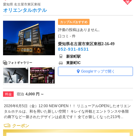
愛知県 名古屋市東区東桜
オリエンタルホテル
カップルズおすすめ
評価の投稿はありません。
口コミ - 件
愛知県名古屋市東区東桜2-16-49
052-931-8531
新栄町駅
東新町IC
フォトギャラリー
Googleマップで開く
宿泊
4,000 円 ～
料金
2026年6月5日（金）12:00 NEW OPEN！！ リニューアルOPENしたオリエン
タルホテルは、和を用いた新しい空間！ キレイな外観とエントランスや各階
の廊下など一新されたデザインは必見です！ 全てが新しくなった213号...
クーポン