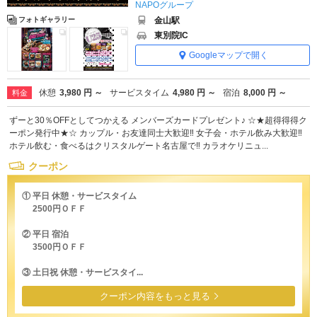
NAPOグループ
金山駅
フォトギャラリー
東別院IC
Googleマップで開く
休憩
3,980 円 ～
サービスタイム
4,980 円 ～
宿泊
8,000 円 ～
料金
ずーと30％OFFとしてつかえる メンバーズカードプレゼント♪ ☆★超得得得ク
ーポン発行中★☆ カップル・お友達同士大歓迎‼ 女子会・ホテル飲み大歓迎‼
ホテル飲む・食べるはクリスタルゲート名古屋で‼ カラオケリニュ...
クーポン
① 平日 休憩・サービスタイム
2500円ＯＦＦ
② 平日 宿泊
3500円ＯＦＦ
③ 土日祝 休憩・サービスタイ...
クーポン内容をもっと見る