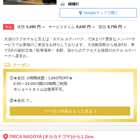
錦橋IC
Googleマップで開く
休憩
5,490 円 ～
サービスタイム
6,040 円 ～
宿泊
8,790 円 ～
料金
大須のラブホテルと言えば「ホテル ルナパーク」で決まり!! 豊富なメンバーサ
ービスでお客様のご来店をお待ちしております。 大須観音駅から徒歩5分、車
で3分の超好立地！駐車場有！ 名駅、栄からのアクセスも抜群のホテル ルナパ
ークへ是非お...
クーポン
①★全日 ３時間休憩：1,000円OFF★
6:00～24:00の間の3時間ご利用
※ショートタイムは使用不可。
②★全日 フ...
クーポン内容をもっと見る
ORCA NAGOYA (オルカナゴヤ)から1.1km