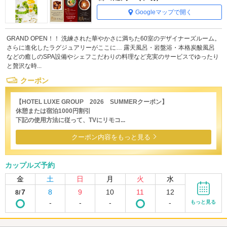
Googleマップで開く
GRAND OPEN！！ 洗練された華やかさに満ちた60室のデザイナーズルーム。
さらに進化したラグジュアリーがここに… 露天風呂・岩盤浴・本格炭酸風呂
などの癒しのSPA設備やシェフこだわりの料理など充実のサービスでゆったり
と贅沢な時...
クーポン
【HOTEL LUXE GROUP 2026 SUMMERクーポン】
休憩または宿泊1000円割引
下記の使用方法に従って、TVにリモコ...
クーポン内容をもっと見る
カップルズ予約
金
土
日
月
火
水
7
8
9
10
11
12
8/
-
-
-
-
もっと見る