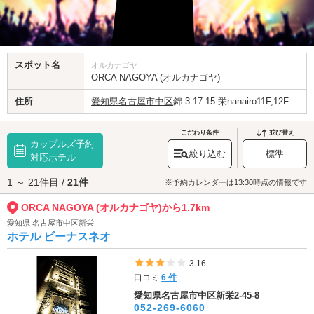
スポット名
オルカナゴヤ
ORCA NAGOYA (オルカナゴヤ)
住所
愛知県
名古屋市中区
錦 3-17-15 栄nanairo11F,12F
こだわり条件
並び替え
カップルズ予約
絞り込む
標準
対応ホテル
1 ～ 21件目 /
21件
※予約カレンダーは13:30時点の情報です
ORCA NAGOYA (オルカナゴヤ)から1.7km
愛知県 名古屋市中区新栄
ホテル ビーナスネオ
5つ星のうち3
3.16
口コミ
6 件
愛知県名古屋市中区新栄2-45-8
052-269-6060