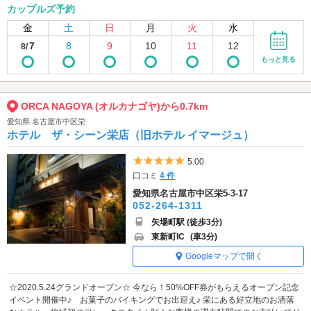
カップルズ予約
金
土
日
月
火
水
7
8
9
10
11
12
8/
もっと見る
ORCA NAGOYA (オルカナゴヤ)から0.7km
愛知県 名古屋市中区栄
ホテル ザ・シーン栄店（旧ホテル イマージュ）
5つ星のうち5
5.00
口コミ
4 件
愛知県名古屋市中区栄5-3-17
052-264-1311
矢場町駅 (徒歩3分)
東新町IC
(車3分)
Googleマップで開く
☆2020.5.24グランドオープン☆ 今なら！50%OFF券がもらえるオープン記念
イベント開催中♪ お菓子のバイキングでお出迎え♪ 栄にある好立地のお洒落