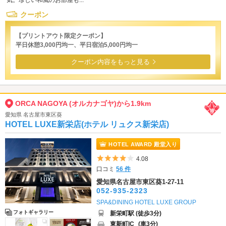
気。珍しい和風のお部屋も...
クーポン
【プリントアウト限定クーポン】
平日休憩3,000円均一、平日宿泊5,000円均一
クーポン内容をもっと見る
ORCA NAGOYA (オルカナゴヤ)から1.9km
愛知県 名古屋市東区葵
HOTEL LUXE新栄店(ホテル リュクス新栄店)
HOTEL AWARD 殿堂入り
5つ星のうち4
4.08
口コミ
56 件
愛知県名古屋市東区葵1-27-11
052-935-2323
SPA&DINING HOTEL LUXE GROUP
フォトギャラリー
新栄町駅 (徒歩3分)
東新町IC
(車3分)