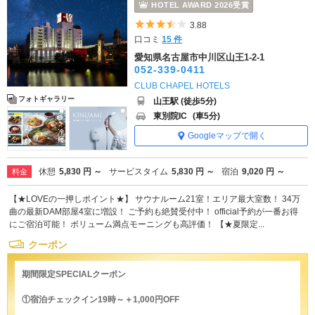
HOTEL AWARD 2026受賞
5つ星のうち3.5
3.88
口コミ
15 件
愛知県名古屋市中川区山王1-2-1
052-339-0411
CLUB CHAPEL HOTELS
フォトギャラリー
山王駅 (徒歩5分)
東別院IC
(車5分)
Googleマップで開く
休憩
5,830 円 ～
サービスタイム
5,830 円 ～
宿泊
9,020 円 ～
料金
【★LOVEの一押しポイント★】 サウナルーム21室！エリア最大室数！ 34万
曲の最新DAM部屋4室に増設！ ご予約も絶賛受付中！ official予約が一番お得
にご宿泊可能！ ボリューム満点モーニングも高評価！ 【★夏限定...
クーポン
期間限定SPECIALクーポン
①宿泊チェックイン19時～＋1,000円OFF