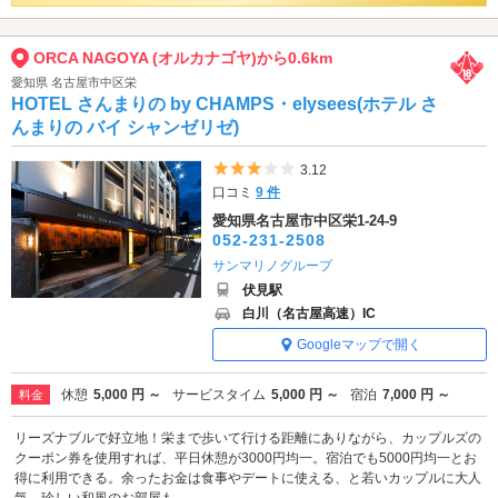
ORCA NAGOYA (オルカナゴヤ)から0.6km
愛知県 名古屋市中区栄
HOTEL さんまりの by CHAMPS・elysees(ホテル さ
んまりの バイ シャンゼリゼ)
5つ星のうち3
3.12
口コミ
9 件
愛知県名古屋市中区栄1-24-9
052-231-2508
サンマリノグループ
伏見駅
白川（名古屋高速）IC
Googleマップで開く
休憩
5,000 円 ～
サービスタイム
5,000 円 ～
宿泊
7,000 円 ～
料金
リーズナブルで好立地！栄まで歩いて行ける距離にありながら、カップルズの
クーポン券を使用すれば、平日休憩が3000円均一。宿泊でも5000円均一とお
得に利用できる。余ったお金は食事やデートに使える、と若いカップルに大人