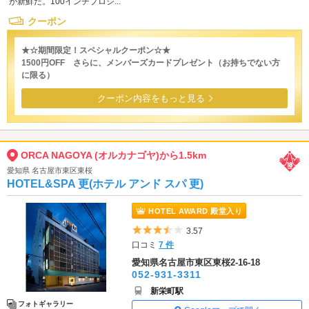
が新鮮だ。100インチプロジ...
クーポン
★☆期間限定！スペシャルクーポン☆★
1500円OFF さらに、メンバーズカードプレゼント（お持ちでない方
に限る）
クーポン内容をもっと見る
ORCA NAGOYA (オルカナゴヤ)から1.5km
愛知県 名古屋市東区東桜
HOTEL&SPA 更(ホテル アンド スパ 更)
HOTEL AWARD 殿堂入り
5つ星のうち3.5
3.57
口コミ
7 件
愛知県名古屋市東区東桜2-16-18
052-931-3311
新栄町駅
フォトギャラリー