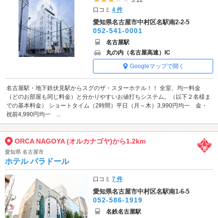
口コミ
4 件
愛知県名古屋市中村区名駅南2-2-5
052-541-0001
名古屋駅
丸の内（名古屋高速）IC
Googleマップで開く
名古屋駅・地下鉄伏見駅からスグのザ・スターホテル！！ 全室、均一料金
（どのお部屋も同じ料金）と分かりやすいお値打ちシステム。（以下２名様ま
での基本料金） ショートタイム（2時間）平日（月～木）3,990円均一 金・
祝前4,990円均一 ...
ORCA NAGOYA (オルカナゴヤ)から1.2km
愛知県 名古屋市
ホテル パラドール
口コミ
7 件
愛知県名古屋市中村区名駅南1-6-5
052-586-1919
名鉄名古屋駅