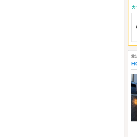
カ
愛
H