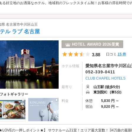
ある好立地のお洒落なホテル。地域初のフレックスタイム制！お客様の滞在時間で
知県 名古屋市中川区山王
テル ラブ 名古屋
HOTEL AWARD 2026受賞
5つ星のうち3.5
3.88
口コミ
15 件
愛知県名古屋市中川区山王1
ホテル情報
052-339-0411
CLUB CHAPEL HOTELS
最寄り
山王駅 (徒歩5分)
東別院IC
(車5分)
フォトギャラリー
料金
休憩
5,830 円 ～
宿泊
9,020 円 ～
★LOVEの一押しポイント★】 サウナルーム21室！エリア最大室数！ 34万曲の最新D