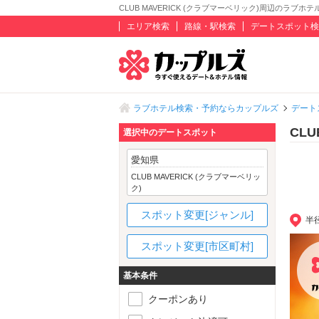
CLUB MAVERICK (クラブマーベリック)周辺のラブホテ
エリア検索
路線・駅検索
デートスポット検
ラブホテル検索・予約ならカップルズ
デート
CL
選択中のデートスポット
愛知県
CLUB MAVERICK (クラブマーベリッ
ク)
スポット変更[ジャンル]
半
スポット変更[市区町村]
基本条件
クーポンあり