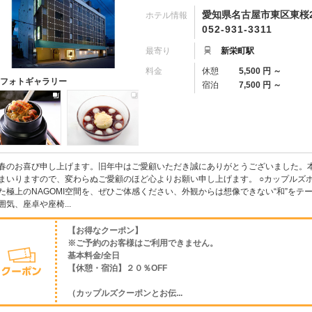
愛知県名古屋市東区東桜2-
ホテル情報
052-931-3311
最寄り
新栄町駅
料金
休憩
5,500 円 ～
フォトギャラリー
宿泊
7,500 円 ～
春のお喜び申し上げます。旧年中はご愛顧いただき誠にありがとうございました。本
まいりますので、変わらぬご愛顧のほど心よりお願い申し上げます。 ○カップルズホテル
た極上のNAGOMI空間を、ぜひご体感ください、外観からは想像できない“和”を
囲気、座卓や座椅...
【お得なクーポン】
※ご予約のお客様はご利用できません。
基本料金/全日
【休憩・宿泊】２０％OFF
（カップルズクーポンとお伝...