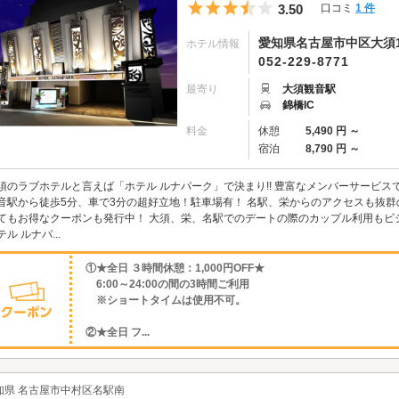
5つ星のうち3.5
3.50
口コミ
1 件
愛知県名古屋市中区大須1-
ホテル情報
052-229-8771
最寄り
大須観音駅
錦橋IC
料金
休憩
5,490 円 ～
宿泊
8,790 円 ～
須のラブホテルと言えば「ホテル ルナパーク」で決まり!! 豊富なメンバーサービス
音駅から徒歩5分、車で3分の超好立地！駐車場有！ 名駅、栄からのアクセスも抜群
てもお得なクーポンも発行中！ 大須、栄、名駅でのデートの際のカップル利用もビ
テル ルナパ...
①★全日 ３時間休憩：1,000円OFF★
6:00～24:00の間の3時間ご利用
※ショートタイムは使用不可。
②★全日 フ...
知県 名古屋市中村区名駅南