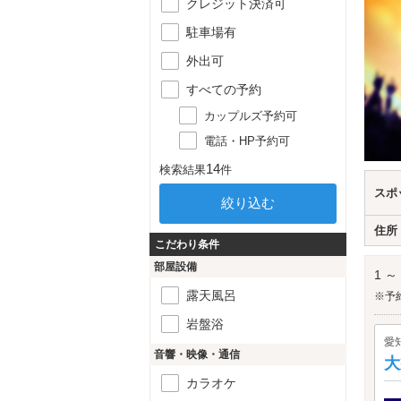
クレジット決済可
駐車場有
外出可
すべての予約
カップルズ予約可
電話・HP予約可
14
検索結果
件
スポ
住所
こだわり条件
部屋設備
1 ～
露天風呂
※予
岩盤浴
愛
音響・映像・通信
大
カラオケ