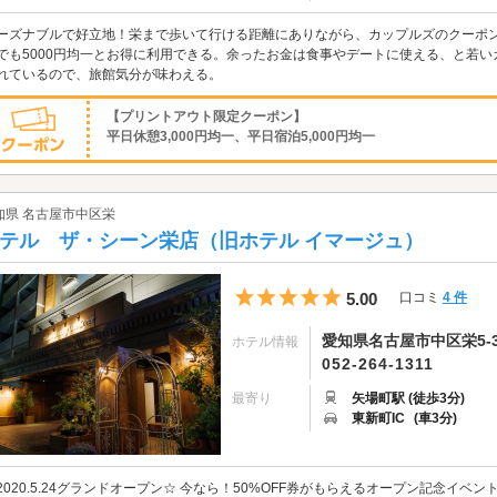
ーズナブルで好立地！栄まで歩いて行ける距離にありながら、カップルズのクーポン
でも5000円均一とお得に利用できる。余ったお金は食事やデートに使える、と若
れているので、旅館気分が味わえる。
【プリントアウト限定クーポン】
平日休憩3,000円均一、平日宿泊5,000円均一
知県 名古屋市中区栄
テル ザ・シーン栄店（旧ホテル イマージュ）
5つ星のうち5
5.00
口コミ
4 件
愛知県名古屋市中区栄5-3
ホテル情報
052-264-1311
最寄り
矢場町駅 (徒歩3分)
東新町IC
(車3分)
2020.5.24グランドオープン☆ 今なら！50%OFF券がもらえるオープン記念イベ