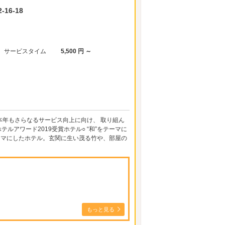
16-18
サービスタイム
5,500 円 ～
年もさらなるサービス向上に向け、 取り組ん
アワード2019受賞ホテル○ “和”をテーマに
テーマにしたホテル。玄関に生い茂る竹や、部屋の
もっと見る