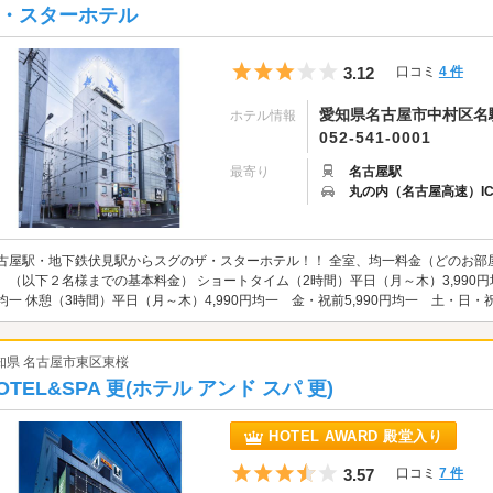
・スターホテル
5つ星のうち3
3.12
口コミ
4 件
愛知県名古屋市中村区名駅南
ホテル情報
052-541-0001
最寄り
名古屋駅
丸の内（名古屋高速）I
古屋駅・地下鉄伏見駅からスグのザ・スターホテル！！ 全室、均一料金（どのお部
。（以下２名様までの基本料金） ショートタイム（2時間）平日（月～木）3,990円均一
均一 休憩（3時間）平日（月～木）4,990円均一 金・祝前5,990円均一 土・日・祝6
知県 名古屋市東区東桜
OTEL&SPA 更(ホテル アンド スパ 更)
HOTEL AWARD 殿堂入り
5つ星のうち3.5
3.57
口コミ
7 件