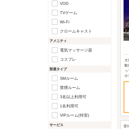
VOD
TVゲーム
Wi-Fi
クロームキャスト
アメニティ
電気マッサージ器
コスプレ
大
観
部屋タイプ
っ
ホ
SMルーム
禁煙ルーム
3名以上利用可
1名利用可
VIPルーム(特室)
サービス
愛