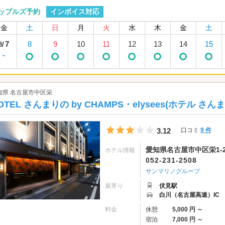
インボイス対応
ップルズ予約
金
土
日
月
火
水
木
金
土
7
8
9
10
11
12
13
14
15
8/
-
知県 名古屋市中区栄
OTEL さんまりの by CHAMPS・elysees(ホテル さ
5つ星のうち3
3.12
口コミ
9 件
愛知県名古屋市中区栄1-2
ホテル情報
052-231-2508
サンマリノグループ
最寄り
伏見駅
白川（名古屋高速）IC
料金
休憩
5,000 円 ～
宿泊
7,000 円 ～