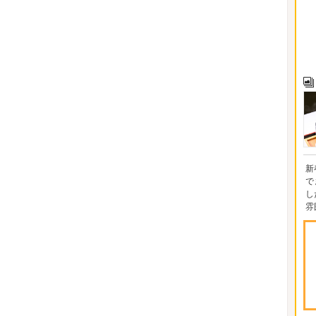
新
で
し
雰