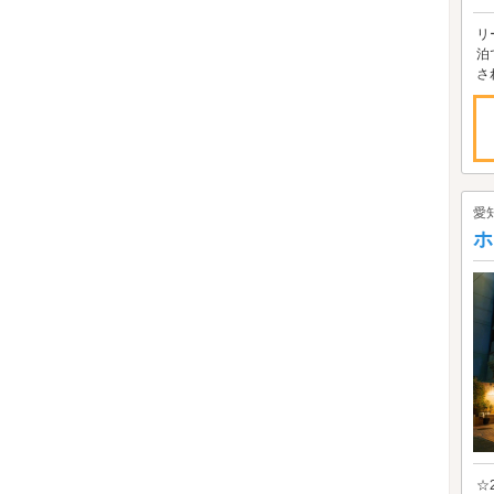
リ
泊
さ
愛
ホ
☆