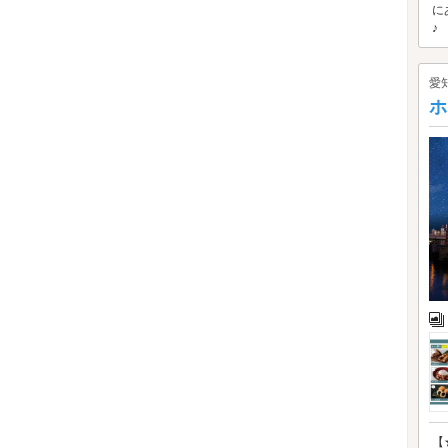
に
♪
愛
ホ
【