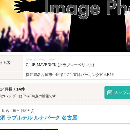
クラブマーベリック
ット名
CLUB MAVERICK (クラブマーベリック)
愛知県
名古屋市中区
栄2-7-1 東洋パーキングビルB1F
 14件目 /
14件
カップ
約カレンダーは05:40時点の情報です
知県 名古屋市中区大須
須 ラブホテル ルナパーク 名古屋