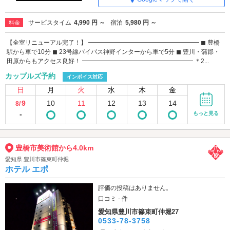
サービスタイム
4,990 円 ～
宿泊
5,980 円 ～
料金
【全室リニューアル完了！】 ━━━━━━━━━━━━━━━━━━ ◼︎ 豊橋
駅から車で10分 ◼︎ 23号線バイパス神野インターから車で5分 ◼︎ 豊川・蒲郡・
田原からもアクセス良好！ ━━━━━━━━━━━━━━━━━━ ＊2...
カップルズ予約
インボイス対応
日
月
火
水
木
金
9
10
11
12
13
14
8/
-
もっと見る
豊橋市美術館から4.0km
愛知県 豊川市篠束町仲堀
ホテル エポ
評価の投稿はありません。
口コミ - 件
愛知県豊川市篠束町仲堀27
0533-78-3758