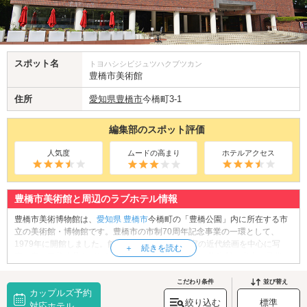
スポット名
トヨハシシビジュツハクブツカン
豊橋市美術館
住所
愛知県
豊橋市
今橋町3-1
編集部のスポット評価
人気度
ムードの高まり
ホテルアクセス
豊橋市美術館と周辺のラブホテル情報
豊橋市美術博物館は、
愛知県
豊橋市
今橋町の「豊橋公園」内に所在する市
立の美術館・博物館です。豊橋市の市制70周年記念事業の一環として、
1979年に開館しました。館内では、郷土出身作家の近代絵画を中心に写
真、書、工芸作品など約1,000点の美術品や、歴史、陶磁器、考古、民俗の
各資料を収蔵・展示しています。美術作品を鑑賞したり、資料を見学した
後は、館内のミュージアムカフェで優雅にランチやカフェを楽しみません
こだわり条件
並び替え
カップルズ予約
か？お気に入りの作品についてお話ししながら、充実したひと時をお過ご
絞り込む
標準
しください。
対応ホテル