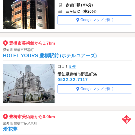
赤岩口駅 (車6分)
三ヶ日IC
(車20分)
Googleマップで開く
豊橋市美術館から1.7km
愛知県 豊橋市野黒町
HOTEL YOURS 豊橋駅前 (ホテルユアーズ)
口コミ
5 件
愛知県豊橋市野黒町56
0532-32-7117
Googleマップで開く
豊橋市美術館から6.0km
愛知県 豊橋市多米東町
愛花夢