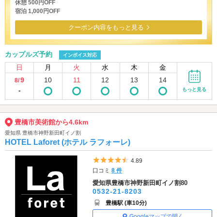
休憩 500円OFF
宿泊 1,000円OFF
クーポン内容をもっと見る
カップルズ予約
インボイス対応
日
月
火
水
木
金
9
10
11
12
13
14
8/
-
もっと見る
豊橋市美術館から4.6km
愛知県 豊橋市神野新田町イノ割
HOTEL Laforet (ホテル ラフォーレ)
5つ星のうち4.5
4.89
口コミ
8 件
愛知県豊橋市神野新田町イノ割80
0532-21-8203
豊橋駅 (車10分)
Googleマップで開く