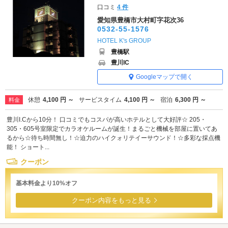
口コミ
4 件
愛知県豊橋市大村町字花次36
0532-55-1576
HOTEL K's GROUP
豊橋駅
豊川IC
Googleマップで開く
休憩
4,100 円 ～
サービスタイム
4,100 円 ～
宿泊
6,300 円 ～
料金
豊川I.Cから10分！ 口コミでもコスパが高いホテルとして大好評☆ 205・
305・605号室限定でカラオケルームが誕生！まるごと機械を部屋に置いてあ
るから☆待ち時間無し！☆迫力のハイクォリテイーサウンド！☆多彩な採点機
能！ ショート...
クーポン
基本料金より10%オフ
クーポン内容をもっと見る