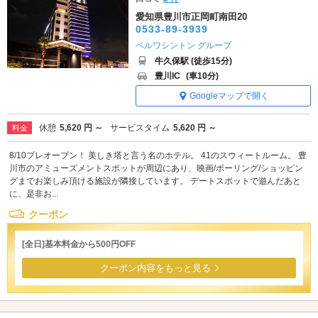
愛知県豊川市正岡町南田20
0533-89-3939
ベルワシントン グループ
牛久保駅 (徒歩15分)
豊川IC
(車10分)
Googleマップで開く
休憩
5,620 円 ～
サービスタイム
5,620 円 ～
料金
8/10プレオープン！ 美しき塔と言う名のホテル。 41のスウィートルーム。 豊
川市のアミューズメントスポットが周辺にあり、映画/ボーリング/ショッピン
グまでお楽しみ頂ける施設が隣接しています。 デートスポットで遊んだあと
に、是非お...
クーポン
[全日]基本料金から500円OFF
クーポン内容をもっと見る