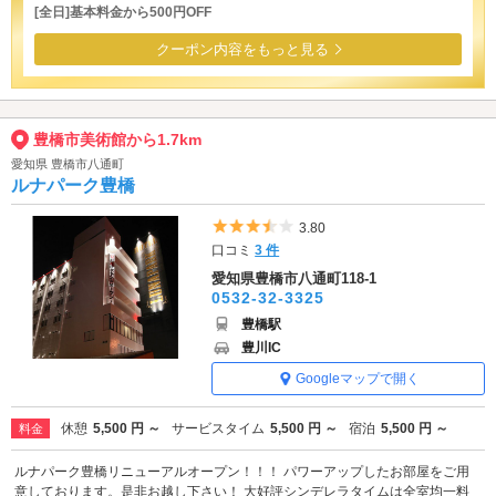
[全日]基本料金から500円OFF
クーポン内容をもっと見る
豊橋市美術館から1.7km
愛知県 豊橋市八通町
ルナパーク豊橋
5つ星のうち3.5
3.80
口コミ
3 件
愛知県豊橋市八通町118-1
0532-32-3325
豊橋駅
豊川IC
Googleマップで開く
休憩
5,500 円 ～
サービスタイム
5,500 円 ～
宿泊
5,500 円 ～
料金
ルナパーク豊橋リニューアルオープン！！！ パワーアップしたお部屋をご用
意しております。是非お越し下さい！ 大好評シンデレラタイムは全室均一料