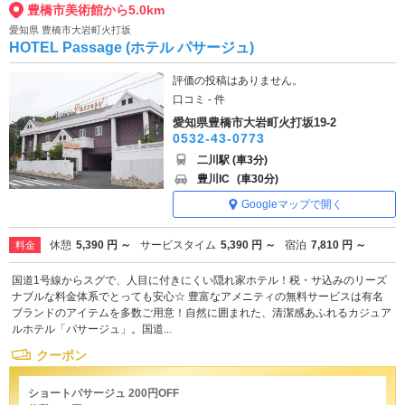
豊橋市美術館から5.0km
愛知県 豊橋市大岩町火打坂
HOTEL Passage (ホテル パサージュ)
評価の投稿はありません。
口コミ - 件
愛知県豊橋市大岩町火打坂19-2
0532-43-0773
二川駅 (車3分)
豊川IC
(車30分)
Googleマップで開く
休憩
5,390 円 ～
サービスタイム
5,390 円 ～
宿泊
7,810 円 ～
料金
国道1号線からスグで、人目に付きにくい隠れ家ホテル！税・サ込みのリーズ
ナブルな料金体系でとっても安心☆ 豊富なアメニティの無料サービスは有名
ブランドのアイテムを多数ご用意！自然に囲まれた、清潔感あふれるカジュア
ルホテル「パサージュ」。国道...
クーポン
ショートパサージュ 200円OFF