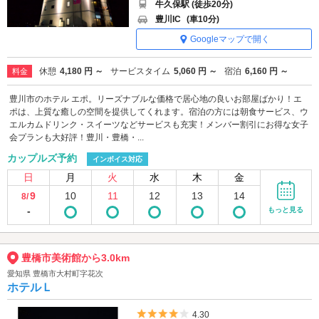
牛久保駅 (徒歩20分)
豊川IC
(車10分)
Googleマップで開く
休憩
4,180 円 ～
サービスタイム
5,060 円 ～
宿泊
6,160 円 ～
料金
豊川市のホテル エポ。リーズナブルな価格で居心地の良いお部屋ばかり！エ
ポは、上質な癒しの空間を提供してくれます。宿泊の方には朝食サービス、ウ
エルカムドリンク・スイーツなどサービスも充実！メンバー割引にお得な女子
会プランも大好評！豊川・豊橋・...
カップルズ予約
インボイス対応
日
月
火
水
木
金
9
10
11
12
13
14
8/
-
もっと見る
豊橋市美術館から3.0km
愛知県 豊橋市大村町字花次
ホテルＬ
5つ星のうち4
4.30