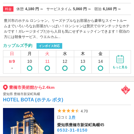
休憩
4,180 円 ～
サービスタイム
5,060 円 ～
宿泊
6,160 円 ～
料金
豊川市のホテル ロンシャン。リーズナブルなお部屋から豪華なスイートルー
ムまでいろいろなお部屋がいっぱい！ロンシャンは贅沢でロマンチックなホテ
ルです！ガレージタイプだから人目も気にせずチェックインできます！宿泊の
方には朝食サービス、ウエルカム...
カップルズ予約
インボイス対応
日
月
火
水
木
金
9
10
11
12
13
14
8/
-
もっと見る
豊橋市美術館から2.4km
愛知県 豊橋市新栄町鳥畷
HOTEL BOTA (ホテル ボタ)
5つ星のうち4.5
4.70
口コミ
3 件
愛知県豊橋市新栄町鳥畷45
0532-31-0150