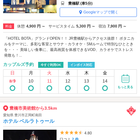
豊橋駅 (車5分)
Googleマップで開く
休憩
4,900 円 ～
サービスタイム
5,300 円 ～
宿泊
7,900 円 ～
料金
「HOTEL BOTA」グランドOPEN！！ JR豊橋駅からアクセス抜群！ ボタニカ
ルをテーマに、多彩な客室とサウナ・カラオケ・SMルームで特別なひととき
を・・・ 美味しい食事に、最高画質を体感できるVOD、カラオケでストレス
発散も！...
カップルズ予約
今すぐ利用OK
インボイス対応
日
月
火
水
木
金
9
10
11
12
13
14
8/
もっと見る
豊橋市美術館から3.5km
愛知県 豊川市正岡町南田
ホテル ベルラトゥール
5つ星のうち4.5
4.80
口コミ
2 件