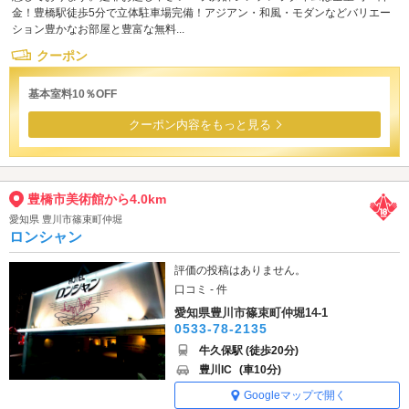
金！豊橋駅徒歩5分で立体駐車場完備！アジアン・和風・モダンなどバリエー
ション豊かなお部屋と豊富な無料...
クーポン
基本室料10％OFF
クーポン内容をもっと見る
豊橋市美術館から4.0km
愛知県 豊川市篠束町仲堀
ロンシャン
評価の投稿はありません。
口コミ - 件
愛知県豊川市篠束町仲堀14-1
0533-78-2135
牛久保駅 (徒歩20分)
豊川IC
(車10分)
Googleマップで開く