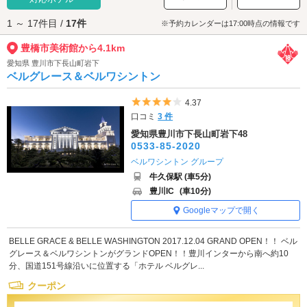
豊橋市美術館へは、
豊橋市街エリアのラブホテル
からもアクセスが便利で
1 ～ 17件目 /
17件
す。
※予約カレンダーは17:00時点の情報です
豊橋市美術館から4.1km
愛知県 豊川市下長山町岩下
ベルグレース＆ベルワシントン
5つ星のうち4
4.37
口コミ
3 件
愛知県豊川市下長山町岩下48
0533-85-2020
ベルワシントン グループ
牛久保駅 (車5分)
豊川IC
(車10分)
Googleマップで開く
BELLE GRACE & BELLE WASHINGTON 2017.12.04 GRAND OPEN！！ ベル
グレース＆ベルワシントンがグランドOPEN！！豊川インターから南へ約10
分、国道151号線沿いに位置する「ホテル ベルグレ...
クーポン