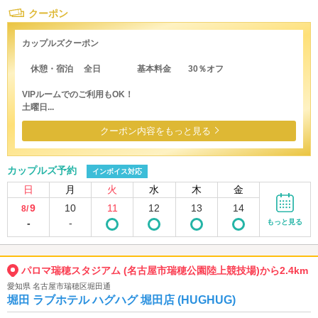
クーポン
カップルズクーポン
休憩・宿泊 全日 基本料金 30％オフ
VIPルームでのご利用もOK！
土曜日...
クーポン内容をもっと見る
カップルズ予約
インボイス対応
日
月
火
水
木
金
9
10
11
12
13
14
8/
-
-
もっと見る
パロマ瑞穂スタジアム (名古屋市瑞穂公園陸上競技場)から2.4km
愛知県 名古屋市瑞穂区堀田通
堀田 ラブホテル ハグハグ 堀田店 (HUGHUG)