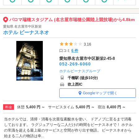
パロマ瑞穂スタジアム (名古屋市瑞穂公園陸上競技場)から4.8km
愛知県 名古屋市中区新栄
ホテル ビーナスネオ
5つ星のうち3
3.16
口コミ
6 件
愛知県名古屋市中区新栄2-45-8
052-269-6060
ホテルビーナスグループ
千種駅 (徒歩10分)
吹上西IC
Googleマップで開く
休憩
5,400 円 ～
サービスタイム
5,400 円 ～
宿泊
8,400 円 ～
料金
当ホテルでは、清掃・消毒を次亜塩素酸水を使い、 ドアノブに至るまで消毒
しております。 ラグジュアリーな二人だけの時間をビーナスネオで！ ホテル
の常識を超える最上級のサービスと空間が作り出す物語。 ビーナスネオから
始まる二人の物語は幸...