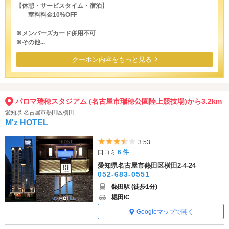
【休憩・サービスタイム・宿泊】
室料料金10%OFF
※メンバーズカード併用不可
※その他...
クーポン内容をもっと見る
パロマ瑞穂スタジアム (名古屋市瑞穂公園陸上競技場)から3.2km
愛知県 名古屋市熱田区横田
M'z HOTEL
5つ星のうち3.5
3.53
口コミ
6 件
愛知県名古屋市熱田区横田2-4-24
052-683-0551
熱田駅 (徒歩1分)
堀田IC
Googleマップで開く