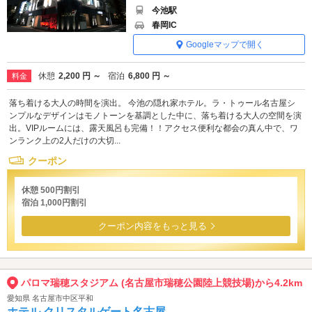
今池駅
春岡IC
Googleマップで開く
休憩
2,200 円 ～
宿泊
6,800 円 ～
料金
落ち着ける大人の時間を演出。 今池の隠れ家ホテル。ラ・トゥール名古屋シ
ンプルなデザインはモノトーンを基調とした中に、落ち着ける大人の空間を演
出。VIPルームには、露天風呂も完備！！アクセス便利な都会の真ん中で、ワ
ンランク上の2人だけの大切...
クーポン
休憩 500円割引
宿泊 1,000円割引
クーポン内容をもっと見る
パロマ瑞穂スタジアム (名古屋市瑞穂公園陸上競技場)から4.2km
愛知県 名古屋市中区平和
ホテル クリスタルゲート名古屋