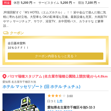
休憩
5,200 円 ～
サービスタイム
5,200 円 ～
宿泊
7,100 円 ～
料金
JR堀田駅すぐ「M'z HOTEL（エムズホテル）」！！ 栄や金山で遊んだ後に気
軽に寄れる好立地。大型車も OKの駐車場も完備。最新設備も充実。大画面TV
やマッ サージチェア、サウナ、浴室TV、水中照明バス、カラオケな ど豪華
設...
クーポン
全日基本室料
10％ＯＦＦ！！
クーポン内容をもっと見る
パロマ瑞穂スタジアム (名古屋市瑞穂公園陸上競技場)から4.8km
愛知県 名古屋市千種区今池
ホテル マッセリゾート (旧 ホテル チュチュ)
5つ星のうち3.5
3.60
口コミ
1 件
愛知県名古屋市千種区今池5-32-3