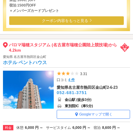
宿泊 1500円OFF
＋メンバーズカードプレゼント
クーポン内容をもっと見る
パロマ瑞穂スタジアム (名古屋市瑞穂公園陸上競技場)から
4.2km
愛知県 名古屋市熱田区金山町
ホテル ペントハウス
5つ星のうち3
3.31
口コミ
4 件
愛知県名古屋市熱田区金山町2-6-23
052-681-3751
金山駅 (徒歩3分)
東別院IC
(車5分)
Googleマップで開く
休憩
6,000 円 ～
サービスタイム
6,000 円 ～
宿泊
8,600 円 ～
料金