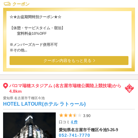
クーポン
☆★お盆期間特別クーポン★☆
【休憩・サービスタイム・宿泊】
室料料金10%OFF
※メンバーズカード併用不可
※その他...
クーポン内容をもっと見る
パロマ瑞穂スタジアム (名古屋市瑞穂公園陸上競技場)から
4.8km
愛知県 名古屋市千種区今池
HOTEL LATOUR(ホテル ラトゥール)
5つ星のうち3.5
3.90
口コミ
4 件
愛知県名古屋市千種区今池5-26-9
052-741-7770