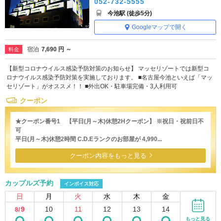
052-732-5555
今池駅 (徒歩5分)
Googleマップで開く
宿泊
7,690 円 ～
料金
【新型コロナウイルス感染予防対策のお知らせ】 マッセリゾートでは新型コ
ロナウイルス感染予防対策を実施しております。 ■名古屋今池といえば「マッ
セリゾート」がオススメ！！ ■外出OK・駐車場完備・3人利用可
クーポン
★クーポン番号1 【平日(月～木)休憩2Hクーポン】 ※祝日・祝前日不
可
平日(月～木)休憩2時間 C.D.Eランクのお部屋が 4,990...
クーポン内容をもっと見る
カップルズ予約
インボイス対応
日
月
火
水
木
金
9
10
11
12
13
14
8/
もっと見る