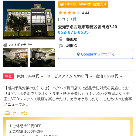
HOTEL AWARD 殿堂入り
5つ星のうち4
4.44
口コミ
3 件
愛知県名古屋市瑞穂区堀田通3-10
052-871-8585
熱田駅
フォトギャラリー
堀田IC
Googleマップで開く
休憩
3,490 円 ～
サービスタイム
5,990 円 ～
宿泊
6,990 円 ～
料金
【感染予防対策のお知らせ】 ハグハグ堀田店では感染予防対策を実施してお
ります。 ホテルでカラオケ・食事・映画を楽しもう！ ハグハグ堀田店なら全
室にVODシステムで映画を楽しめたり、カラオケ歌ったり、こだわりのお食事
メニューでお...
クーポン
1.ご休憩 500円OFF
2.ご宿泊 1000円OFF