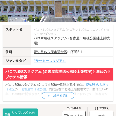
スポット名
パロマミズホスタジアム (ナゴヤシミズホコウエンリクジョ
ウキョウギジョウ)
パロマ瑞穂スタジアム (名古屋市瑞穂公園陸上競技
場)
住所
愛知県
名古屋市瑞穂区
山下通5-1
ジャンルタグ
#サッカースタジアム
パロマ瑞穂スタジアム (名古屋市瑞穂公園陸上競技場)と周辺のラ
ブホテル情報
パロマ瑞穂スタジアム (名古屋市瑞穂公園陸上競技場)は、
愛知県
名古屋市
瑞穂区
の「
名古屋市瑞穂公園
」内に所在する陸上競技場です。開場は1941
年。1950年に開催された第5回国民体育大会の開催に合わせて、観客席が
設けられました。これまでに「名古屋国際女子マラソン」「名古屋ハーフ
マラソン」の他、Jリーグ・名古屋グランパスのホームゲームや、全国高等
学校サッカー選手権大会の愛知県会場として使用されています。2026年ア
こだわり条件
並び替え
カップルズ予約
ジア競技大会ではメインスタジアムとして使用されることが想定されてお