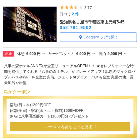
5つ星のうち3.5
3.77
口コミ
2 件
愛知県名古屋市千種区東山元町5-45
052-781-9502
Googleマップで開く
休憩
6,900 円 ～
サービスタイム
6,900 円 ～
宿泊
9,900 円 ～
料金
八事の森ホテルANNEXが全室リニューアルOPEN！！ ★セレブリティーな時
間を提供してくれる『八事の森ホテル』がグレードアップ！話題のマイクロバ
ブルバスやWi-Fiを全室に完備。ジェットorブロアーバスも全室 完備の他、露
天風呂や岩盤...
クーポン
宿泊(日～木)1200円OFF
休憩(全日)・宿泊(金・土・祝前)1000円OFF
さらに八事倶楽部カード(1000円分)プレゼント
クーポン内容をもっと見る