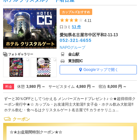
カップルズおすすめ
5つ星のうち4
4.11
口コミ
53 件
愛知県名古屋市中区平和2-11-13
052-321-6655
NAPOグループ
金山駅
フォトギャラリー
東別院IC
Googleマップで開く
休憩
3,980 円 ～
サービスタイム
4,980 円 ～
宿泊
8,000 円 ～
料金
ずーと30％OFFとしてつかえる メンバーズカードプレゼント♪ ☆★超得得得ク
ーポン発行中★☆ カップル・お友達同士大歓迎‼ 女子会・ホテル飲み大歓迎‼
ホテル飲む・食べるはクリスタルゲート名古屋で‼ カラオケリニュ...
クーポン
☆★お盆期間特別クーポン★☆