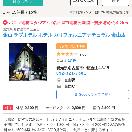
絞り込む
標準
り、これに向けた改築工事が行われています。リニューアル後のスタジア
対応ホテル
ムで観戦デートなんていかがですか？
1 ～ 15件目 /
15件
パロマ瑞穂スタジアム (名古屋市瑞穂公園陸上競技場)へは、
金山エリアの
※予約カレンダーは07:40時点の情報です
ラブホテル
からもアクセスが便利です。
パロマ瑞穂スタジアム (名古屋市瑞穂公園陸上競技場)から4.2km
愛知県 名古屋市中区金山
金山 ラブホテル ホテル カリフォルニアナチュラル 金山店
カップルズおすすめ
5つ星のうち3.5
3.69
口コミ
17 件
愛知県名古屋市中区金山4-3-15
052-321-7581
金山駅
高辻IC
Googleマップで開く
休憩
2,800 円 ～
サービスタイム
2,800 円 ～
宿泊
3,800 円 ～
料金
【感染予防対策のお知らせ】 カリフォルニアナチュラルでは感染予防対策を
実施しております。 休憩2,800～4,800円、宿泊3,800～6,200円(税込)の超低
料金！ 1600本以上の映画・VOD見放題、ご利用ごとに貯まるポイン...