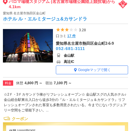
パロマ瑞穂スタジアム (名古屋市瑞穂公園陸上競技場)から
4.1km
愛知県 名古屋市熱田区金山町
ホテル ル・エルミタージュ&カサンドラ
5つ星のうち3
3.28
口コミ
17 件
愛知県名古屋市熱田区金山町2-6-9
052-681-3111
金山駅
高辻IC
Googleマップで開く
休憩
4,800 円 ～
宿泊
7,100 円 ～
料金
☆2Ｆ・3Ｆカサンドラ棟がリフレッシュオープン☆ 金山駅スグの人気ホテル♪
金山総合駅東出入口から徒歩3分の『ル・エルミタージュ＆カサンドラ』リフ
レッシュオープンされた客室も多数用意されたいる。今までにないラグジュア
リー空間をご堪能下さい。...
クーポン
休憩 1000円OFF