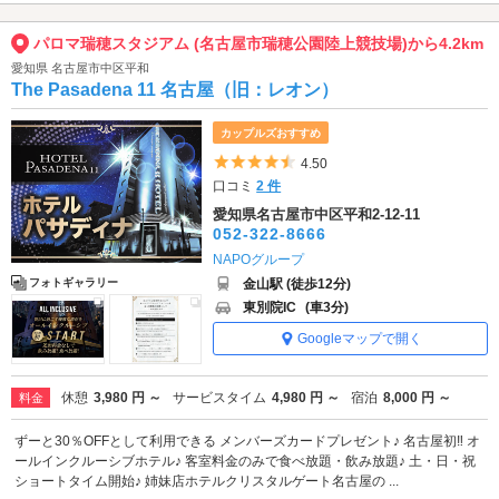
パロマ瑞穂スタジアム (名古屋市瑞穂公園陸上競技場)から4.2km
愛知県 名古屋市中区平和
The Pasadena 11 名古屋（旧：レオン）
カップルズおすすめ
5つ星のうち4.5
4.50
口コミ
2 件
愛知県名古屋市中区平和2-12-11
052-322-8666
NAPOグループ
金山駅 (徒歩12分)
フォトギャラリー
東別院IC
(車3分)
Googleマップで開く
休憩
3,980 円 ～
サービスタイム
4,980 円 ～
宿泊
8,000 円 ～
料金
ずーと30％OFFとして利用できる メンバーズカードプレゼント♪ 名古屋初‼ オ
ールインクルーシブホテル♪ 客室料金のみで食べ放題・飲み放題♪ 土・日・祝
ショートタイム開始♪ 姉妹店ホテルクリスタルゲート名古屋の ...