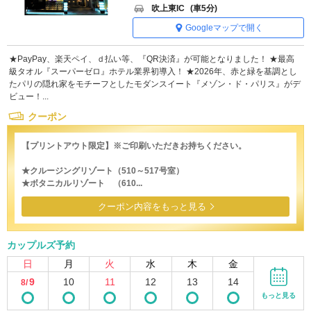
吹上東IC
(車5分)
Googleマップで開く
★PayPay、楽天ペイ、ｄ払い等、『QR決済』が可能となりました！ ★最高
級タオル『スーパーゼロ』ホテル業界初導入！ ★2026年、赤と緑を基調とし
たパリの隠れ家をモチーフとしたモダンスイート『メゾン・ド・パリス』がデ
ビュー！...
クーポン
【プリントアウト限定】※ご印刷いただきお持ちください。
★クルージングリゾート（510～517号室）
★ボタニカルリゾート （610...
クーポン内容をもっと見る
カップルズ予約
日
月
火
水
木
金
9
10
11
12
13
14
8/
もっと見る