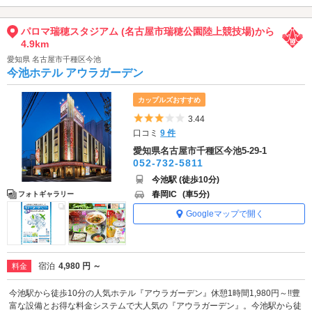
パロマ瑞穂スタジアム (名古屋市瑞穂公園陸上競技場)から
4.9km
愛知県 名古屋市千種区今池
今池ホテル アウラガーデン
カップルズおすすめ
5つ星のうち3
3.44
口コミ
9 件
愛知県名古屋市千種区今池5-29-1
052-732-5811
今池駅 (徒歩10分)
春岡IC
(車5分)
フォトギャラリー
Googleマップで開く
宿泊
4,980 円 ～
料金
今池駅から徒歩10分の人気ホテル『アウラガーデン』休憩1時間1,980円～!!豊
富な設備とお得な料金システムで大人気の『アウラガーデン』。今池駅から徒