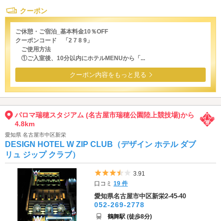
クーポン
ご休憩・ご宿泊_基本料金10％OFF
クーポンコード 「2 7 8 9」
ご使用方法
①ご入室後、10分以内にホテルMENUから「...
クーポン内容をもっと見る
パロマ瑞穂スタジアム (名古屋市瑞穂公園陸上競技場)から
4.8km
愛知県 名古屋市中区新栄
DESIGN HOTEL W ZIP CLUB（デザイン ホテル ダブ
リュ ジップ クラブ）
5つ星のうち3.5
3.91
口コミ
19 件
愛知県名古屋市中区新栄2-45-40
052-269-2778
鶴舞駅 (徒歩8分)