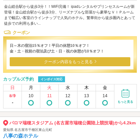
金山総合駅から徒歩3分！！WiFi完備！ ipadレンタルやプリンセスルームが新
登場！金山総合駅から徒歩3分、リーズナブルな部屋から豪華なＶＩＰルーム
まで幅広い客室のラインナップで人気のホテル。繁華街から徒歩圏内とあって
徒歩での利用も多い...
クーポン
日～木の宿泊15％オフ！平日の休憩10％オフ！
金・土・祝前の宿泊及び土・日・祝の休憩が10％オフ！
クーポン内容をもっと見る
カップルズ予約
インボイス対応
日
月
火
水
木
金
9
10
11
12
13
14
8/
-
もっと見る
パロマ瑞穂スタジアム (名古屋市瑞穂公園陸上競技場)から4.2km
愛知県 名古屋市千種区東山元町
八事の森ホテル