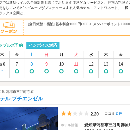
プでは新型ウイルス予防対策を講じております 本格的なサービスと、評判の料理メ
開をしているＫ′ｓグループがプロデュースする人気ホテル「アントワネット」。極
ラックス空間と、...
[全日休憩・宿泊] 基本料金1000円OFF ＋ メンバーポイント1000
インボイス対応
ップルズ予約
木
金
土
日
月
火
水
木
金
6
7
8
9
10
11
12
13
14
8/
-
知県 蒲郡市三谷町赤原
テル プチエンゼル
5つ星のうち2
2.20
口コミ
2 件
愛知県蒲郡市三谷町赤原
ホテル情報