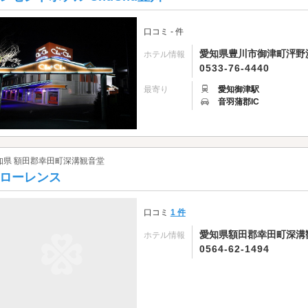
口コミ - 件
愛知県豊川市御津町泙野浜
ホテル情報
0533-76-4440
最寄り
愛知御津駅
音羽蒲郡IC
知県 額田郡幸田町深溝観音堂
ローレンス
口コミ
1 件
愛知県額田郡幸田町深溝観
ホテル情報
0564-62-1494