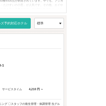
0種4500点が飼育されています。中でも、アシカ
る・たけすいの小窓」が人気です。その他、エイや
内の至る所に手書きのポップが貼られており、こち
ルズ予約対応ホテル
標準
-1
サービスタイム
4,210 円 ～
ング 〇スタッフの衛生管理・体調管理 当グル