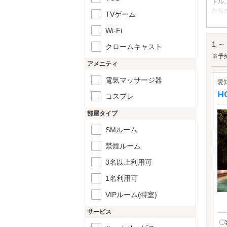
トル
たち
TVゲーム
サメ
らも
Wi-Fi
竹島
1 ～
クロームキャスト
※予
アメニティ
電気マッサージ器
愛
H
コスプレ
部屋タイプ
SMルーム
禁煙ルーム
3名以上利用可
1名利用可
VIPルーム(特室)
サービス
〇