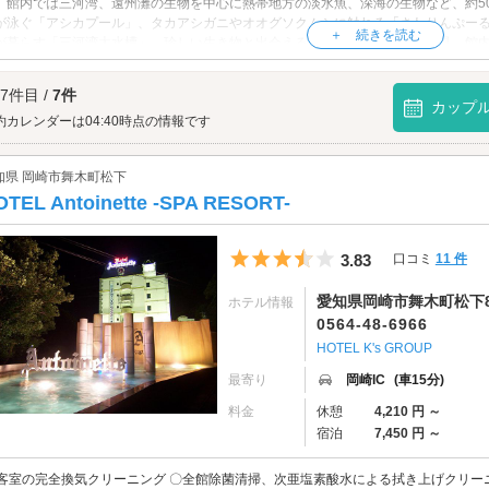
。館内では三河湾、遠州灘の生物を中心に熱帯地方の淡水魚、深海の生物など、約50
が泳ぐ「アシカプール」、タカアシガニやオオグソクムシに触れる「さわりんぷー
が暮らす「三河湾大水槽」、珍しい生き物と出会える「深海コーナー」も必見。館
話題です。ユニークな水族館へぜひお出かけください。
水族館へは、
蒲郡エリアのラブホテル
からもアクセスが便利です。
 7件目 /
7件
カップ
約カレンダーは04:40時点の情報です
知県 岡崎市舞木町松下
OTEL Antoinette -SPA RESORT-
5つ星のうち3.5
3.83
口コミ
11 件
愛知県岡崎市舞木町松下8
ホテル情報
0564-48-6966
HOTEL K's GROUP
最寄り
岡崎IC
(車15分)
料金
休憩
4,210 円 ～
宿泊
7,450 円 ～
客室の完全換気クリーニング 〇全館除菌清掃、次亜塩素酸水による拭き上げクリーニ