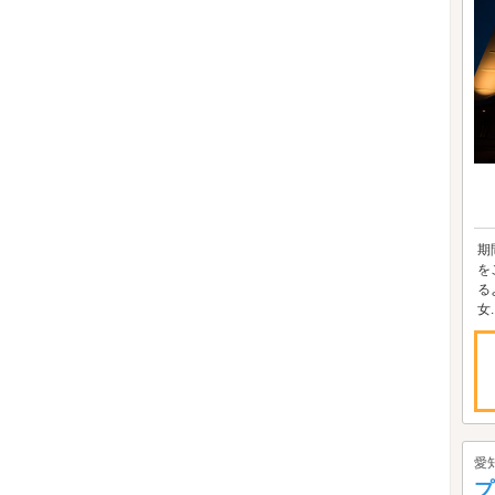
期
を
る
女..
愛
プ