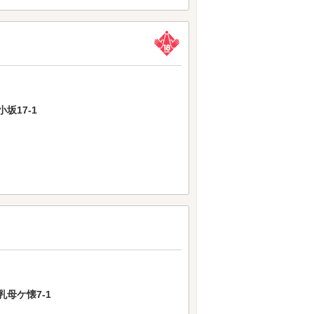
坂17-1
母ケ懐7-1