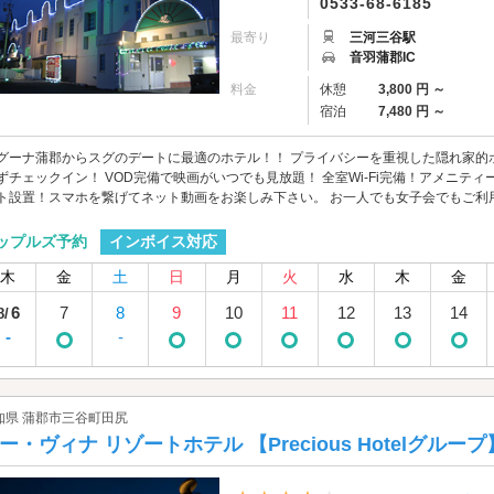
0533-68-6185
最寄り
三河三谷駅
音羽蒲郡IC
料金
休憩
3,800 円 ～
宿泊
7,480 円 ～
グーナ蒲郡からスグのデートに最適のホテル！！ プライバシーを重視した隠れ家的
ずチェックイン！ VOD完備で映画がいつでも見放題！ 全室Wi-Fi完備！アメニテ
ト設置！スマホを繋げてネット動画をお楽しみ下さい。 お一人でも女子会でもご利
インボイス対応
ップルズ予約
木
金
土
日
月
火
水
木
金
6
7
8
9
10
11
12
13
14
8/
-
-
知県 蒲郡市三谷町田尻
ー・ヴィナ リゾートホテル 【Precious Hotelグループ