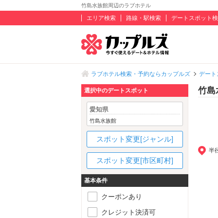
竹島水族館周辺のラブホテル
エリア検索
路線・駅検索
デートスポット検
ラブホテル検索・予約ならカップルズ
デート
竹島
選択中のデートスポット
愛知県
竹島水族館
スポット変更[ジャンル]
半
スポット変更[市区町村]
基本条件
クーポンあり
クレジット決済可