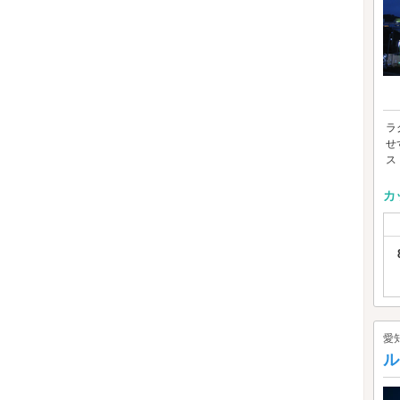
ラ
せ
ス
カ
愛
ル