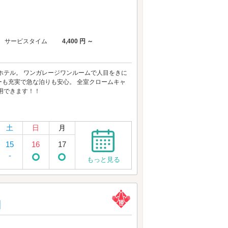
サービスタイム
4,400 円 ～
ホテル。 ワンガレージワンルームで人目をきに
ィーも充実で急な泊りも安心。 全室クロームキャ
用できます！！
土
日
月
15
16
17
-
もっと見る
】