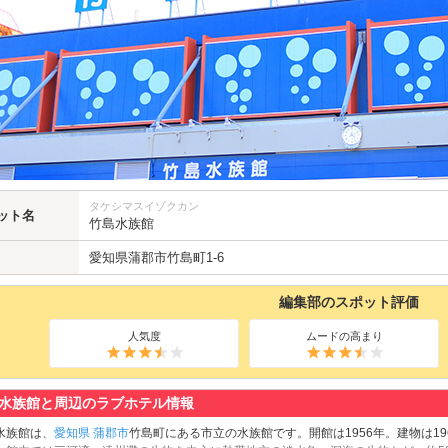
タケシマスイゾクカン
ット名
竹島水族館
愛知県
蒲郡市
竹島町1-6
編集部のスポット評価
人気度
ムードの高まり
水族館と周辺のラブホテル情報
水族館は、
愛知県
蒲郡市
竹島町にある市立の水族館です。開館は1956年。建物は19