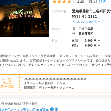
5つ星のうち4
4.40
口コミ
13 件
愛知県蒲郡市三谷町田尻5
ホテル情報
0533-65-2121
Precious Hotelグループ
最寄り
三河三谷駅
音羽蒲郡IC
料金
休憩
3,900 円 ～
宿泊
6,900 円 ～
間限定！ディナー無料メンバーズ特典満載！ 全12室シアタールーム設置完了！ 全
ご堪能いただけます。 全32室がオーシャンビューのゲストルームでは、波のせせら
ような美しい夕日を、絶好のロケーションでお楽しみいただけます。 オンライン予
.
□■□■□■□■□■□■□■□■□■□■□■□■□■□■□■□■□■□■
★スペシャル☆特別クーポン★
期間限定！ディナー無料やメンバー...
知県 豊川市御津町泙野浜新田
レゼントホテル ChuChu豊川