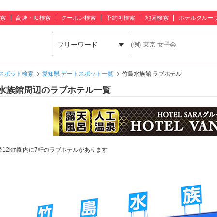
索
高速・IC検索
クーポン検索
予約可検索
地図検索
ホテルグルー
フリーワード
スポット検索
愛知県 デートスポット一覧
竹島水族館 ラブホテル
水族館周辺のラブホテル一覧
径12km圏内に7軒のラブホテルがあります