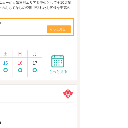
ニューが人気三河エリアを中心として全10店舗
上のおもてなしの空間で訪れたお客様を至高の
P
もっと見る
土
日
月
15
16
17
もっと見る
9