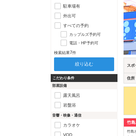
駐車場有
外出可
すべての予約
カップルズ予約可
電話・HP予約可
7
検索結果
件
スポ
こだわり条件
住所
部屋設備
露天風呂
岩盤浴
音響・映像・通信
竹島
カラオケ
竹島
VOD