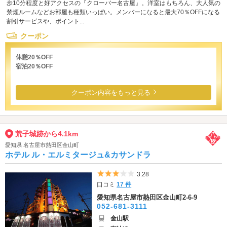
歩10分程度と好アクセスの『クローバー名古屋』。洋室はもちろん、大人気の
禁煙ルームなどお部屋も種類いっぱい。メンバーになると最大70％OFFになる
割引サービスや、ポイント...
クーポン
休憩20％OFF
宿泊20％OFF
クーポン内容をもっと見る
荒子城跡から4.1km
愛知県 名古屋市熱田区金山町
ホテル ル・エルミタージュ&カサンドラ
5つ星のうち3
3.28
口コミ
17 件
愛知県名古屋市熱田区金山町2-6-9
052-681-3111
金山駅