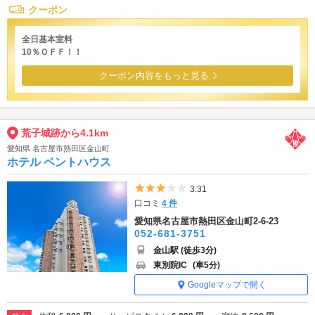
クーポン
全日基本室料
10％ＯＦＦ！！
クーポン内容をもっと見る
荒子城跡から4.1km
愛知県 名古屋市熱田区金山町
ホテル ペントハウス
5つ星のうち3
3.31
口コミ
4 件
愛知県名古屋市熱田区金山町2-6-23
052-681-3751
金山駅 (徒歩3分)
東別院IC
(車5分)
Googleマップで開く