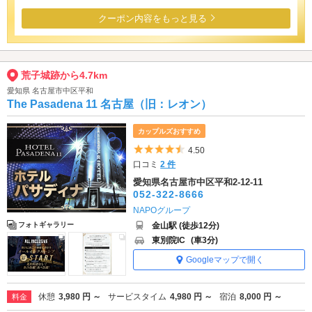
クーポン内容をもっと見る
荒子城跡から4.7km
愛知県 名古屋市中区平和
The Pasadena 11 名古屋（旧：レオン）
カップルズおすすめ
5つ星のうち4.5
4.50
口コミ
2 件
愛知県名古屋市中区平和2-12-11
052-322-8666
NAPOグループ
金山駅 (徒歩12分)
フォトギャラリー
東別院IC
(車3分)
Googleマップで開く
休憩
3,980 円 ～
サービスタイム
4,980 円 ～
宿泊
8,000 円 ～
料金