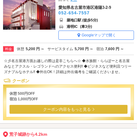
愛知県名古屋市港区港陽3-2-9
052-654-7557
築地口駅 (徒歩5分)
港明IC
(車3分)
Googleマップで開く
休憩
5,200 円 ～
サービスタイム
5,700 円 ～
宿泊
7,600 円 ～
料金
☆彡名古屋港方面お越しの際は是非こちらへ☆ ◆水族館・ららぽーと名古屋
みなとアクスル・レゴランドへのアクセス便利‼ ◆ビジネスなど便利且つリー
ズナブルなホテル‼ ◆外出OK！詳細は外出備考をご確認くださいませ。
クーポン
休憩 500円OFF
宿泊 1,000円OFF
クーポン内容をもっと見る
荒子城跡から4.2km