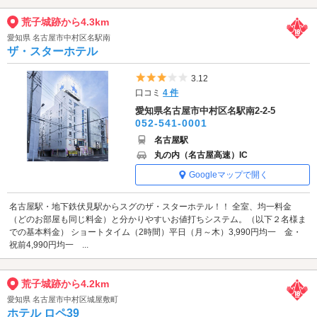
荒子城跡から4.3km
愛知県 名古屋市中村区名駅南
ザ・スターホテル
5つ星のうち3
3.12
口コミ
4 件
愛知県名古屋市中村区名駅南2-2-5
052-541-0001
名古屋駅
丸の内（名古屋高速）IC
Googleマップで開く
名古屋駅・地下鉄伏見駅からスグのザ・スターホテル！！ 全室、均一料金
（どのお部屋も同じ料金）と分かりやすいお値打ちシステム。（以下２名様ま
での基本料金） ショートタイム（2時間）平日（月～木）3,990円均一 金・
祝前4,990円均一 ...
荒子城跡から4.2km
愛知県 名古屋市中村区城屋敷町
ホテル ロペ39