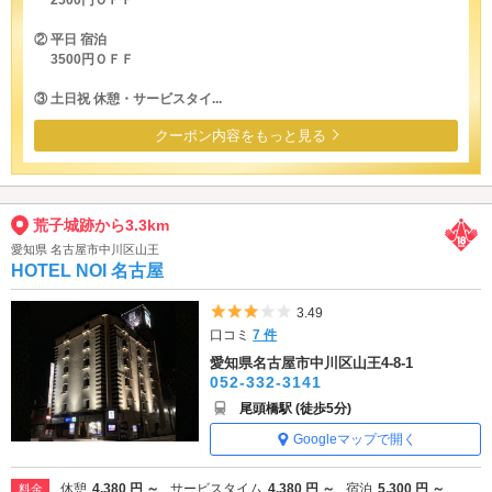
② 平日 宿泊
3500円ＯＦＦ
③ 土日祝 休憩・サービスタイ...
クーポン内容をもっと見る
荒子城跡から3.3km
愛知県 名古屋市中川区山王
HOTEL NOI 名古屋
5つ星のうち3
3.49
口コミ
7 件
愛知県名古屋市中川区山王4-8-1
052-332-3141
尾頭橋駅 (徒歩5分)
Googleマップで開く
休憩
4,380 円 ～
サービスタイム
4,380 円 ～
宿泊
5,300 円 ～
料金