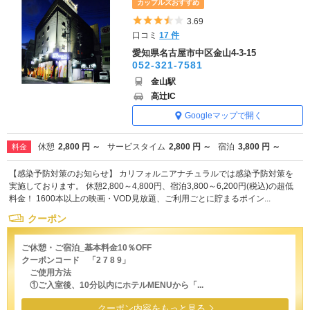
カップルズおすすめ
5つ星のうち3.5
3.69
口コミ
17 件
愛知県名古屋市中区金山4-3-15
052-321-7581
金山駅
高辻IC
Googleマップで開く
休憩
2,800 円 ～
サービスタイム
2,800 円 ～
宿泊
3,800 円 ～
料金
【感染予防対策のお知らせ】 カリフォルニアナチュラルでは感染予防対策を
実施しております。 休憩2,800～4,800円、宿泊3,800～6,200円(税込)の超低
料金！ 1600本以上の映画・VOD見放題、ご利用ごとに貯まるポイン...
クーポン
ご休憩・ご宿泊_基本料金10％OFF
クーポンコード 「2 7 8 9」
ご使用方法
①ご入室後、10分以内にホテルMENUから「...
クーポン内容をもっと見る