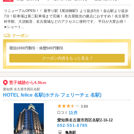
リニューアルOPEN！！ 最寄り駅｟尾頭橋駅｠より徒歩5分！金山駅より徒歩
7分！駐車場は第二駐車場まで完備！ 名古屋観光の拠点におすすめ！名古屋市
科学館、大須観音、名古屋城などのアクセスに便利です。 平日が大変お得！
➤ショート...
クーポン
宿泊1000円割引・休憩500円割引
クーポン内容をもっと見る
荒子城跡から4.9km
愛知県 名古屋市西区名駅
HOTEL felice 名駅(ホテル フェリーチェ 名駅)
5つ星のうち3.5
3.89
口コミ
15 件
愛知県名古屋市西区名駅2-16-12
052-551-6785
亀島駅