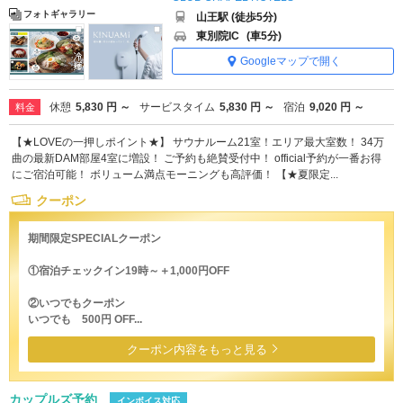
フォトギャラリー
山王駅 (徒歩5分)
東別院IC
(車5分)
Googleマップで開く
休憩
5,830 円 ～
サービスタイム
5,830 円 ～
宿泊
9,020 円 ～
料金
【★LOVEの一押しポイント★】 サウナルーム21室！エリア最大室数！ 34万
曲の最新DAM部屋4室に増設！ ご予約も絶賛受付中！ official予約が一番お得
にご宿泊可能！ ボリューム満点モーニングも高評価！ 【★夏限定...
クーポン
期間限定SPECIALクーポン
①宿泊チェックイン19時～＋1,000円OFF
②いつでもクーポン
いつでも 500円 OFF...
クーポン内容をもっと見る
カップルズ予約
インボイス対応