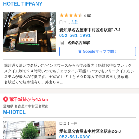
HOTEL TIFFANY
5つ星のうち4.5
4.60
口コミ
3 件
愛知県名古屋市中村区名駅南1-7-1
052-561-1991
名鉄名古屋駅
Googleマップで開く
堀川通り沿いで名駅JRツインタワーズからも徒歩圏内！絶対お得なフレック
スタイム制で２４時間いつでもチェックイン可能！いつでもフリータイムなシ
ステムが最大の特徴です。全室Ｗｉ-ＦｉとＶＯＤ導入で最新映画も見放題。
名駅近くで駐車場有り、外出ＯＫ...
荒子城跡から4.3km
愛知県 名古屋市中村区名駅南
M-HOTEL
口コミ - 件
愛知県名古屋市中村区名駅南2-2-3
052-561-6300