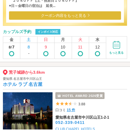
２０％ＯＦＦ【土・祝前日１０％ＯＦＦ】
♥日～金曜日の宿泊は 延長...
クーポン内容をもっと見る
カップルズ予約
インボイス対応
金
土
日
月
火
水
7
8
9
10
11
12
8/
-
もっと見る
荒子城跡から3.6km
愛知県 名古屋市中川区山王
ホテル ラブ 名古屋
HOTEL AWARD 2026受賞
5つ星のうち3.5
3.88
口コミ
15 件
愛知県名古屋市中川区山王1-2-1
052-339-0411
CLUB CHAPEL HOTELS