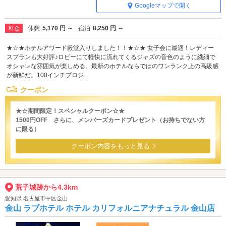
Googleマップで開く
休憩
5,170 円 ～
宿泊
8,250 円 ～
料金
★☆★ホテルアワード殿堂入りしました！！★☆★ 女子会に最適！レディー
スプランも大好評♪ロビーにて軽快に流れてくるジャズの音色のように繊細で
オシャレな雰囲気が楽しめる。最新のホテルならではのワンランク上の高級感
が新鮮だ。100インチプロジ...
クーポン
★☆期間限定！スペシャルクーポン☆★
1500円OFF さらに、メンバーズカードプレゼント（お持ちでない方
に限る）
クーポン内容をもっと見る
荒子城跡から4.3km
愛知県 名古屋市中区金山
金山 ラブホテル ホテル カリフォルニアナチュラル 金山店