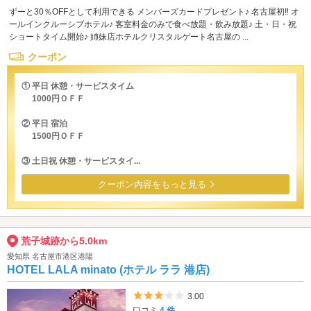
ずーと30％OFFとして利用できる メンバーズカードプレゼント♪ 名古屋初‼ オ
ールインクルーシブホテル♪ 客室料金のみで食べ放題・飲み放題♪ 土・日・祝
ショートタイム開始♪ 姉妹店ホテルクリスタルゲート名古屋の ...
クーポン
① 平日 休憩・サービスタイム
1000円ＯＦＦ
② 平日 宿泊
1500円ＯＦＦ
③ 土日祝 休憩・サービスタイ...
クーポン内容をもっと見る
荒子城跡から5.0km
愛知県 名古屋市港区港陽
HOTEL LALA minato (ホテル ララ 港店)
5つ星のうち3
3.00
口コミ
4 件