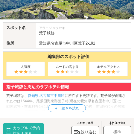
スポット名
アラコジョウセキ
荒子城跡
住所
愛知県
名古屋市中川区
荒子2-191
編集部のスポット評価
人気度
ムードの高まり
ホテルアクセス
荒子城跡と周辺のラブホテル情報
荒子城跡は、
愛知県
名古屋市中川区
に所在する史跡です。荒子城が創建さ
れたのは1544年。尾張国海東郡荒子村(現在の愛知県名古屋市中川区)に、
戦国武将・前田利春公により築城されました。その後、前田家代々の居城
となり、加賀百万石の藩主として知られる前田利家公の生誕の地になりま
した。現在、城跡には「冨士大権現天満天神宮」が鎮座しています。こち
らはかつての荒子城内にあった前田家ゆかりの神社で、学業成就、安産等
こだわり条件
並び替え
カップルズ予約
のご利益があると言われています。その他、境内には「前田利家卿誕生之
絞り込む
標準
遺址」の石碑がそびえています。神社に手を合わせ、戦国時代を駆け抜け
対応ホテル