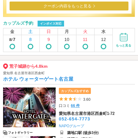
クーポン内容をもっと見る
カップルズ予約
インボイス対応
金
土
日
月
火
水
7
8
9
10
11
12
8/
もっと見る
荒子城跡から4.8km
愛知県 名古屋市港区西倉町
ホテル ウォーターゲート名古屋
カップルズおすすめ
5つ星のうち3.5
3.60
口コミ
66 件
愛知県名古屋市港区西倉町1-72
052-654-7773
NAPOグループ
築地口駅 (徒歩3分)
フォトギャラリー