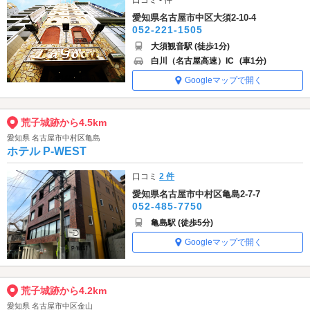
口コミ - 件
愛知県名古屋市中区大須2-10-4
052-221-1505
大須観音駅 (徒歩1分)
白川（名古屋高速）IC
(車1分)
Googleマップで開く
荒子城跡から4.5km
愛知県 名古屋市中村区亀島
ホテル P-WEST
口コミ
2 件
愛知県名古屋市中村区亀島2-7-7
052-485-7750
亀島駅 (徒歩5分)
Googleマップで開く
荒子城跡から4.2km
愛知県 名古屋市中区金山