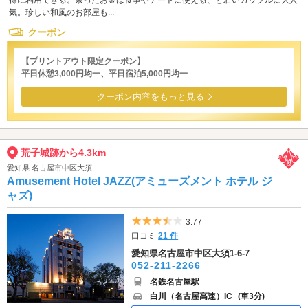
得に利用できる。余ったお金は食事やデートに使える、と若いカップルに大人
気。珍しい和風のお部屋も...
クーポン
【プリントアウト限定クーポン】
平日休憩3,000円均一、平日宿泊5,000円均一
クーポン内容をもっと見る
荒子城跡から4.3km
愛知県 名古屋市中区大須
Amusement Hotel JAZZ(アミューズメント ホテル ジ
ャズ)
5つ星のうち3.5
3.77
口コミ
21 件
愛知県名古屋市中区大須1-6-7
052-211-2266
名鉄名古屋駅
白川（名古屋高速）IC
(車3分)