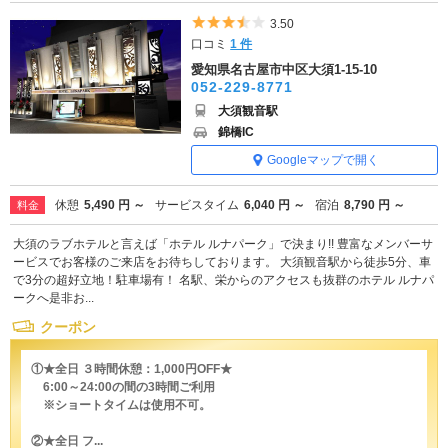
5つ星のうち3.5
3.50
口コミ
1 件
愛知県名古屋市中区大須1-15-10
052-229-8771
大須観音駅
錦橋IC
Googleマップで開く
休憩
5,490 円 ～
サービスタイム
6,040 円 ～
宿泊
8,790 円 ～
料金
大須のラブホテルと言えば「ホテル ルナパーク」で決まり!! 豊富なメンバーサ
ービスでお客様のご来店をお待ちしております。 大須観音駅から徒歩5分、車
で3分の超好立地！駐車場有！ 名駅、栄からのアクセスも抜群のホテル ルナパ
ークへ是非お...
クーポン
①★全日 ３時間休憩：1,000円OFF★
6:00～24:00の間の3時間ご利用
※ショートタイムは使用不可。
②★全日 フ...