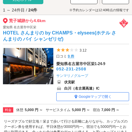
た武将たちの物語におもいを馳せましょう。
1 ～ 24件目 /
24件
荒子城跡へは、
金山エリアのラブホテル
、
蟹江インター周辺エリアのラブ
※予約カレンダーは12:40時点の情報です
ホテル
からもアクセスが便利です。
荒子城跡から4.6km
愛知県 名古屋市中区栄
HOTEL さんまりの by CHAMPS・elysees(ホテル さ
んまりの バイ シャンゼリゼ)
5つ星のうち3
3.12
口コミ
9 件
愛知県名古屋市中区栄1-24-9
052-231-2508
サンマリノグループ
伏見駅
白川（名古屋高速）IC
Googleマップで開く
休憩
5,000 円 ～
サービスタイム
5,000 円 ～
宿泊
7,000 円 ～
料金
リーズナブルで好立地！栄まで歩いて行ける距離にありながら、カップルズの
クーポン券を使用すれば、平日休憩が3000円均一。宿泊でも5000円均一とお