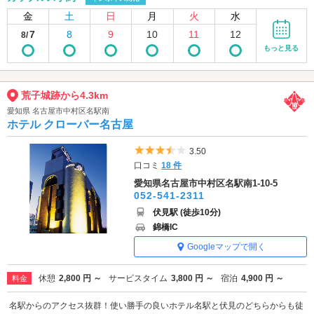
金
土
日
月
火
水
7
8
9
10
11
12
8/
もっと見る
荒子城跡から4.3km
愛知県 名古屋市中村区名駅南
ホテル クローバー名古屋
5つ星のうち3.5
3.50
口コミ
18 件
愛知県名古屋市中村区名駅南1-10-5
052-541-2311
伏見駅 (徒歩10分)
錦橋IC
Googleマップで開く
休憩
2,800 円 ～
サービスタイム
3,800 円 ～
宿泊
4,900 円 ～
料金
名駅からのアクセス抜群！使い勝手の良いホテル名駅と伏見のどちらからも徒