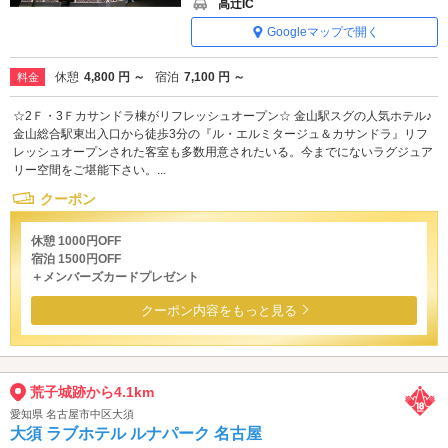
高辻IC
Googleマップで開く
休憩
4,800 円 ～
宿泊
7,100 円 ～
料金
☆2Ｆ・3Ｆカサンドラ棟がリフレッシュオープン☆ 金山駅スグの人気ホテル♪
金山総合駅東出入口から徒歩3分の『ル・エルミタージュ＆カサンドラ』リフ
レッシュオープンされた客室も多数用意されたいる。今までにないラグジュア
リー空間をご堪能下さい。...
クーポン
休憩 1000円OFF
宿泊 1500円OFF
＋メンバーズカードプレゼント
クーポン内容をもっと見る
荒子城跡から4.1km
愛知県 名古屋市中区大須
大須 ラブホテル ルナパーク 名古屋