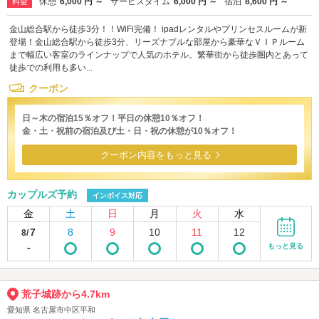
休憩
6,000 円 ～
サービスタイム
6,000 円 ～
宿泊
8,600 円 ～
料金
金山総合駅から徒歩3分！！WiFi完備！ ipadレンタルやプリンセスルームが新
登場！金山総合駅から徒歩3分、リーズナブルな部屋から豪華なＶＩＰルーム
まで幅広い客室のラインナップで人気のホテル。繁華街から徒歩圏内とあって
徒歩での利用も多い...
クーポン
日～木の宿泊15％オフ！平日の休憩10％オフ！
金・土・祝前の宿泊及び土・日・祝の休憩が10％オフ！
クーポン内容をもっと見る
カップルズ予約
インボイス対応
金
土
日
月
火
水
7
8
9
10
11
12
8/
-
もっと見る
荒子城跡から4.7km
愛知県 名古屋市中区平和