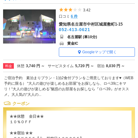
5つ星のうち3
3.42
口コミ
6 件
愛知県名古屋市中村区城屋敷町1-15
052-413-0621
名古屋駅 (車10分)
黄金IC
Googleマップで開く
休憩
3,740 円 ～
サービスタイム
5,720 円 ～
宿泊
8,030 円 ～
料金
ご宿泊予約 素泊まりプラン・1泊2食付プランをご用意しております♥（WEB
予約に限る） “大人の遊びが楽しめるお部屋”をお探しなら、ロペ39にキマ
リ！“大人の遊びが楽しめる”魅惑のお部屋をお探しなら『ロペ39』がオスス
メ。大人気の“大人の...
クーポン
★★休憩 全日★★
１０％ＯＦＦ
★★宿泊 ★★