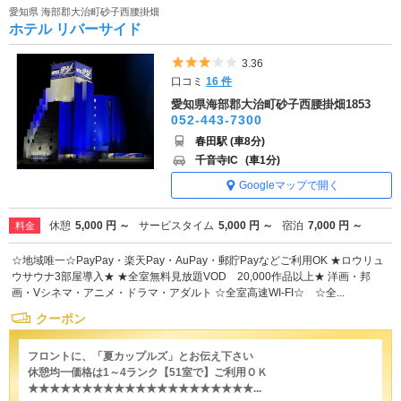
愛知県 海部郡大治町砂子西腰掛畑
ホテル リバーサイド
5つ星のうち3
3.36
口コミ
16 件
愛知県海部郡大治町砂子西腰掛畑1853
052-443-7300
春田駅 (車8分)
千音寺IC
(車1分)
Googleマップで開く
休憩
5,000 円 ～
サービスタイム
5,000 円 ～
宿泊
7,000 円 ～
料金
☆地域唯一☆PayPay・楽天Pay・AuPay・郵貯Payなどご利用OK ★ロウリュ
ウサウナ3部屋導入★ ★全室無料見放題VOD 20,000作品以上★ 洋画・邦
画・Vシネマ・アニメ・ドラマ・アダルト ☆全室高速WI-FI☆ ☆全...
クーポン
フロントに、「夏カップルズ」とお伝え下さい
休憩均一価格は1～4ランク【51室で】ご利用ＯＫ
★★★★★★★★★★★★★★★★★★★★★...