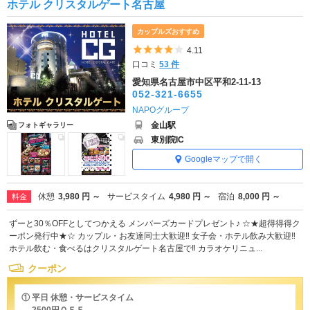
ホテル クリスタルゲート名古屋
カップルズおすすめ
5つ星のうち4
4.11
口コミ
53 件
愛知県名古屋市中区平和2-11-13
052-321-6655
NAPOグループ
金山駅
フォトギャラリー
東別院IC
Googleマップで開く
休憩
3,980 円 ～
サービスタイム
4,980 円 ～
宿泊
8,000 円 ～
料金
ずーと30％OFFとしてつかえる メンバーズカードプレゼント♪ ☆★超得得得ク
ーポン発行中★☆ カップル・お友達同士大歓迎‼ 女子会・ホテル飲み大歓迎‼
ホテル飲む・食べるはクリスタルゲート名古屋で‼ カラオケリニュ...
クーポン
① 平日 休憩・サービスタイム
2500円ＯＦＦ