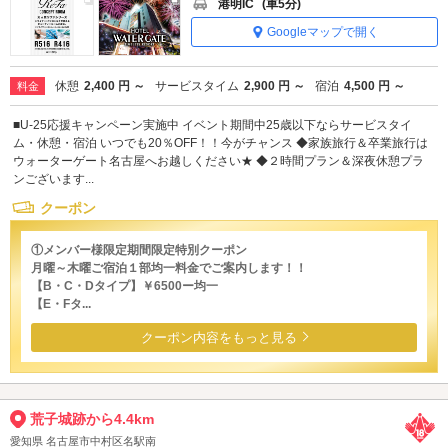
港明IC
(車5分)
Googleマップで開く
休憩
2,400 円 ～
サービスタイム
2,900 円 ～
宿泊
4,500 円 ～
料金
■U-25応援キャンペーン実施中 イベント期間中25歳以下ならサービスタイ
ム・休憩・宿泊 いつでも20％OFF！！今がチャンス ◆家族旅行＆卒業旅行は
ウォーターゲート名古屋へお越しください★ ◆２時間プラン＆深夜休憩プラ
ンございます...
クーポン
①メンバー様限定期間限定特別クーポン
月曜～木曜ご宿泊１部均一料金でご案内します！！
【B・C・Dタイプ】￥6500ー均一
【E・Fタ...
クーポン内容をもっと見る
荒子城跡から4.4km
愛知県 名古屋市中村区名駅南