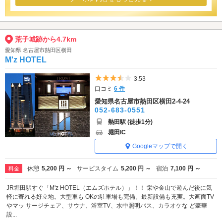
荒子城跡から4.7km
愛知県 名古屋市熱田区横田
M'z HOTEL
5つ星のうち3.5
3.53
口コミ
6 件
愛知県名古屋市熱田区横田2-4-24
052-683-0551
熱田駅 (徒歩1分)
堀田IC
Googleマップで開く
休憩
5,200 円 ～
サービスタイム
5,200 円 ～
宿泊
7,100 円 ～
料金
JR堀田駅すぐ「M'z HOTEL（エムズホテル）」！！ 栄や金山で遊んだ後に気
軽に寄れる好立地。大型車も OKの駐車場も完備。最新設備も充実。大画面TV
やマッ サージチェア、サウナ、浴室TV、水中照明バス、カラオケな ど豪華
設...