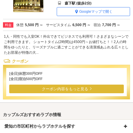
森下駅 (徒歩2分)
Googleマップで開く
休憩
5,500 円 ～
サービスタイム
6,500 円 ～
宿泊
7,700 円 ～
料金
1人・同性でも入室OK！外出できてビジネスでも利用可！さまざまなシーンで
ご利用できます。 ショートタイム(2時間)は4500円～お値打ちと！！2人の時
間をゆったりと、リーズナブルに過ごすことができる清潔感あふれる広々とし
たお部屋が特徴の大...
クーポン
[全日]休憩300円OFF
[全日]宿泊500円OFF
クーポン内容をもっと見る
カップルズおすすめラブホ情報
愛知の市区町村からラブホテルを探す