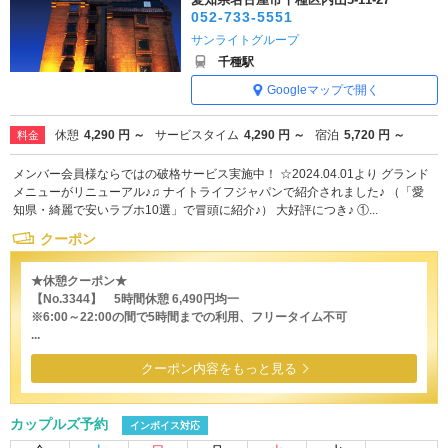
052-733-5551
サンライトグループ
千種駅
Googleマップで開く
休憩
4,290 円 ～
サービスタイム
4,290 円 ～
宿泊
5,720 円 ～
料金
メンバー会員様ならではの破格サービス実施中！ ☆2024.04.01より グランド
メニューがリニューアル♪♫ ナイトライフジャパンで紹介されました♪ （「愛
知県・綺麗で安いラブホ10選」で冒頭に紹介♪） 大好評につき♪ ①...
クーポン
★休憩クーポン★
【No.3344】 5時間休憩 6,490円均一
※6:00～22:00の間で5時間までの利用、フリータイム不可
...
クーポン内容をもっと見る
カップルズ予約
インボイス対応