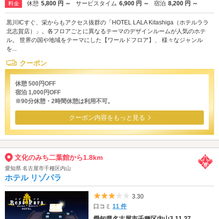
休憩
5,800 円 ～
サービスタイム
6,900 円 ～
宿泊
8,200 円 ～
料金
黒川ICすぐ、栄からもアクセス抜群の「HOTEL LALA Kitashiga（ホテルララ
北志賀店）」。各フロアごとに異なるテーマのデザインルームが人気のホテ
ル。 世界の国や地域をテーマにした【ワールドフロア】、 様々なジャンル
を...
クーポン
休憩 500円OFF
宿泊 1,000円OFF
※90分休憩・2時間休憩は利用不可。
クーポン内容をもっと見る
文化のみち二葉館から1.8km
愛知県 名古屋市千種区内山
ホテル リゾパラ
5つ星のうち3
3.30
口コミ
11 件
愛知県名古屋市千種区内山3-11-27