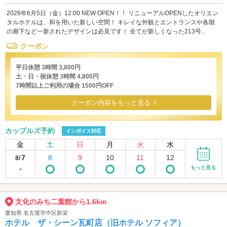
2026年6月5日（金）12:00 NEW OPEN！！ リニューアルOPENしたオリエン
タルホテルは、和を用いた新しい空間！ キレイな外観とエントランスや各階
の廊下など一新されたデザインは必見です！ 全てが新しくなった213号...
クーポン
平日休憩 3時間 3,800円
土・日・祝休憩 3時間 4,800円
7時間以上ご利用の場合 1500円OFF
クーポン内容をもっと見る
カップルズ予約
インボイス対応
金
土
日
月
火
水
7
8
9
10
11
12
8/
-
もっと見る
文化のみち二葉館から1.6km
愛知県 名古屋市中区新栄
ホテル ザ・シーン瓦町店（旧ホテル ソフィア）