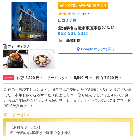
HOTEL AWARD 殿堂入り
5つ星のうち3.5
3.57
口コミ
7 件
愛知県名古屋市東区東桜2-16-18
052-931-3311
新栄町駅
フォトギャラリー
Googleマップで開く
休憩
5,500 円 ～
サービスタイム
5,500 円 ～
宿泊
7,500 円 ～
料金
新春のお喜び申し上げます。旧年中はご愛顧いただき誠にありがとうございま
した。本年もさらなるサービス向上に向け、 取り組んでまいりますので、変
わらぬご愛顧のほど心よりお願い申し上げます。 ○カップルズホテルアワード
2019受賞ホテル○ ...
クーポン
【お得なクーポン】
※ご予約のお客様はご利用できません。