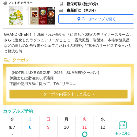
フォトギャラリー
新栄町駅 (徒歩3分)
東新町IC
(車3分)
Googleマップで開く
GRAND OPEN！！ 洗練された華やかさに満ちた60室のデザイナーズルーム。
さらに進化したラグジュアリーがここに… 露天風呂・岩盤浴・本格炭酸風呂
などの癒しのSPA設備やシェフこだわりの料理など充実のサービスでゆったり
と贅沢な時...
クーポン
【HOTEL LUXE GROUP 2026 SUMMERクーポン】
休憩または宿泊1000円割引
下記の使用方法に従って、TVにリモコ...
クーポン内容をもっと見る
カップルズ予約
金
土
日
月
火
水
7
8
9
10
11
12
8/
-
-
-
-
-
もっと見る