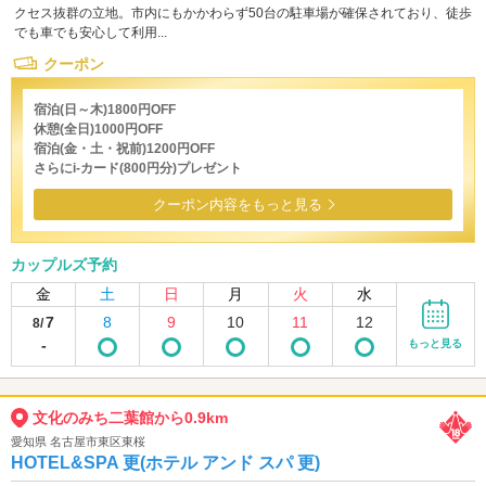
クセス抜群の立地。市内にもかかわらず50台の駐車場が確保されており、徒歩
でも車でも安心して利用...
クーポン
宿泊(日～木)1800円OFF
休憩(全日)1000円OFF
宿泊(金・土・祝前)1200円OFF
さらにi-カード(800円分)プレゼント
クーポン内容をもっと見る
カップルズ予約
金
土
日
月
火
水
7
8
9
10
11
12
8/
-
もっと見る
文化のみち二葉館から0.9km
愛知県 名古屋市東区東桜
HOTEL&SPA 更(ホテル アンド スパ 更)