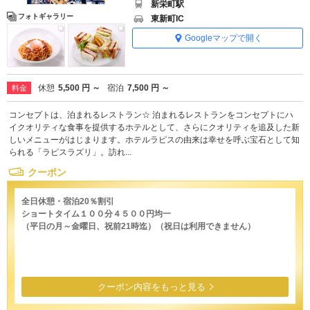
新栄町駅
フォトギャラリー
東新町IC
Googleマップで開く
休憩
5,500 円 ～
宿泊
7,500 円 ～
料金
コンセプトは、泊まれるレストラン☆ 泊まれるレストランをコンセプトにハ
イクオリティな食事を提供するホテルとして、さらにクオリティを追及した新
しいメニューがはじまります。ホテルラピスの由来は幸せを呼ぶ宝石として知
られる「ラピスラズリ」。訪れ...
クーポン
全日休憩・宿泊20％割引
ショートタイム１００分４５００円均一
（平日の月～金曜日、祝前21時迄）（祝日は利用できません）
クーポン内容をもっと見る