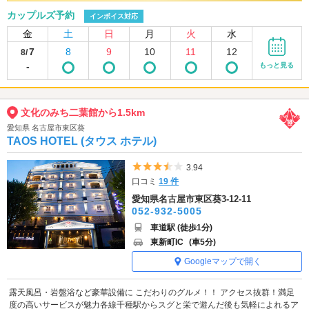
カップルズ予約
インボイス対応
金
土
日
月
火
水
7
8
9
10
11
12
8/
-
もっと見る
文化のみち二葉館から1.5km
愛知県 名古屋市東区葵
TAOS HOTEL (タウス ホテル)
5つ星のうち3.5
3.94
口コミ
19 件
愛知県名古屋市東区葵3-12-11
052-932-5005
車道駅 (徒歩1分)
東新町IC
(車5分)
Googleマップで開く
露天風呂・岩盤浴など豪華設備に こだわりのグルメ！！ アクセス抜群！満足
度の高いサービスが魅力各線千種駅からスグと栄で遊んだ後も気軽によれるア