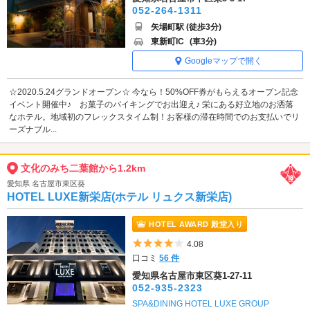
052-264-1311
矢場町駅 (徒歩3分)
東新町IC
(車3分)
Googleマップで開く
☆2020.5.24グランドオープン☆ 今なら！50%OFF券がもらえるオープン記念
イベント開催中♪ お菓子のバイキングでお出迎え♪ 栄にある好立地のお洒落
なホテル。地域初のフレックスタイム制！お客様の滞在時間でのお支払いでリ
ーズナブル...
文化のみち二葉館から1.2km
愛知県 名古屋市東区葵
HOTEL LUXE新栄店(ホテル リュクス新栄店)
HOTEL AWARD 殿堂入り
5つ星のうち4
4.08
口コミ
56 件
愛知県名古屋市東区葵1-27-11
052-935-2323
SPA&DINING HOTEL LUXE GROUP