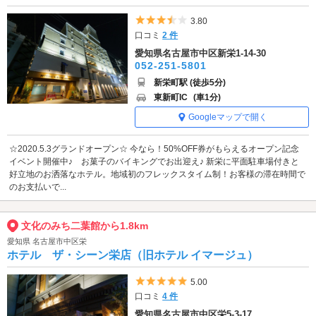
5つ星のうち3.5
3.80
口コミ
2 件
愛知県名古屋市中区新栄1-14-30
052-251-5801
新栄町駅 (徒歩5分)
東新町IC
(車1分)
Googleマップで開く
☆2020.5.3グランドオープン☆ 今なら！50%OFF券がもらえるオープン記念
イベント開催中♪ お菓子のバイキングでお出迎え♪ 新栄に平面駐車場付きと
好立地のお洒落なホテル。地域初のフレックスタイム制！お客様の滞在時間で
のお支払いで...
文化のみち二葉館から1.8km
愛知県 名古屋市中区栄
ホテル ザ・シーン栄店（旧ホテル イマージュ）
5つ星のうち5
5.00
口コミ
4 件
愛知県名古屋市中区栄5-3-17