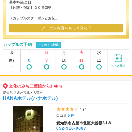
基本料金/全日
【休憩・宿泊】２０％OFF
（カップルズクーポンとお伝...
クーポン内容をもっと見る
カップルズ予約
インボイス対応
金
土
日
月
火
水
7
8
9
10
11
12
8/
-
もっと見る
文化のみち二葉館から1.4km
愛知県 名古屋市北区大曽根
HANAホテル(ハナホテル)
5つ星のうち4
4.34
口コミ
5 件
愛知県名古屋市北区大曽根2-1-8
052-916-0087