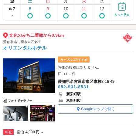
金
土
日
月
火
水
7
8
9
10
11
12
8/
-
もっと見る
文化のみち二葉館から0.9km
愛知県 名古屋市東区東桜
オリエンタルホテル
カップルズおすすめ
評価の投稿はありません。
口コミ - 件
愛知県名古屋市東区東桜2-16-49
052-931-8531
新栄町駅
東新町IC
フォトギャラリー
Googleマップで開く
宿泊
4,000 円 ～
料金