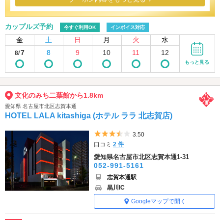
カップルズ予約
今すぐ利用OK
インボイス対応
金
土
日
月
火
水
7
8
9
10
11
12
8/
もっと見る
文化のみち二葉館から1.8km
愛知県 名古屋市北区志賀本通
HOTEL LALA kitashiga (ホテル ララ 北志賀店)
5つ星のうち3.5
3.50
口コミ
2 件
愛知県名古屋市北区志賀本通1-31
052-991-5161
志賀本通駅
黒川IC
Googleマップで開く