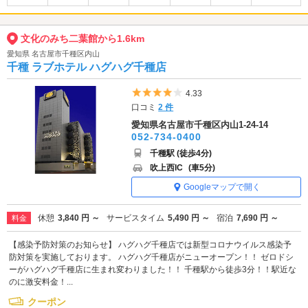
文化のみち二葉館から1.6km
愛知県 名古屋市千種区内山
千種 ラブホテル ハグハグ千種店
5つ星のうち4
4.33
口コミ
2 件
愛知県名古屋市千種区内山1-24-14
052-734-0400
千種駅 (徒歩4分)
吹上西IC
(車5分)
Googleマップで開く
休憩
3,840 円 ～
サービスタイム
5,490 円 ～
宿泊
7,690 円 ～
料金
【感染予防対策のお知らせ】 ハグハグ千種店では新型コロナウイルス感染予
防対策を実施しております。 ハグハグ千種店がニューオープン！！ ゼロドシ
ーがハグハグ千種店に生まれ変わりました！！ 千種駅から徒歩3分！！駅近な
のに激安料金！...
クーポン