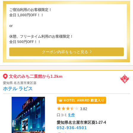
ご宿泊利用のお客様限定！
全日 1,000円OFF！！
or
休憩、フリータイム利用のお客様限定！
全日 500円OFF！！
クーポン内容をもっと見る
文化のみち二葉館から1.2km
愛知県 名古屋市東区葵
ホテル ラピス
HOTEL AWARD 殿堂入り
5つ星のうち3.5
3.82
口コミ
9 件
愛知県名古屋市東区葵1-27-4
052-936-4501