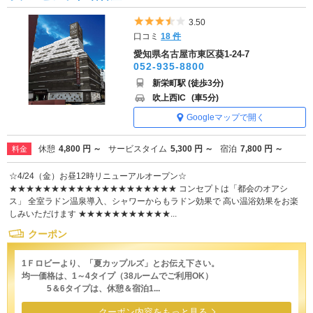
5つ星のうち3.5
3.50
口コミ
18 件
愛知県名古屋市東区葵1-24-7
052-935-8800
新栄町駅 (徒歩3分)
吹上西IC
(車5分)
Googleマップで開く
休憩
4,800 円 ～
サービスタイム
5,300 円 ～
宿泊
7,800 円 ～
料金
☆4/24（金）お昼12時リニューアルオープン☆
★★★★★★★★★★★★★★★★★★★★ コンセプトは「都会のオアシ
ス」 全室ラドン温泉導入、シャワーからもラドン効果で 高い温浴効果をお楽
しみいただけます ★★★★★★★★★★★...
クーポン
1Ｆロビーより、「夏カップルズ」とお伝え下さい。
均一価格は、1～4タイプ（38ルームでご利用OK）
5＆6タイプは、休憩＆宿泊1...
クーポン内容をもっと見る