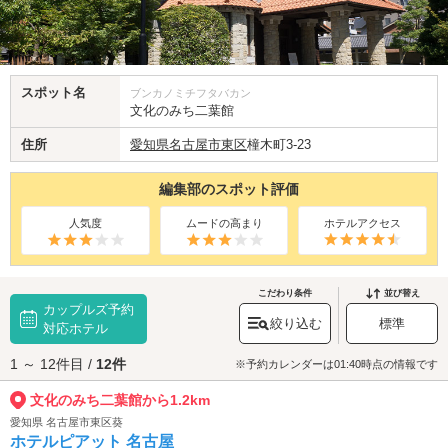
スポット名
ブンカノミチフタバカン
文化のみち二葉館
住所
愛知県
名古屋市東区
橦木町3-23
編集部のスポット評価
人気度
ムードの高まり
ホテルアクセス
こだわり条件
並び替え
カップルズ予約
絞り込む
標準
対応ホテル
1 ～ 12件目 /
12件
※予約カレンダーは01:40時点の情報です
文化のみち二葉館から1.2km
愛知県 名古屋市東区葵
ホテルピアット 名古屋