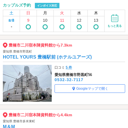
カップルズ予約
インボイス対応
土
日
月
火
水
木
8
9
10
11
12
13
8/
-
もっと見る
豊橋市二川宿本陣資料館から7.3km
愛知県 豊橋市野黒町
HOTEL YOURS 豊橋駅前 (ホテルユアーズ)
口コミ
5 件
愛知県豊橋市野黒町56
0532-32-7117
Googleマップで開く
豊橋市二川宿本陣資料館から4.4km
愛知県 豊橋市多米東町
M＆M