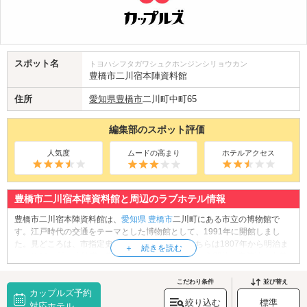
スポット名
トヨハシフタガワシュクホンジンシリョウカン
豊橋市二川宿本陣資料館
住所
愛知県
豊橋市
二川町中町65
編集部のスポット評価
人気度
ムードの高まり
ホテルアクセス
豊橋市二川宿本陣資料館と周辺のラブホテル情報
豊橋市二川宿本陣資料館は、
愛知県
豊橋市
二川町にある市立の博物館で
す。江戸時代の交通をテーマとした博物館として、1991年に開館しまし
た。見どころは、市指定史跡「二川宿本陣」。こちらは1807年から明治ま
での約60年間、本陣職を勤めた馬場家の遺構です。玄関棟、書院棟、土蔵
などを江戸時代の姿に復元し、一般公開しています。その他、江戸時代後
期から明治まで旅籠屋を営んでいた倉橋家の遺構「旅籠屋 清明屋」、雑貨
こだわり条件
並び替え
カップルズ予約
屋やカフェを併設している「商家 駒屋」、江戸時代の街道に関する資料を
絞り込む
標準
展示している「資料館」などがあります。まるでタイムスリップしたよう
対応ホテル