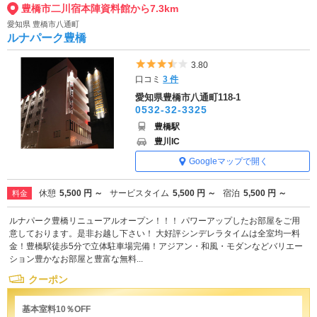
豊橋市二川宿本陣資料館から7.3km
愛知県 豊橋市八通町
ルナパーク豊橋
5つ星のうち3.5
3.80
口コミ
3 件
愛知県豊橋市八通町118-1
0532-32-3325
豊橋駅
豊川IC
Googleマップで開く
休憩
5,500 円 ～
サービスタイム
5,500 円 ～
宿泊
5,500 円 ～
料金
ルナパーク豊橋リニューアルオープン！！！ パワーアップしたお部屋をご用
意しております。是非お越し下さい！ 大好評シンデレラタイムは全室均一料
金！豊橋駅徒歩5分で立体駐車場完備！アジアン・和風・モダンなどバリエー
ション豊かなお部屋と豊富な無料...
クーポン
基本室料10％OFF