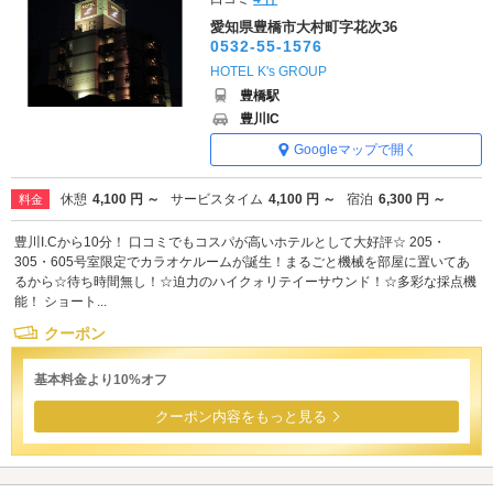
愛知県豊橋市大村町字花次36
0532-55-1576
HOTEL K's GROUP
豊橋駅
豊川IC
Googleマップで開く
休憩
4,100 円 ～
サービスタイム
4,100 円 ～
宿泊
6,300 円 ～
料金
豊川I.Cから10分！ 口コミでもコスパが高いホテルとして大好評☆ 205・
305・605号室限定でカラオケルームが誕生！まるごと機械を部屋に置いてあ
るから☆待ち時間無し！☆迫力のハイクォリテイーサウンド！☆多彩な採点機
能！ ショート...
クーポン
基本料金より10%オフ
クーポン内容をもっと見る