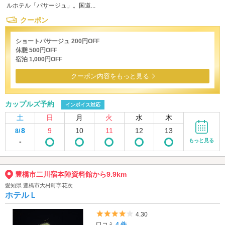
ルホテル「パサージュ」。国道...
クーポン
ショートパサージュ 200円OFF
休憩 500円OFF
宿泊 1,000円OFF
クーポン内容をもっと見る
カップルズ予約
インボイス対応
土
日
月
火
水
木
8
9
10
11
12
13
8/
-
もっと見る
豊橋市二川宿本陣資料館から9.9km
愛知県 豊橋市大村町字花次
ホテルＬ
5つ星のうち4
4.30
口コミ
4 件