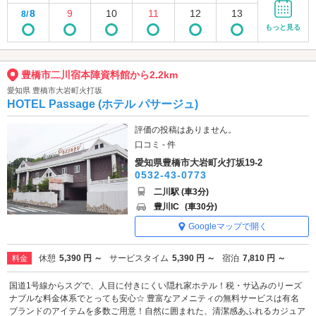
8
9
10
11
12
13
8/
もっと見る
豊橋市二川宿本陣資料館から2.2km
愛知県 豊橋市大岩町火打坂
HOTEL Passage (ホテル パサージュ)
評価の投稿はありません。
口コミ - 件
愛知県豊橋市大岩町火打坂19-2
0532-43-0773
二川駅 (車3分)
豊川IC
(車30分)
Googleマップで開く
休憩
5,390 円 ～
サービスタイム
5,390 円 ～
宿泊
7,810 円 ～
料金
国道1号線からスグで、人目に付きにくい隠れ家ホテル！税・サ込みのリーズ
ナブルな料金体系でとっても安心☆ 豊富なアメニティの無料サービスは有名
ブランドのアイテムを多数ご用意！自然に囲まれた、清潔感あふれるカジュア