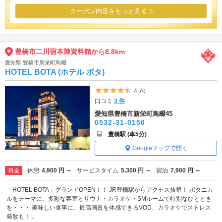
クーポン内容をもっと見る
豊橋市二川宿本陣資料館から8.8km
愛知県 豊橋市新栄町鳥畷
HOTEL BOTA (ホテル ボタ)
5つ星のうち4.5
4.70
口コミ
3 件
愛知県豊橋市新栄町鳥畷45
0532-31-0150
豊橋駅 (車5分)
Googleマップで開く
休憩
4,900 円 ～
サービスタイム
5,300 円 ～
宿泊
7,900 円 ～
料金
「HOTEL BOTA」グランドOPEN！！ JR豊橋駅からアクセス抜群！ ボタニカ
ルをテーマに、多彩な客室とサウナ・カラオケ・SMルームで特別なひととき
を・・・ 美味しい食事に、最高画質を体感できるVOD、カラオケでストレス
発散も！...