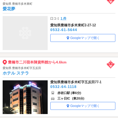
愛知県 豊橋市多米東町
愛花夢
口コミ
1 件
愛知県豊橋市多米東町2-27-12
0532-61-5644
Googleマップで開く
豊橋市二川宿本陣資料館から4.6km
愛知県 豊橋市多米町字五反田
ホテル ステラ
愛知県豊橋市多米町字五反田77-1
0532-64-1118
赤岩口駅 (車6分)
三ヶ日IC
(車20分)
Googleマップで開く