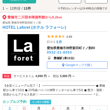
な気分を味わえる建物をじっくり見学しましょう。
1 ～ 12件目 /
12件
豊橋市二川宿本陣資料館へは、
豊橋市街エリアのラブホテル
からもアクセ
※予約カレンダーは19:40時点の情報です
スが便利です。
豊橋市二川宿本陣資料館から9.2km
愛知県 豊橋市神野新田町イノ割
HOTEL Laforet (ホテル ラフォーレ)
5つ星のうち4.5
4.89
口コミ
8 件
愛知県豊橋市神野新田町イノ割80
0532-21-8203
豊橋駅 (車10分)
Googleマップで開く
サービスタイム
4,990 円 ～
宿泊
5,980 円 ～
料金
【全室リニューアル完了！】 ━━━━━━━━━━━━━━━━━━ ◼︎ 豊橋
駅から車で10分 ◼︎ 23号線バイパス神野インターから車で5分 ◼︎ 豊川・蒲郡・
田原からもアクセス良好！ ━━━━━━━━━━━━━━━━━━ ＊2...
カップルズ予約
インボイス対応
土
日
月
火
水
木