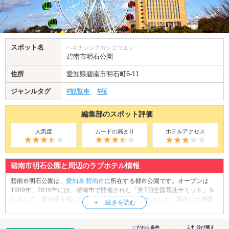
スポット名
ヘキナンシアカシコウエン
碧南市明石公園
住所
愛知県
碧南市
明石町6-11
ジャンルタグ
#観覧車
#桜
編集部のスポット評価
人気度
ムードの高まり
ホテルアクセス
碧南市明石公園と周辺のラブホテル情報
碧南市明石公園は、
愛知県
碧南市
に所在する都市公園です。オープンは
1989年。2016年には、碧南市で開催された「第7回全国醤油サミット」を
記念して、醤油桶を模したモニュメントが設置されました。園内には遊園
地があり、こちらにはゴーカートやメリーゴーランド、観覧車など、大人
から子どもまで楽しめるアトラクションがあります。遊園地の乗り物は全
て1回100円(2023年時点)で乗ることができます♪その他、フィールドアスレ
こだわり条件
並び替え