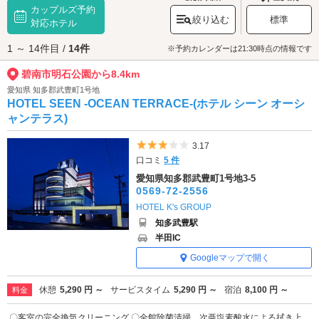
カップルズ予約
チック「トリムの森」や、売店、交通広場なども整備されています。週末
絞り込む
標準
や祝日にはイベントも開催されるので、ぜひチェックしてみましょう。
対応ホテル
碧南市明石公園へは、
西尾・碧南エリアのラブホテル
、
知多・半田エリア
1 ～ 14件目 /
14件
のラブホテル
からもアクセスが便利です。
※予約カレンダーは21:30時点の情報です
碧南市明石公園から8.4km
愛知県 知多郡武豊町1号地
HOTEL SEEN -OCEAN TERRACE-(ホテル シーン オーシ
ャンテラス)
5つ星のうち3
3.17
口コミ
5 件
愛知県知多郡武豊町1号地3-5
0569-72-2556
HOTEL K's GROUP
知多武豊駅
半田IC
Googleマップで開く
休憩
5,290 円 ～
サービスタイム
5,290 円 ～
宿泊
8,100 円 ～
料金
〇客室の完全換気クリーニング 〇全館除菌清掃、次亜塩素酸水による拭き上