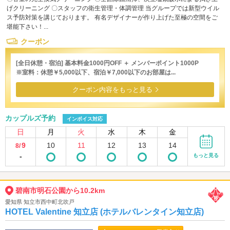
げクリーニング 〇スタッフの衛生管理・体調管理 当グループでは新型ウイル
ス予防対策を講じております。 有名デザイナーが作り上げた至極の空間をご
堪能下さい！...
クーポン
[全日休憩・宿泊] 基本料金1000円OFF ＋ メンバーポイント1000P
※室料：休憩￥5,000以下、宿泊￥7,000以下のお部屋は...
クーポン内容をもっと見る
カップルズ予約
インボイス対応
日
月
火
水
木
金
9
10
11
12
13
14
8/
-
もっと見る
碧南市明石公園から10.2km
愛知県 知立市西中町北吹戸
HOTEL Valentine 知立店 (ホテルバレンタイン知立店)