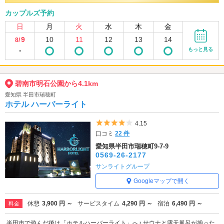
カップルズ予約
日
月
火
水
木
金
9
10
11
12
13
14
8/
-
もっと見る
碧南市明石公園から4.1km
愛知県 半田市瑞穂町
ホテル ハーバーライト
5つ星のうち4
4.15
口コミ
22 件
愛知県半田市瑞穂町9-7-9
0569-26-2177
サンライトグループ
Googleマップで開く
休憩
3,900 円 ～
サービスタイム
4,290 円 ～
宿泊
6,490 円 ～
料金
半田市で遊んだ後は「ホテルハーバーライト」へ♪ サウナと露天風呂が揃った