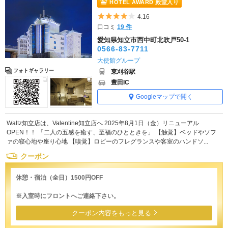
HOTEL AWARD 殿堂入り
5つ星のうち4
4.16
口コミ
19 件
愛知県知立市西中町北吹戸50-1
0566-83-7711
大使館グループ
フォトギャラリー
東刈谷駅
豊田IC
Googleマップで開く
Waltz知立店は、Valentine知立店へ 2025年8月1日（金）リニューアル
OPEN！！ 「二人の五感を癒す、至福のひとときを」 【触覚】ベッドやソフ
ァの寝心地や座り心地 【嗅覚】ロビーのフレグランスや客室のハンドソ...
クーポン
休憩・宿泊（全日）1500円OFF
※入室時にフロントへご連絡下さい。
クーポン内容をもっと見る