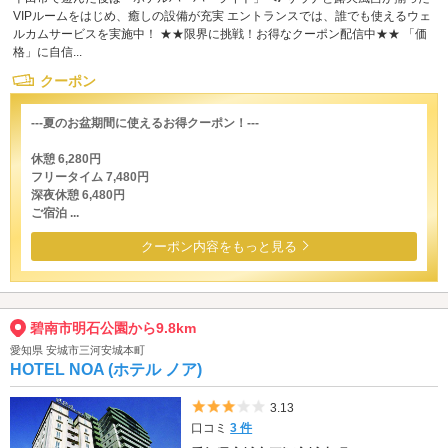
VIPルームをはじめ、癒しの設備が充実 エントランスでは、誰でも使えるウェ
ルカムサービスを実施中！ ★★限界に挑戦！お得なクーポン配信中★★ 「価
格」に自信...
クーポン
---夏のお盆期間に使えるお得クーポン！---
休憩 6,280円
フリータイム 7,480円
深夜休憩 6,480円
ご宿泊 ...
クーポン内容をもっと見る
碧南市明石公園から9.8km
愛知県 安城市三河安城本町
HOTEL NOA (ホテル ノア)
5つ星のうち3
3.13
口コミ
3 件