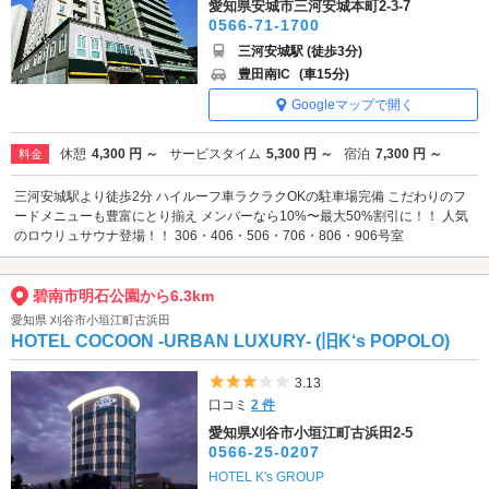
愛知県安城市三河安城本町2-3-7
0566-71-1700
三河安城駅 (徒歩3分)
豊田南IC
(車15分)
Googleマップで開く
休憩
4,300 円 ～
サービスタイム
5,300 円 ～
宿泊
7,300 円 ～
料金
三河安城駅より徒歩2分 ハイルーフ車ラクラクOKの駐車場完備 こだわりのフ
ードメニューも豊富にとり揃え メンバーなら10%〜最大50%割引に！！ 人気
のロウリュサウナ登場！！ 306・406・506・706・806・906号室
碧南市明石公園から6.3km
愛知県 刈谷市小垣江町古浜田
HOTEL COCOON -URBAN LUXURY- (旧K‘s POPOLO)
5つ星のうち3
3.13
口コミ
2 件
愛知県刈谷市小垣江町古浜田2-5
0566-25-0207
HOTEL K's GROUP