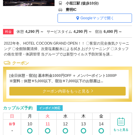
小垣江駅 (徒歩10分)
豊明IC
Googleマップで開く
休憩
4,290 円 ～
サービスタイム
4,290 円 ～
宿泊
6,490 円 ～
料金
2022年冬、HOTEL COCOON GRAND OPEN！！ 〇客室の完全換気クリーニ
ング 〇全館除菌清掃、次亜塩素酸水による拭き上げクリーニング 〇スタッフ
の衛生管理・体調管理 当グループでは新型ウイルス予防対策を講...
クーポン
[全日休憩・宿泊] 基本料金1000円OFF ＋ メンバーポイント1000P
※室料：休憩￥5,000以下、宿泊￥7,000以下のお部屋は...
クーポン内容をもっと見る
カップルズ予約
インボイス対応
日
月
火
水
木
金
9
10
11
12
13
14
8/
-
もっと見る