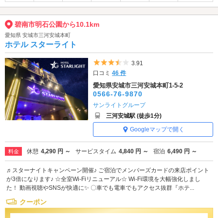
碧南市明石公園から10.1km
愛知県 安城市三河安城本町
ホテル スターライト
5つ星のうち3.5
3.91
口コミ
46 件
愛知県安城市三河安城本町1-5-2
0566-76-9870
サンライトグループ
三河安城駅 (徒歩1分)
Googleマップで開く
休憩
4,290 円 ～
サービスタイム
4,840 円 ～
宿泊
6,490 円 ～
料金
♬スターナイトキャンペーン開催♪ ご宿泊でメンバーズカードの来店ポイント
が3倍になります♪ ☆全室Wi-Fiリニューアル☆ Wi-Fi環境を大幅強化しまし
た！ 動画視聴やSNSが快適に✨ 〇車でも電車でもアクセス抜群『ホテ...
クーポン