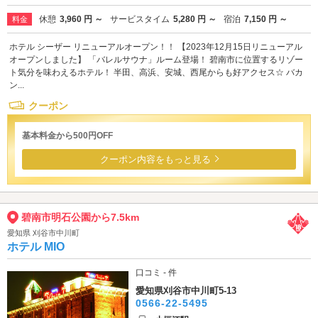
休憩
3,960 円 ～
サービスタイム
5,280 円 ～
宿泊
7,150 円 ～
料金
ホテル シーザー リニューアルオープン！！ 【2023年12月15日リニューアル
オープンしました】 「バレルサウナ」ルーム登場！ 碧南市に位置するリゾー
ト気分を味わえるホテル！ 半田、高浜、安城、西尾からも好アクセス☆ バカ
ン...
クーポン
基本料金から500円OFF
クーポン内容をもっと見る
碧南市明石公園から7.5km
愛知県 刈谷市中川町
ホテル MIO
口コミ - 件
愛知県刈谷市中川町5-13
0566-22-5495