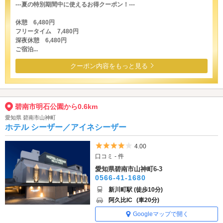
---夏の特別期間中に使えるお得クーポン！---
休憩 6,480円
フリータイム 7,480円
深夜休憩 6,480円
ご宿泊...
クーポン内容をもっと見る
碧南市明石公園から0.6km
愛知県 碧南市山神町
ホテル シーザー／アイネシーザー
5つ星のうち4
4.00
口コミ - 件
愛知県碧南市山神町6-3
0566-41-1680
新川町駅 (徒歩10分)
阿久比IC
(車20分)
Googleマップで開く