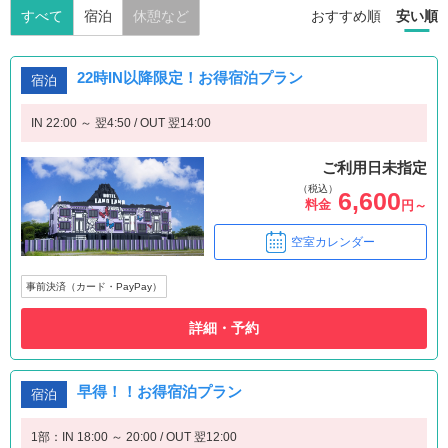
すべて
宿泊
休憩など
おすすめ順
安い順
22時IN以降限定！お得宿泊プラン
宿泊
IN 22:00 ～ 翌4:50 / OUT 翌14:00
ご利用日未指定
（税込）
6,600
料金
円～
空室カレンダー
事前決済（カード・PayPay）
詳細・予約
早得！！お得宿泊プラン
宿泊
1部：IN 18:00 ～ 20:00 / OUT 翌12:00