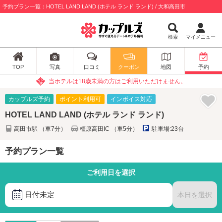
予約プラン一覧：HOTEL LAND LAND (ホテル ランド ランド) / 大和高田市
検索
マイメニュー
TOP
写真
口コミ
クーポン
地図
予約
当ホテルは18歳未満の方はご利用いただけません。
カップルズ予約
ポイント利用可
インボイス対応
HOTEL LAND LAND (ホテル ランド ランド)
高田市駅 （車7分）
橿原高田IC （車5分）
駐車場:23台
予約プラン一覧
ご利用日を選択
日付未定
本日を選択