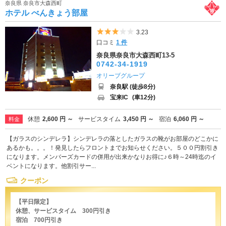
奈良県 奈良市大森西町
ホテル べんきょう部屋
5つ星のうち3
3.23
口コミ
1 件
奈良県奈良市大森西町13-5
0742-34-1919
オリーブグループ
奈良駅 (徒歩8分)
宝来IC
(車12分)
休憩
2,600 円 ～
サービスタイム
3,450 円 ～
宿泊
6,060 円 ～
料金
【ガラスのシンデレラ】シンデレラの落としたガラスの靴がお部屋のどこかに
あるかも。。。！発見したらフロントまでお知らせください。５００円割引き
になります。メンバーズカードの併用が出来かなりお得に♪６時～24時迄のイ
ベントになります。他割引サー...
クーポン
【平日限定】
休憩、サービスタイム 300円引き
宿泊 700円引き