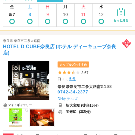
金
土
日
月
火
水
7
8
9
10
11
12
8/
もっと見る
奈良県 奈良市二条大路南
HOTEL D-CUBE奈良店 (ホテル ディーキューブ奈良
店)
カップルズおすすめ
5つ星のうち3.5
3.67
口コミ
5 件
奈良県奈良市二条大路南2-1-88
0742-34-2377
DHホテルズ
新大宮駅 (徒歩15分)
フォトギャラリー
宝来IC
(車5分)