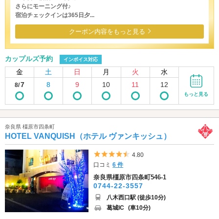
さらにモーニング付♪
宿泊チェックインは365日夕...
クーポン内容をもっと見る
カップルズ予約
インボイス対応
金
土
日
月
火
水
7
8
9
10
11
12
8/
もっと見る
奈良県 橿原市四条町
HOTEL VANQUISH（ホテル ヴァンキッシュ）
5つ星のうち4.5
4.80
口コミ
6 件
奈良県橿原市四条町546-1
0744-22-3557
八木西口駅 (徒歩10分)
葛城IC
(車10分)