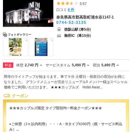
5つ星のうち3.5
3.57
口コミ
8 件
奈良県高市郡高取町清水谷1147-1
0744-52-3135
壺阪山駅 (車5分)
フォトギャラリー
御所IC
(車15分)
休憩
2,740 円 ～
サービスタイム
5,490 円 ～
宿泊
5,490 円 ～
料金
岡寺のライトアップが始まります。車で５分 土曜日・祝前日の宿泊がお得に
なりました。 グランドメニューが完全リニューアル!! メンバー様はスペシャル
価格でご利用いただけます。 ★★★カップルズ Hotel Awar...
クーポン
★★★カップルズ限定 タイプ部別均一料金クーポン★★★
●ご休憩（3ｈ以内利用）・・・A・Bタイプ4390円（税・サービス料込
み）...