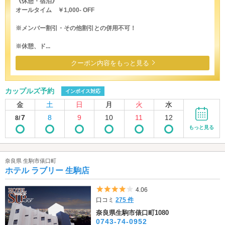
《休憩・宿泊》
オールタイム ￥1,000- OFF
※メンバー割引・その他割引との併用不可！
※休憩、ド...
クーポン内容をもっと見る
カップルズ予約
インボイス対応
金
土
日
月
火
水
7
8
9
10
11
12
8/
もっと見る
奈良県 生駒市俵口町
ホテル ラブリー 生駒店
5つ星のうち4
4.06
口コミ
275 件
奈良県生駒市俵口町1080
0743-74-0952