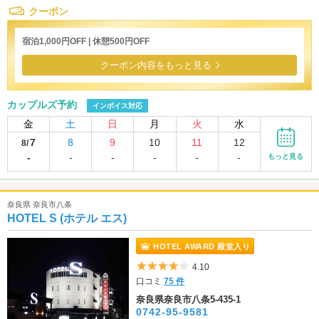
クーポン
宿泊1,000円OFF | 休憩500円OFF
クーポン内容をもっと見る
カップルズ予約
インボイス対応
金
土
日
月
火
水
7
8
9
10
11
12
8/
-
-
-
-
-
-
もっと見る
奈良県 奈良市八条
HOTEL S (ホテル エス)
HOTEL AWARD 殿堂入り
5つ星のうち4
4.10
口コミ
75 件
奈良県奈良市八条5-435-1
0742-95-9581