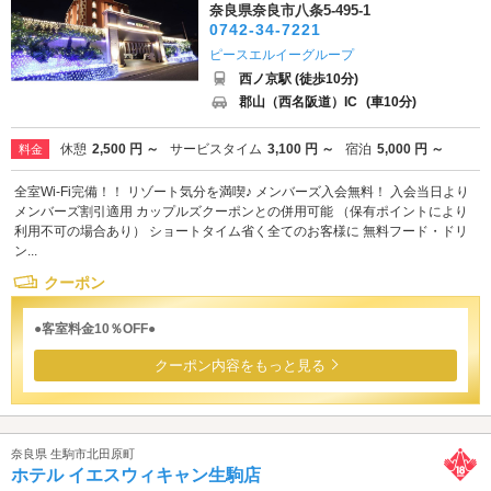
奈良県奈良市八条5-495-1
0742-34-7221
ピースエルイーグループ
西ノ京駅 (徒歩10分)
郡山（西名阪道）IC
(車10分)
休憩
2,500 円 ～
サービスタイム
3,100 円 ～
宿泊
5,000 円 ～
料金
全室Wi-Fi完備！！ リゾート気分を満喫♪ メンバーズ入会無料！ 入会当日より
メンバーズ割引適用 カップルズクーポンとの併用可能 （保有ポイントにより
利用不可の場合あり） ショートタイム省く全てのお客様に 無料フード・ドリ
ン...
クーポン
●客室料金10％OFF●
クーポン内容をもっと見る
奈良県 生駒市北田原町
ホテル イエスウィキャン生駒店