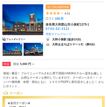
カップルズおすすめ
5つ星のうち4
4.01
口コミ
166 件
奈良県大和郡山市小泉町1279-1
0743-52-3111
男塾ホテルグループ
大和小泉駅 (徒歩15分)
フォトギャラリー
大和まほろばスマートIC
(車9分)
宿泊
5,980 円 ～
料金
地域一番店！ フルリニューアルされた県下屈指のNEWホテルへ是非お越しく
ださいませ。 お得なクーポンも発行していますので、クーポンへＧＯ！！ メ
ンバー様特典 休憩・宿泊ともに １０００円OFFに割引拡大しました！ さら
にポイント...
クーポン
★全日クーポン★