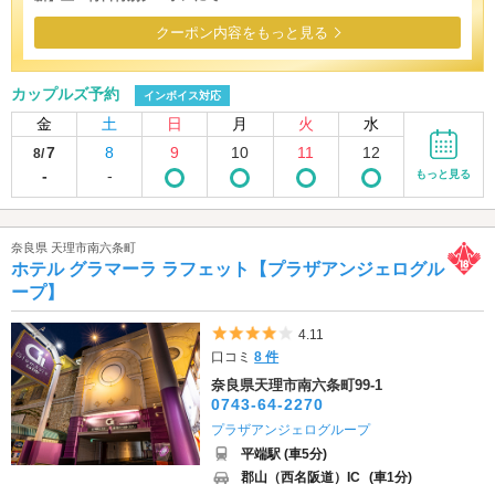
クーポン内容をもっと見る
カップルズ予約
インボイス対応
金
土
日
月
火
水
7
8
9
10
11
12
8/
-
-
もっと見る
奈良県 天理市南六条町
ホテル グラマーラ ラフェット【プラザアンジェログル
ープ】
5つ星のうち4
4.11
口コミ
8 件
奈良県天理市南六条町99-1
0743-64-2270
プラザアンジェログループ
平端駅 (車5分)
郡山（西名阪道）IC
(車1分)