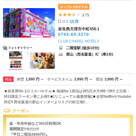
カップルズおすすめ
5つ星のうち3.5
3.75
口コミ
10 件
奈良県天理市中町458-1
0743-64-3270
CLUB CHAPEL HOTELS
二階堂駅 (徒歩10分)
フォトギャラリー
郡山（西名阪道）IC
(車2分)
休憩
1,990 円 ～
サービスタイム
3,990 円 ～
宿泊
3,990 円 ～
料金
★奈良県No.1のコスパホテル★ 地域No.1宿泊は365日夕方6時~OK‼ 土日祝・
特日限定クーポン更にお得‼ ■□リニューアル最新情報□■ 全室NetflixやYoutube
対応‼ 西名阪道の郡山インターよりスグの好立地‼...
クーポン
盆・年末年始など365日利用OK
期間限定‼今だけ‼
『平日ご宿泊3990円‼』