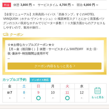
休憩
3,800 円 ～
サービスタイム
4,700 円 ～
宿泊
6,800 円 ～
料金
【全室リニューアル】大和高田バイパス「四条ランプ」すぐのHOTEL
VANQUISH（ホテル ヴァンキッシュ）☆ 橿原神宮スグ！とにかく清潔感バツ
グンのコスパ良好なホテルでリピーター多数！！☆大阪方面からのアクセスも
しやすいので、観光や旅行...
クーポン
☆★お得なカップルズクーポン★☆
【月～金（祝日除く）】休憩・サービスタイム 500円OFF ※土･日･
祝･連休中･特別期間は使用不可
...
クーポン内容をもっと見る
カップルズ予約
インボイス対応
金
土
日
月
火
水
7
8
9
10
11
12
8/
-
-
-
-
もっと見る