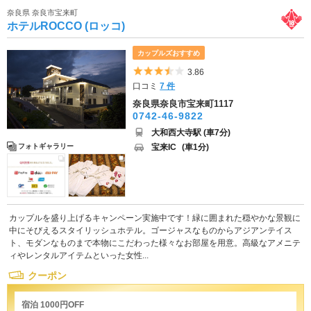
奈良県 奈良市宝来町
ホテルROCCO (ロッコ)
カップルズおすすめ
5つ星のうち3.5
3.86
口コミ
7 件
奈良県奈良市宝来町1117
0742-46-9822
大和西大寺駅 (車7分)
宝来IC
(車1分)
フォトギャラリー
カップルを盛り上げるキャンペーン実施中です！緑に囲まれた穏やかな景観に
中にそびえるスタイリッシュホテル。ゴージャスなものからアジアンテイス
ト、モダンなものまで本物にこだわった様々なお部屋を用意。高級なアメニテ
ィやレンタルアイテムといった女性...
クーポン
宿泊 1000円OFF