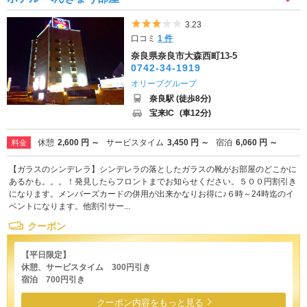
5つ星のうち3
3.23
口コミ
1 件
奈良県奈良市大森西町13-5
0742-34-1919
オリーブグループ
奈良駅 (徒歩8分)
宝来IC
(車12分)
休憩
2,600 円 ～
サービスタイム
3,450 円 ～
宿泊
6,060 円 ～
料金
【ガラスのシンデレラ】シンデレラの落としたガラスの靴がお部屋のどこかに
あるかも。。。！発見したらフロントまでお知らせください。５００円割引き
になります。メンバーズカードの併用が出来かなりお得に♪６時～24時迄のイ
ベントになります。他割引サー...
クーポン
【平日限定】
休憩、サービスタイム 300円引き
宿泊 700円引き
クーポン内容をもっと見る