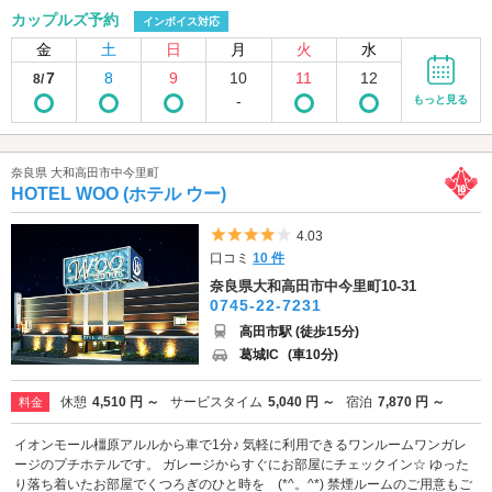
カップルズ予約
インボイス対応
金
土
日
月
火
水
7
8
9
10
11
12
8/
-
もっと見る
奈良県 大和高田市中今里町
HOTEL WOO (ホテル ウー)
5つ星のうち4
4.03
口コミ
10 件
奈良県大和高田市中今里町10-31
0745-22-7231
高田市駅 (徒歩15分)
葛城IC
(車10分)
休憩
4,510 円 ～
サービスタイム
5,040 円 ～
宿泊
7,870 円 ～
料金
イオンモール橿原アルルから車で1分♪ 気軽に利用できるワンルームワンガレ
ージのプチホテルです。 ガレージからすぐにお部屋にチェックイン☆ ゆった
り落ち着いたお部屋でくつろぎのひと時を (*^。^*) 禁煙ルームのご用意もご