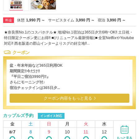
休憩
1,990 円 ～
サービスタイム
3,990 円 ～
宿泊
3,990 円 ～
料金
★奈良県No.1のコスパホテル★ 地域No.1宿泊は365日夕方6時~OK‼ 土日祝・
特日限定クーポン更にお得‼ ■□リニューアル最新情報□■ 全室NetflixやYoutube
対応‼ 西名阪道の郡山インターよりスグの好立地‼...
クーポン
盆・年末年始など365日利用OK
期間限定‼今だけ‼
『平日ご宿泊3990円‼』
さらにモーニング付♪
宿泊チェックインは365日夕...
クーポン内容をもっと見る
カップルズ予約
インボイス対応
金
土
日
月
火
水
7
8
9
10
11
12
8/
もっと見る