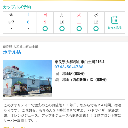
カップルズ予約
金
土
日
月
火
水
7
8
9
10
11
12
8/
-
-
もっと見る
奈良県 大和郡山市白土町
ホテル紡
奈良県大和郡山市白土町215-1
0743-56-4788
郡山駅 (車8分)
郡山（西名阪道）IC
(車5分)
このクオリティーで激安のこのお値段！！ 毎日、朝からでも２４時間、宿泊
ＯＫです、 ご休憩も、もちろん２４時間ＯＫですよ。 バドワイザー飲み放
題、オレンジジュース、アップルジュースも飲み放題！！ ２階フロント前に
サーバー設置してい...