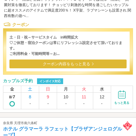
菌対策を徹底しております！ チョッピリ刺激的な時間を過ごしたいカップル
に超オススメのアイテムで満足度200％！ X字架、ラブマシーンも設置され 関
西有数の遊べ...
クーポン
土・日・祝～サービスタイム in時間拡大
♡ご休憩・宿泊クーポンは常にリフレッシユ設定させて頂いておりま
す。
ご利用料金・可能時間等～お...
クーポン内容をもっと見る
カップルズ予約
インボイス対応
金
土
日
月
火
水
7
8
9
10
11
12
8/
-
-
-
-
-
もっと見る
奈良県 天理市南六条町
ホテル グラマーラ ラフェット【プラザアンジェログル
ープ】