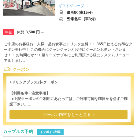
ギフトグループ
御所駅 (車15分)
五條北IC
(車3分)
休憩
3,500 円 ～
料金
ご来店のお客様お一人様一品お食事とドリンク無料！！ 365日使えるお得なク
ーポン発行中！ この機会にジャンジャンとお得にクーポンお使い下さいま
せ！！ お時間なが〜く超リーズナブルにご利用頂ける様にシステムリニュー
アルしまし...
クーポン
⭐︎ドリンクプラス2杯クーポン
【利用条件・注意事項】
●上記クーポンのご利用にあたっては、ご利用可能な曜日かを必ずご確
認下さい。...
クーポン内容をもっと見る
カップルズ予約
インボイス対応