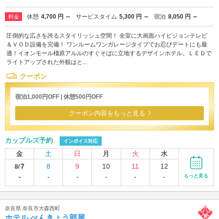
休憩
4,700 円 ～
サービスタイム
5,300 円 ～
宿泊
8,050 円 ～
料金
圧倒的な広さを誇るスタイリッシュ空間！ 全室に大画面ハイビジョンテレビ
＆ＶＯＤ設備を完備！ ワンルームワンガレージタイプでお忍びデートにも最
適！イオンモール橿原アルルのすぐそばに立地するデザインホテル。ＬＥＤで
ライトアップされた外観はと...
クーポン
宿泊1,000円OFF | 休憩500円OFF
クーポン内容をもっと見る
カップルズ予約
インボイス対応
金
土
日
月
火
水
7
8
9
10
11
12
8/
-
-
-
-
-
-
もっと見る
奈良県 奈良市大森西町
ホテル べんきょう部屋