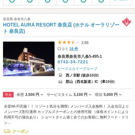
奈良県 奈良市八条
HOTEL AURA RESORT 奈良店 (ホテル オーラリゾー
ト 奈良店)
5つ星のうち3.5
3.66
口コミ
18 件
奈良県奈良市八条5-495-1
0742-34-7221
ピースエルイーグループ
西ノ京駅 (徒歩10分)
郡山（西名阪道）IC
(車10分)
休憩
2,500 円 ～
サービスタイム
3,100 円 ～
宿泊
5,000 円 ～
料金
全室Wi-Fi完備！！ リゾート気分を満喫♪ メンバーズ入会無料！ 入会当日より
メンバーズ割引適用 カップルズクーポンとの併用可能 （保有ポイントにより
利用不可の場合あり） ショートタイム省く全てのお客様に 無料フード・ドリ
ン...
クーポン