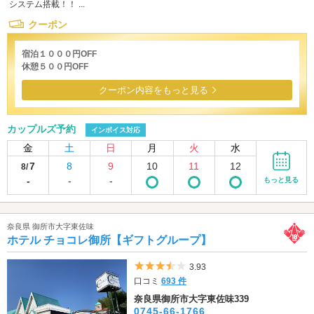
システム搭載！！ ...
クーポン
宿泊１０００円OFF
休憩５００円OFF
クーポン内容をもっと見る
カップルズ予約
インボイス対応
金
土
日
月
火
水
7
8
9
10
11
12
8/
-
-
-
もっと見る
奈良県 御所市大字東佐味
ホテル チョコレ御所【ギフトグループ】
5つ星のうち3.5
3.93
口コミ
693 件
奈良県御所市大字東佐味339
0745-66-1766