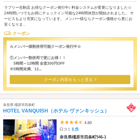
ラブリー生駒店 お得なクーポン発行中♪ 料金システムが変更になりました☆
24時間いつでもお得にチェックイン可能な24時間休憩が開始されました。 サ
ービスもより充実になっています。 メンバー様ならクーポン価格から更にお
安くなりま...
クーポン
☆メンバー様割併用可能クーポン発行中☆
①メンバー割併用で更にお得！！
5時間～12時間 全室300円OFF
※5時間未満、12...
クーポン内容をもっと見る
奈良県 橿原市四条町
HOTEL VANQUISH（ホテル ヴァンキッシュ）
5つ星のうち4.5
4.80
口コミ
6 件
奈良県橿原市四条町546-1