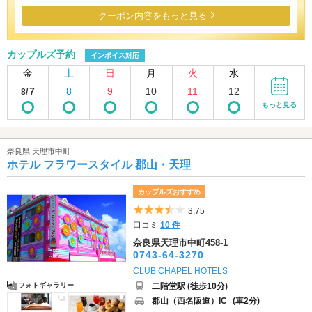
クーポン内容をもっと見る
カップルズ予約
インボイス対応
金
土
日
月
火
水
7
8
9
10
11
12
8/
もっと見る
奈良県 天理市中町
ホテル フラワースタイル 郡山・天理
カップルズおすすめ
5つ星のうち3.5
3.75
口コミ
10 件
奈良県天理市中町458-1
0743-64-3270
CLUB CHAPEL HOTELS
二階堂駅 (徒歩10分)
フォトギャラリー
郡山（西名阪道）IC
(車2分)