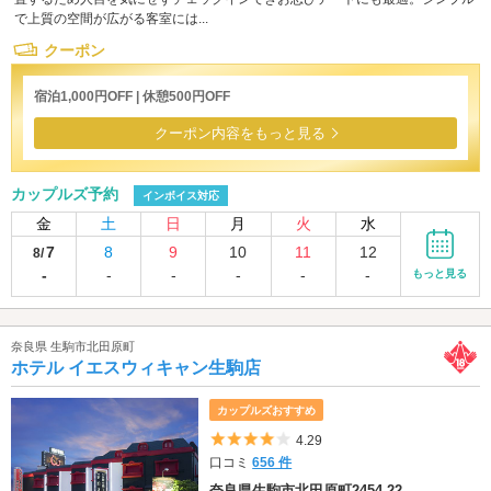
で上質の空間が広がる客室には...
クーポン
宿泊1,000円OFF | 休憩500円OFF
クーポン内容をもっと見る
カップルズ予約
インボイス対応
金
土
日
月
火
水
7
8
9
10
11
12
8/
-
-
-
-
-
-
もっと見る
奈良県 生駒市北田原町
ホテル イエスウィキャン生駒店
カップルズおすすめ
5つ星のうち4
4.29
口コミ
656 件
奈良県生駒市北田原町2454-22