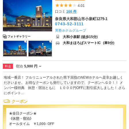
5つ星のうち4
4.01
口コミ
166 件
奈良県大和郡山市小泉町1279-1
0743-52-3111
男塾ホテルグループ
大和小泉駅 (徒歩15分)
フォトギャラリー
大和まほろばスマートIC
(車9分)
宿泊
5,980 円 ～
料金
地域一番店！ フルリニューアルされた県下屈指のNEWホテルへ是非お越しく
ださいませ。 お得なクーポンも発行していますので、クーポンへＧＯ！！ メ
ンバー様特典 休憩・宿泊ともに １０００円OFFに割引拡大しました！ さら
にポイント...
クーポン
★全日クーポン★
《休憩・宿泊》
オールタイム ￥1,000- OFF