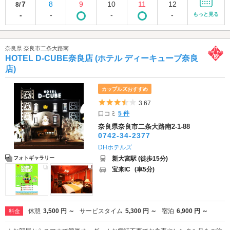
7
8
9
10
11
12
8/
-
-
-
-
もっと見る
奈良県 奈良市二条大路南
HOTEL D-CUBE奈良店 (ホテル ディーキューブ奈良
店)
カップルズおすすめ
5つ星のうち3.5
3.67
口コミ
5 件
奈良県奈良市二条大路南2-1-88
0742-34-2377
DHホテルズ
新大宮駅 (徒歩15分)
フォトギャラリー
宝来IC
(車5分)
休憩
3,500 円 ～
サービスタイム
5,300 円 ～
宿泊
6,900 円 ～
料金