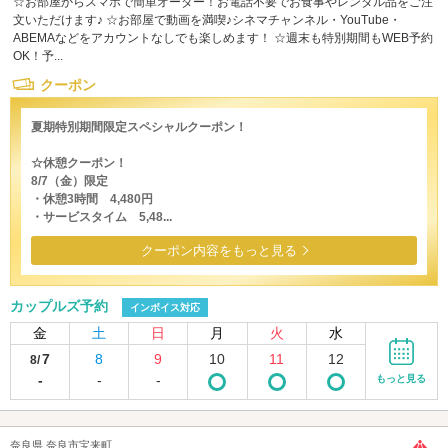
☆お部屋からスマホで簡単オーダー！お電話不要でお食事やレンタル品をご注
文いただけます♪ ☆お部屋で動画を満喫♪シネマチャンネル・YouTube・
ABEMAなどをアカウントなしでも楽しめます！ ☆週末も特別期間もWEB予約
OK！予...
クーポン
夏期特別期間限定スペシャルクーポン！
☆休憩クーポン！
8/7（金）限定
・休憩3時間 4,480円
・サービスタイム 5,48...
クーポン内容をもっと見る
カップルズ予約
インボイス対応
金
土
日
月
火
水
7
8
9
10
11
12
8/
-
-
-
もっと見る
奈良県 奈良市宝来町