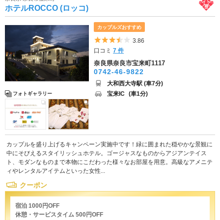
ホテルROCCO (ロッコ)
カップルズおすすめ
5つ星のうち3.5
3.86
口コミ
7 件
奈良県奈良市宝来町1117
0742-46-9822
大和西大寺駅 (車7分)
宝来IC
(車1分)
フォトギャラリー
カップルを盛り上げるキャンペーン実施中です！緑に囲まれた穏やかな景観に
中にそびえるスタイリッシュホテル。ゴージャスなものからアジアンテイス
ト、モダンなものまで本物にこだわった様々なお部屋を用意。高級なアメニテ
ィやレンタルアイテムといった女性...
クーポン
宿泊 1000円OFF
休憩・サービスタイム 500円OFF