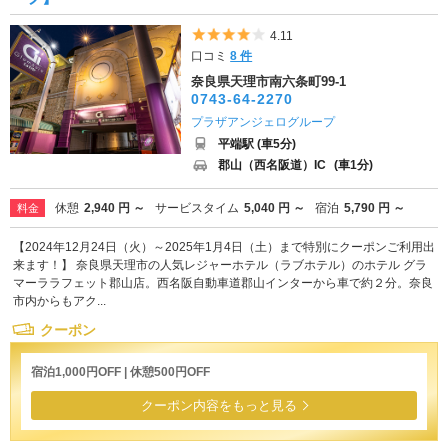
5つ星のうち4
4.11
口コミ
8 件
奈良県天理市南六条町99-1
0743-64-2270
プラザアンジェログループ
平端駅 (車5分)
郡山（西名阪道）IC
(車1分)
休憩
2,940 円 ～
サービスタイム
5,040 円 ～
宿泊
5,790 円 ～
料金
【2024年12月24日（火）～2025年1月4日（土）まで特別にクーポンご利用出
来ます！】 奈良県天理市の人気レジャーホテル（ラブホテル）のホテル グラ
マーララフェット郡山店。西名阪自動車道郡山インターから車で約２分。奈良
市内からもアク...
クーポン
宿泊1,000円OFF | 休憩500円OFF
クーポン内容をもっと見る