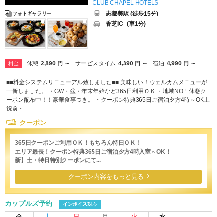
CLUB CHAPEL HOTELS
志都美駅 (徒歩15分)
フォトギャラリー
香芝IC
(車1分)
休憩
2,890 円 ～
サービスタイム
4,390 円 ～
宿泊
4,990 円 ～
料金
■■料金システムリニューアル致しました■■ 美味しい！ウェルカムメニューが
一新しました。 ・GW・盆・年末年始など365日利用ＯＫ ・地域NO１休憩ク
ーポン配布中！！豪華食事つき。 ・クーポン特典365日ご宿泊夕方4時～OK土
祝前・...
クーポン
365日クーポンご利用ＯＫ！もちろん特日ＯＫ！
エリア最長！クーポン特典365日ご宿泊夕方4時入室～OK！
新】土・特日特別クーポンにて...
クーポン内容をもっと見る
カップルズ予約
インボイス対応
金
土
日
月
火
水