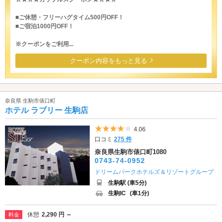
■ご休憩・フリーハグタイム500円OFF！
■ご宿泊1000円OFF！
※クーポンをご利用...
クーポン内容をもっと見る
奈良県 生駒市俵口町
ホテル ラブリー 生駒店
5つ星のうち4
4.06
口コミ
275 件
奈良県生駒市俵口町1080
0743-74-0952
ドリームパークホテルズ＆リゾートグループ
生駒駅 (車5分)
生駒IC
(車1分)
休憩
2,290 円 ～
料金