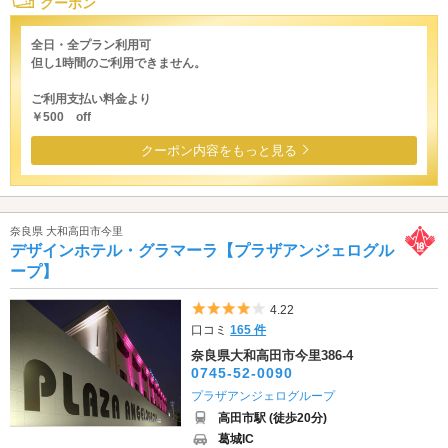
クーポン
全日・全プラン利用可
但し1時間のご利用できません。
ご利用支払い料金より
￥500 off
クーポン内容をもっと見る
奈良県 大和高田市今里
デザインホテル・グラマーラ【プラザアンジェログル
ープ】
5つ星のうち4
4.22
口コミ
165 件
奈良県大和高田市今里386-4
0745-52-0090
プラザアンジェログループ
高田市駅 (徒歩20分)
葛城IC