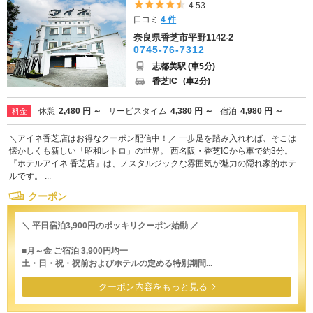
5つ星のうち4.5
4.53
口コミ
4 件
奈良県香芝市平野1142-2
0745-76-7312
志都美駅 (車5分)
香芝IC
(車2分)
休憩
2,480 円 ～
サービスタイム
4,380 円 ～
宿泊
4,980 円 ～
料金
＼アイネ香芝店はお得なクーポン配信中！／ 一歩足を踏み入れれば、そこは
懐かしくも新しい「昭和レトロ」の世界。 西名阪・香芝ICから車で約3分。
『ホテルアイネ 香芝店』は、ノスタルジックな雰囲気が魅力の隠れ家的ホテ
ルです。 ...
クーポン
＼ 平日宿泊3,900円のポッキリクーポン始動 ／
■月～金 ご宿泊 3,900円均一
土・日・祝・祝前およびホテルの定める特別期間...
クーポン内容をもっと見る