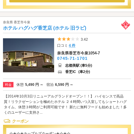
奈良県 香芝市今泉
ホテル ハグハグ香芝店 (ホテル 旧ラピ)
5つ星のうち3
3.42
口コミ
4 件
奈良県香芝市今泉1054-7
0745-71-1701
志都美駅 (車5分)
香芝IC
(車2分)
休憩
5,490 円 ～
宿泊
6,590 円 ～
料金
【2014年10月3日リニューアルグランドオープン！！】 ハイセンスで高品
質！リラクゼーションを極めたホテル ２４時間いつ入室してもショートハグ
タイム、休憩３時間がご利用可能です！ 新たに無料フードも始めました！多
くのユーザーに支持さ...
クーポン
☆★☆★カップルズクーポン★☆★☆