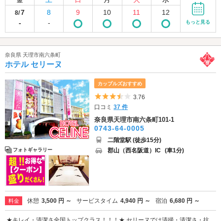
7
8
9
10
11
12
8/
-
-
もっと見る
奈良県 天理市南六条町
ホテル セリーヌ
カップルズおすすめ
5つ星のうち3.5
3.76
口コミ
37 件
奈良県天理市南六条町101-1
0743-64-0005
二階堂駅 (徒歩15分)
郡山（西名阪道）IC
(車1分)
フォトギャラリー
休憩
3,500 円 ～
サービスタイム
4,940 円 ～
宿泊
6,680 円 ～
料金
★キレイ・清潔さ全国トップクラス！！！★ セリーヌでは清掃・清潔さ・抗