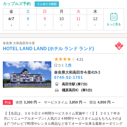
カップルズ予約
インボイス対応
金
土
日
月
火
水
7
8
9
10
11
12
8/
-
-
-
-
-
-
もっと見る
奈良県 大和高田市今里
HOTEL LAND LAND (ホテル ランド ランド)
5つ星のうち4
4.21
口コミ
7 件
奈良県大和高田市今里419-3
0745-52-1701
高田市駅 (車7分)
橿原高田IC
(車5分)
休憩
3,300 円 ～
サービスタイム
3,850 円 ～
宿泊
4,950 円 ～
料金
【【当店は、３６５日２４時間サービスタイム実施中！！】】 ２０１７年８
月にリニューアルオープン♪ 人気の２４時間サービスタイムはもちろんそのま
ま(^.^)テレビで料理やレンタル商品など全てオーダー出来る最新オーダリング