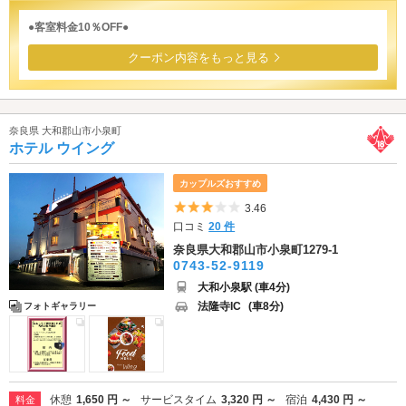
●客室料金10％OFF●
クーポン内容をもっと見る
奈良県 大和郡山市小泉町
ホテル ウイング
カップルズおすすめ
5つ星のうち3
3.46
口コミ
20 件
奈良県大和郡山市小泉町1279-1
0743-52-9119
大和小泉駅 (車4分)
法隆寺IC
(車8分)
フォトギャラリー
休憩
1,650 円 ～
サービスタイム
3,320 円 ～
宿泊
4,430 円 ～
料金