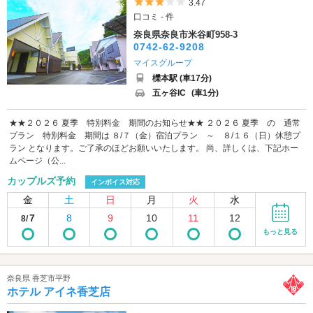
5つ星のうち3
3.47
口コミ - 件
奈良県奈良市米谷町958-3
0742-62-9208
マイスグループ
櫟本駅 (車17分)
五ヶ谷IC
(車1分)
★★２０２６ 夏季 特別料金 期間のお知らせ★★ ２０２６ 夏季 の 通常
プラン 特別料金 期間は ８/７（金）宿泊プラン ～ ８/１６（日）休憩プ
ラン となります。ご了承のほどお願いいたします。 尚、詳しくは、下記ホー
ムページ（公...
カップルズ予約
インボイス対応
金
土
日
月
火
水
7
8
9
10
11
12
8/
もっと見る
奈良県 香芝市平野
ホテル アイネ香芝店