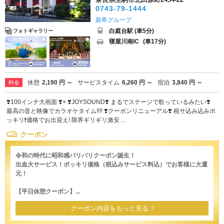
0743-79-1444
新希グループ
白庭台駅 (車5分)
フォトギャラリー
寝屋川南IC
(車17分)
休憩
2,190 円 ～
サービスタイム
6,260 円 ～
宿泊
3,840 円 ～
料金
❣️100インチ大画面 ❣️× ❣️JOYSOUND❣️ まるでステージで歌っているみたい❣️
最高の音と映像でカラオケタイム!!!! ❣️クーポンリニューアル❣️ 税サ込み込みポ
ッキリ❗️価格でお出迎え! 限界ギリギリ激安 ...
クーポン
令和の時代に昭和感バリバリクーポン誕生！
出血大サービス！ポッキリ価格（税込みサービス料込）でお客様に大還
元！
【平日休憩クーポン】...
クーポン内容をもっと見る