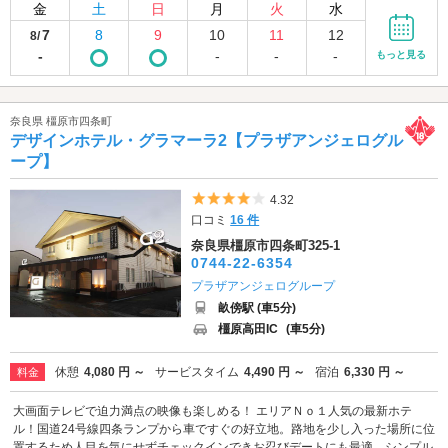
金
土
日
月
火
水
7
8
9
10
11
12
8/
-
-
-
-
もっと見る
奈良県 橿原市四条町
デザインホテル・グラマーラ2【プラザアンジェログル
ープ】
5つ星のうち4
4.32
口コミ
16 件
奈良県橿原市四条町325-1
0744-22-6354
プラザアンジェログループ
畝傍駅 (車5分)
橿原高田IC
(車5分)
休憩
4,080 円 ～
サービスタイム
4,490 円 ～
宿泊
6,330 円 ～
料金
大画面テレビで迫力満点の映像も楽しめる！ エリアＮｏ１人気の最新ホテ
ル！国道24号線四条ランプから車ですぐの好立地。路地を少し入った場所に位
置するため人目を気にせずチェックインできお忍びデートにも最適。シンプル