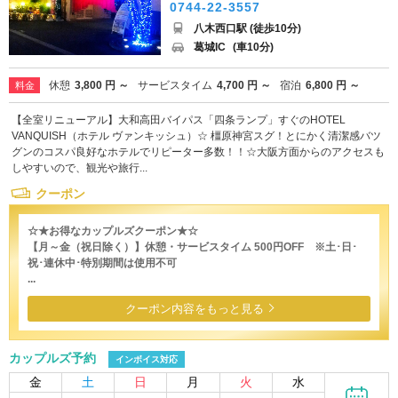
0744-22-3557
八木西口駅 (徒歩10分)
葛城IC
(車10分)
休憩
3,800 円 ～
サービスタイム
4,700 円 ～
宿泊
6,800 円 ～
料金
【全室リニューアル】大和高田バイパス「四条ランプ」すぐのHOTEL
VANQUISH（ホテル ヴァンキッシュ）☆ 橿原神宮スグ！とにかく清潔感バツ
グンのコスパ良好なホテルでリピーター多数！！☆大阪方面からのアクセスも
しやすいので、観光や旅行...
クーポン
☆★お得なカップルズクーポン★☆
【月～金（祝日除く）】休憩・サービスタイム 500円OFF ※土･日･
祝･連休中･特別期間は使用不可
...
クーポン内容をもっと見る
カップルズ予約
インボイス対応
金
土
日
月
火
水