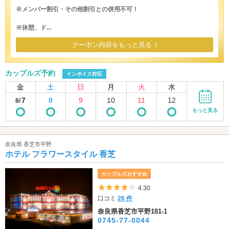
※メンバー割引・その他割引との併用不可！
※休憩、ド...
クーポン内容をもっと見る
カップルズ予約
インボイス対応
金
土
日
月
火
水
7
8
9
10
11
12
8/
もっと見る
奈良県 香芝市平野
ホテル フラワースタイル 香芝
カップルズおすすめ
5つ星のうち4
4.30
口コミ
26 件
奈良県香芝市平野181-1
0745-77-0044