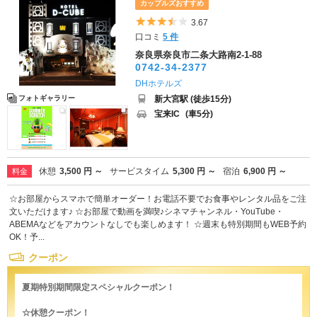
カップルズおすすめ
5つ星のうち3.5
3.67
口コミ
5 件
奈良県奈良市二条大路南2-1-88
0742-34-2377
DHホテルズ
新大宮駅 (徒歩15分)
フォトギャラリー
宝来IC
(車5分)
休憩
3,500 円 ～
サービスタイム
5,300 円 ～
宿泊
6,900 円 ～
料金
☆お部屋からスマホで簡単オーダー！お電話不要でお食事やレンタル品をご注
文いただけます♪ ☆お部屋で動画を満喫♪シネマチャンネル・YouTube・
ABEMAなどをアカウントなしでも楽しめます！ ☆週末も特別期間もWEB予約
OK！予...
クーポン
夏期特別期間限定スペシャルクーポン！
☆休憩クーポン！