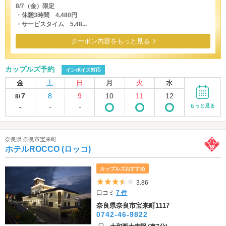
8/7（金）限定
・休憩3時間 4,480円
・サービスタイム 5,48...
クーポン内容をもっと見る
カップルズ予約
インボイス対応
金
土
日
月
火
水
7
8
9
10
11
12
8/
-
-
-
もっと見る
奈良県 奈良市宝来町
ホテルROCCO (ロッコ)
カップルズおすすめ
5つ星のうち3.5
3.86
口コミ
7 件
奈良県奈良市宝来町1117
0742-46-9822