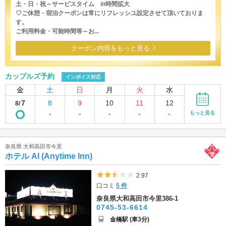
土・日・祝～サービスタイム in時間拡大
♡ご休憩・宿泊クーポンは常にリフレッシユ設定させて頂いておりま
す。
ご利用料金・可能時間等～お...
クーポン内容をもっと見る
カップルズ予約
インボイス対応
金
土
日
月
火
水
7
8
9
10
11
12
8/
-
-
-
-
-
もっと見る
奈良県 大和高田市今里
ホテル AI (Anytime Inn)
5つ星のうち2.5
2.97
口コミ
5 件
奈良県大和高田市今里386-1
0745-53-6614
金橋駅 (車3分)