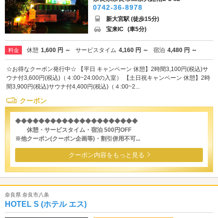
0742-36-8978
新大宮駅 (徒歩15分)
宝来IC
(車5分)
休憩
1,600 円 ～
サービスタイム
4,160 円 ～
宿泊
4,480 円 ～
料金
☆お得なクーポン発行中☆ 【平日 キャンペーン 休憩】2時間3,100円(税込)サ
ウナ付3,600円(税込)（４:00~24:00の入室） 【土日祝キャンペーン 休憩】2時
間3,900円(税込)サウナ付4,400円(税込)（４:00~2...
クーポン
◆◆◆◆◆◆◆◆◆◆◆◆◆◆◆◆◆◆◆◆◆
休憩・サービスタイム・宿泊 500円OFF
※他クーポン(クーポン企画等)・割引併用不可...
クーポン内容をもっと見る
奈良県 奈良市八条
HOTEL S (ホテル エス)