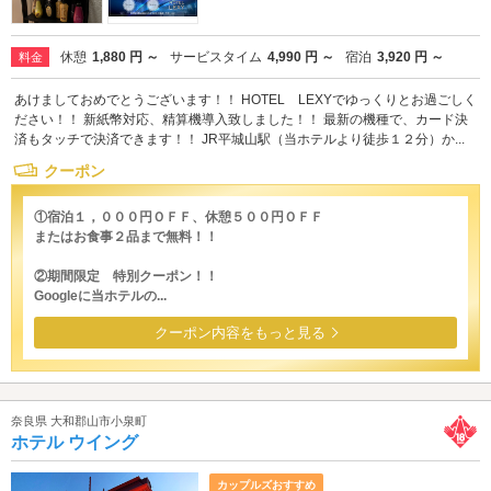
休憩
1,880 円 ～
サービスタイム
4,990 円 ～
宿泊
3,920 円 ～
料金
あけましておめでとうございます！！ HOTEL LEXYでゆっくりとお過ごしく
ださい！！ 新紙幣対応、精算機導入致しました！！ 最新の機種で、カード決
済もタッチで決済できます！！ JR平城山駅（当ホテルより徒歩１２分）か...
クーポン
①宿泊１，０００円ＯＦＦ、休憩５００円ＯＦＦ
またはお食事２品まで無料！！
②期間限定 特別クーポン！！
Googleに当ホテルの...
クーポン内容をもっと見る
奈良県 大和郡山市小泉町
ホテル ウイング
カップルズおすすめ