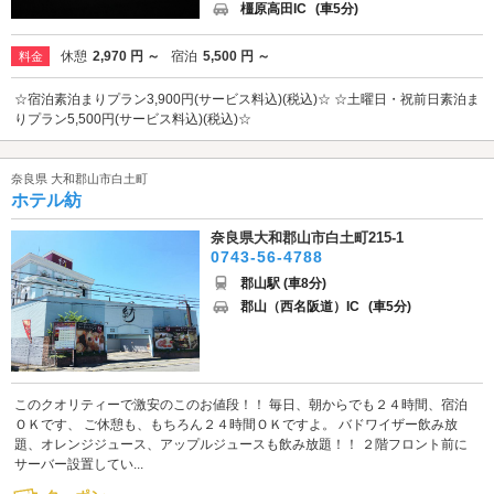
橿原高田IC
(車5分)
休憩
2,970 円 ～
宿泊
5,500 円 ～
料金
☆宿泊素泊まりプラン3,900円(サービス料込)(税込)☆ ☆土曜日・祝前日素泊ま
りプラン5,500円(サービス料込)(税込)☆
奈良県 大和郡山市白土町
ホテル紡
奈良県大和郡山市白土町215-1
0743-56-4788
郡山駅 (車8分)
郡山（西名阪道）IC
(車5分)
このクオリティーで激安のこのお値段！！ 毎日、朝からでも２４時間、宿泊
ＯＫです、 ご休憩も、もちろん２４時間ＯＫですよ。 バドワイザー飲み放
題、オレンジジュース、アップルジュースも飲み放題！！ ２階フロント前に
サーバー設置してい...