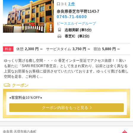
口コミ
3 件
奈良県香芝市平野1143-7
0745-71-6600
ピースエルイーグループ
志都美駅 (車5分)
香芝IC
(車2分)
休憩
2,300 円 ～
サービスタイム
3,750 円 ～
宿泊
5,880 円 ～
料金
ゆっくり寛げる癒し空間・・・☆ 香芝インター至近でアクセス抜群！！装い
も新たに「SARI RESORT香芝店」として生まれ変わり、以前とは全く異なる
上質なお部屋をお客様に提供させていただいております。ゆっくり寛げる癒し
空間を是非、ご利用く...
クーポン
●客室料金10％OFF●
クーポン内容をもっと見る
奈良県 天理市南六条町