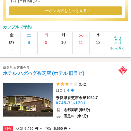
【2】[平日宿泊] 3...
クーポン内容をもっと見る
カップルズ予約
金
土
日
月
火
水
7
8
9
10
11
12
8/
-
-
-
-
-
-
もっと見る
奈良県 香芝市今泉
ホテル ハグハグ香芝店 (ホテル 旧ラピ)
5つ星のうち3
3.42
口コミ
4 件
奈良県香芝市今泉1054-7
0745-71-1701
志都美駅 (車5分)
香芝IC
(車2分)
休憩
5,490 円 ～
宿泊
6,590 円 ～
料金