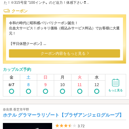
た！※315号室 ”100インチ〟のど迫力！体感下さい❣...
クーポン
令和の時代に昭和感バリバリクーポン誕生！
出血大サービス！ポッキリ価格（税込みサービス料込）でお客様に大還
元！
【平日休憩クーポン】...
クーポン内容をもっと見る
カップルズ予約
金
土
日
月
火
水
7
8
9
10
11
12
8/
もっと見る
奈良県 香芝市平野
ホテル グラマーラリゾート【プラザアンジェログループ】
5つ星のうち3.5
3.72