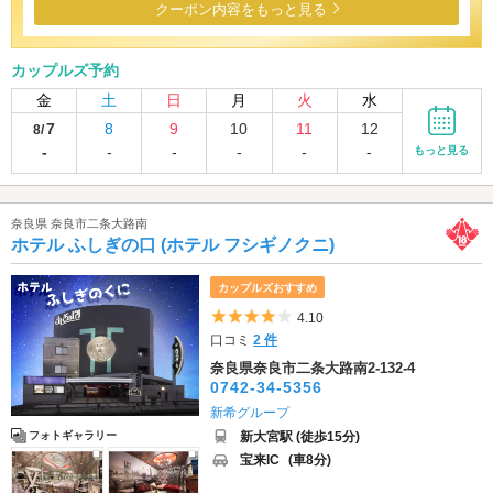
クーポン内容をもっと見る
カップルズ予約
金
土
日
月
火
水
7
8
9
10
11
12
8/
-
-
-
-
-
-
もっと見る
奈良県 奈良市二条大路南
ホテル ふしぎの口 (ホテル フシギノクニ)
カップルズおすすめ
5つ星のうち4
4.10
口コミ
2 件
奈良県奈良市二条大路南2-132-4
0742-34-5356
新希グループ
新大宮駅 (徒歩15分)
フォトギャラリー
宝来IC
(車8分)