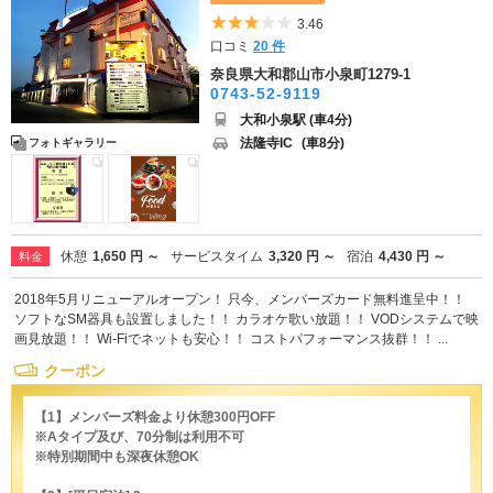
5つ星のうち3
3.46
口コミ
20 件
奈良県大和郡山市小泉町1279-1
0743-52-9119
大和小泉駅 (車4分)
法隆寺IC
(車8分)
フォトギャラリー
休憩
1,650 円 ～
サービスタイム
3,320 円 ～
宿泊
4,430 円 ～
料金
2018年5月リニューアルオープン！ 只今、メンバーズカード無料進呈中！！
ソフトなSM器具も設置しました！！ カラオケ歌い放題！！ VODシステムで映
画見放題！！ Wi-Fiでネットも安心！！ コストパフォーマンス抜群！！ ...
クーポン
【1】メンバーズ料金より休憩300円OFF
※Aタイプ及び、70分制は利用不可
※特別期間中も深夜休憩OK