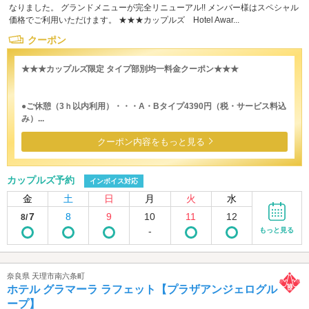
なりました。 グランドメニューが完全リニューアル!! メンバー様はスペシャル
価格でご利用いただけます。 ★★★カップルズ Hotel Awar...
クーポン
★★★カップルズ限定 タイプ部別均一料金クーポン★★★
●ご休憩（3ｈ以内利用）・・・A・Bタイプ4390円（税・サービス料込
み）...
クーポン内容をもっと見る
カップルズ予約
インボイス対応
金
土
日
月
火
水
7
8
9
10
11
12
8/
-
もっと見る
奈良県 天理市南六条町
ホテル グラマーラ ラフェット【プラザアンジェログル
ープ】