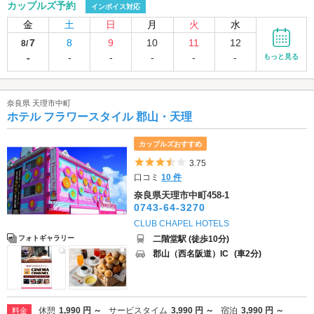
カップルズ予約
インボイス対応
金
土
日
月
火
水
7
8
9
10
11
12
8/
-
-
-
-
-
-
もっと見る
奈良県 天理市中町
ホテル フラワースタイル 郡山・天理
カップルズおすすめ
5つ星のうち3.5
3.75
口コミ
10 件
奈良県天理市中町458-1
0743-64-3270
CLUB CHAPEL HOTELS
二階堂駅 (徒歩10分)
フォトギャラリー
郡山（西名阪道）IC
(車2分)
休憩
1,990 円 ～
サービスタイム
3,990 円 ～
宿泊
3,990 円 ～
料金