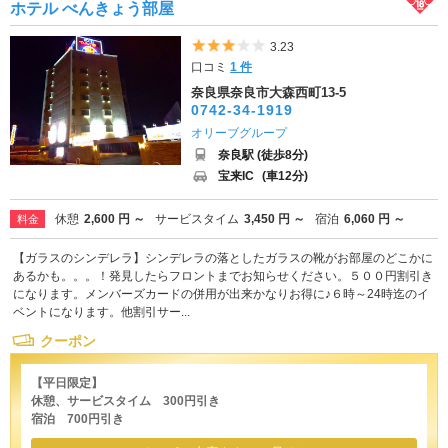
ホテル べんきょう部屋
5つ星のうち3
3.23
口コミ
1 件
奈良県奈良市大森西町13-5
0742-34-1919
オリーブグループ
奈良駅 (徒歩8分)
宝来IC
(車12分)
休憩
2,600 円 ～
サービスタイム
3,450 円 ～
宿泊
6,060 円 ～
料金
【ガラスのシンデレラ】シンデレラの落としたガラスの靴がお部屋のどこかに
あるかも。。。！発見したらフロントまでお知らせください。５００円割引き
になります。メンバーズカードの併用が出来かなりお得に♪６時～24時迄のイ
ベントになります。他割引サー...
クーポン
【平日限定】
休憩、サービスタイム 300円引き
宿泊 700円引き