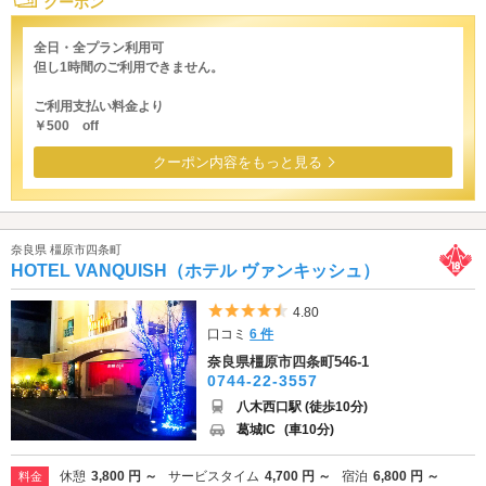
クーポン
全日・全プラン利用可
但し1時間のご利用できません。
ご利用支払い料金より
￥500 off
クーポン内容をもっと見る
奈良県 橿原市四条町
HOTEL VANQUISH（ホテル ヴァンキッシュ）
5つ星のうち4.5
4.80
口コミ
6 件
奈良県橿原市四条町546-1
0744-22-3557
八木西口駅 (徒歩10分)
葛城IC
(車10分)
休憩
3,800 円 ～
サービスタイム
4,700 円 ～
宿泊
6,800 円 ～
料金