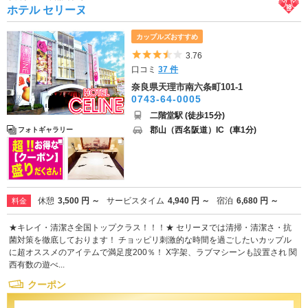
ホテル セリーヌ
カップルズおすすめ
5つ星のうち3.5
3.76
口コミ
37 件
奈良県天理市南六条町101-1
0743-64-0005
二階堂駅 (徒歩15分)
郡山（西名阪道）IC
(車1分)
フォトギャラリー
休憩
3,500 円 ～
サービスタイム
4,940 円 ～
宿泊
6,680 円 ～
料金
★キレイ・清潔さ全国トップクラス！！！★ セリーヌでは清掃・清潔さ・抗
菌対策を徹底しております！ チョッピリ刺激的な時間を過ごしたいカップル
に超オススメのアイテムで満足度200％！ X字架、ラブマシーンも設置され 関
西有数の遊べ...
クーポン