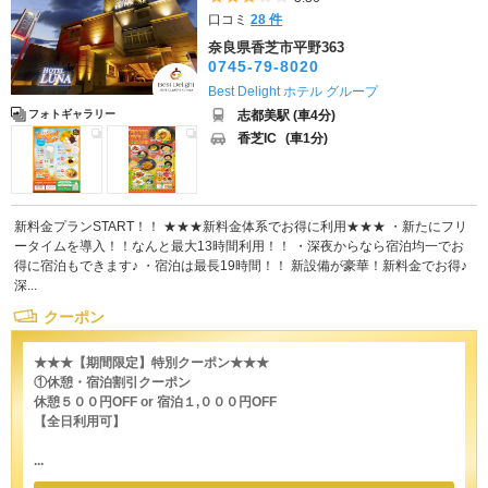
口コミ
28 件
奈良県香芝市平野363
0745-79-8020
Best Delight ホテル グループ
志都美駅 (車4分)
フォトギャラリー
香芝IC
(車1分)
新料金プランSTART！！ ★★★新料金体系でお得に利用★★★ ・新たにフリ
ータイムを導入！！なんと最大13時間利用！！ ・深夜からなら宿泊均一でお
得に宿泊もできます♪ ・宿泊は最長19時間！！ 新設備が豪華！新料金でお得♪
深...
クーポン
★★★【期間限定】特別クーポン★★★
①休憩・宿泊割引クーポン
休憩５００円OFF or 宿泊１,０００円OFF
【全日利用可】
...