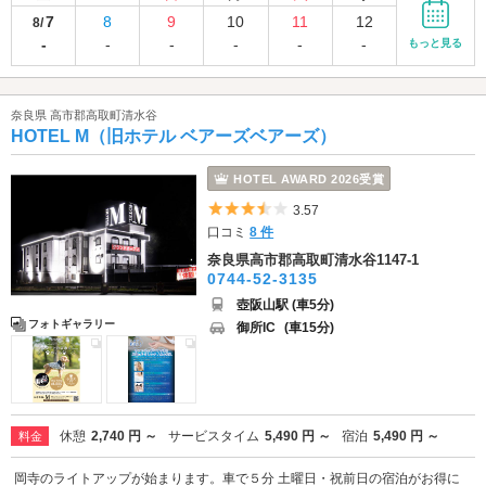
7
8
9
10
11
12
8/
-
-
-
-
-
-
もっと見る
奈良県 高市郡高取町清水谷
HOTEL M（旧ホテル ベアーズベアーズ）
HOTEL AWARD 2026受賞
5つ星のうち3.5
3.57
口コミ
8 件
奈良県高市郡高取町清水谷1147-1
0744-52-3135
壺阪山駅 (車5分)
フォトギャラリー
御所IC
(車15分)
休憩
2,740 円 ～
サービスタイム
5,490 円 ～
宿泊
5,490 円 ～
料金
岡寺のライトアップが始まります。車で５分 土曜日・祝前日の宿泊がお得に