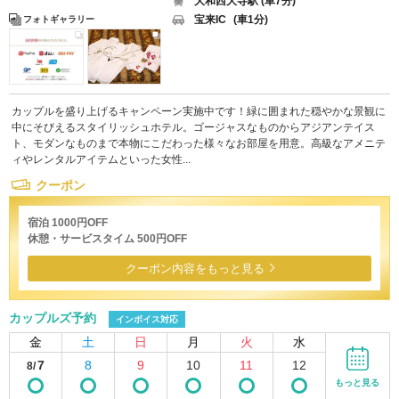
大和西大寺駅 (車7分)
宝来IC
(車1分)
フォトギャラリー
カップルを盛り上げるキャンペーン実施中です！緑に囲まれた穏やかな景観に
中にそびえるスタイリッシュホテル。ゴージャスなものからアジアンテイス
ト、モダンなものまで本物にこだわった様々なお部屋を用意。高級なアメニテ
ィやレンタルアイテムといった女性...
クーポン
宿泊 1000円OFF
休憩・サービスタイム 500円OFF
クーポン内容をもっと見る
カップルズ予約
インボイス対応
金
土
日
月
火
水
7
8
9
10
11
12
8/
もっと見る