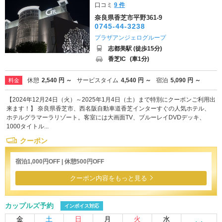
口コミ
9 件
奈良県香芝市平野361-9
0745-44-3238
プラザアンジェログループ
志都美駅 (徒歩15分)
香芝IC
(車1分)
休憩
2,540 円 ～
サービスタイム
4,540 円 ～
宿泊
5,090 円 ～
料金
【2024年12月24日（火）～2025年1月4日（土）まで特別にクーポンご利用出
来ます！】 奈良県香芝市、西名阪自動車道香芝インターすぐの人気ホテル、
ホテルグラマーラリゾート。客室には大画面TV、ブルーレイDVDデッキ、
1000タイトル...
クーポン
宿泊1,000円OFF | 休憩500円OFF
クーポン内容をもっと見る
カップルズ予約
インボイス対応
金
土
日
月
火
水