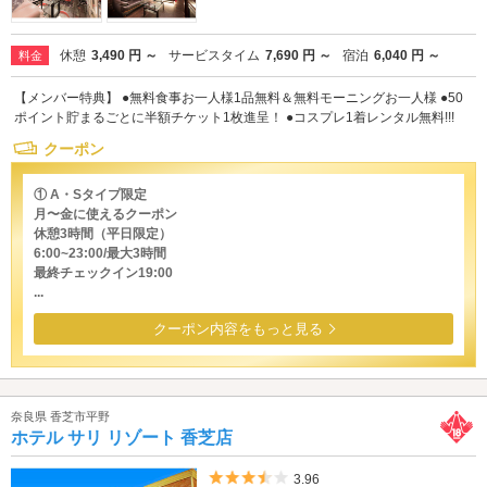
休憩
3,490 円 ～
サービスタイム
7,690 円 ～
宿泊
6,040 円 ～
料金
【メンバー特典】 ●無料食事お一人様1品無料＆無料モーニングお一人様 ●50
ポイント貯まるごとに半額チケット1枚進呈！ ●コスプレ1着レンタル無料!!!
クーポン
① A・Sタイプ限定
月〜金に使えるクーポン
休憩3時間（平日限定）
6:00~23:00/最大3時間
最終チェックイン19:00
...
クーポン内容をもっと見る
奈良県 香芝市平野
ホテル サリ リゾート 香芝店
5つ星のうち3.5
3.96