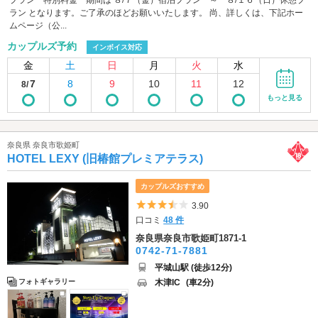
ラン となります。ご了承のほどお願いいたします。 尚、詳しくは、下記ホー
ムページ（公...
カップルズ予約
インボイス対応
金
土
日
月
火
水
7
8
9
10
11
12
8/
もっと見る
奈良県 奈良市歌姫町
HOTEL LEXY (旧椿館プレミアテラス)
カップルズおすすめ
5つ星のうち3.5
3.90
口コミ
48 件
奈良県奈良市歌姫町1871-1
0742-71-7881
平城山駅 (徒歩12分)
木津IC
(車2分)
フォトギャラリー