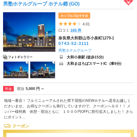
男塾ホテルグループ ホテル郷 (GO)
カップルズおすすめ
5つ星のうち4
4.01
口コミ
166 件
奈良県大和郡山市小泉町1279-1
0743-52-3111
男塾ホテルグループ
大和小泉駅 (徒歩15分)
フォトギャラリー
大和まほろばスマートIC
(車9分)
宿泊
5,980 円 ～
料金
地域一番店！ フルリニューアルされた県下屈指のNEWホテルへ是非お越しく
ださいませ。 お得なクーポンも発行していますので、クーポンへＧＯ！！ メ
ンバー様特典 休憩・宿泊ともに １０００円OFFに割引拡大しました！ さら
にポイント...
クーポン