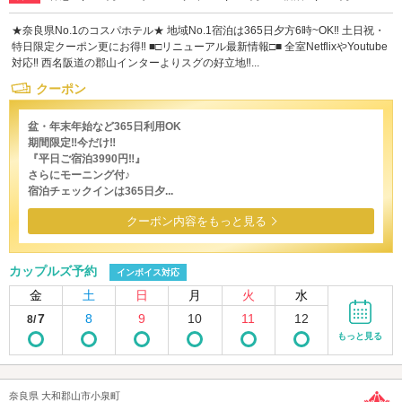
★奈良県No.1のコスパホテル★ 地域No.1宿泊は365日夕方6時~OK‼ 土日祝・
特日限定クーポン更にお得‼ ■□リニューアル最新情報□■ 全室NetflixやYoutube
対応‼ 西名阪道の郡山インターよりスグの好立地‼...
クーポン
盆・年末年始など365日利用OK
期間限定‼今だけ‼
『平日ご宿泊3990円‼』
さらにモーニング付♪
宿泊チェックインは365日夕...
クーポン内容をもっと見る
カップルズ予約
インボイス対応
金
土
日
月
火
水
7
8
9
10
11
12
8/
もっと見る
奈良県 大和郡山市小泉町