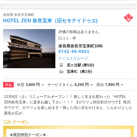
奈良県 奈良市宝来町
HOTEL ZEN 奈良宝来（旧セキテイドゥエ)
評価の投稿はありません。
口コミ - 件
奈良県奈良市宝来町1086
0742-46-0661
ケイエスグループ
尼ヶ辻駅 (車5分)
宝来IC
(車1分)
休憩
3,900 円 ～
サービスタイム
6,200 円 ～
宿泊
7,900 円 ～
料金
12月6日（土）リニューアルオープン！！ 新しく生まれ変わった「HOTEL
ZEN奈良宝来」に是非お越し下さい！！！ 【ロウリュ対応乾式サウナ】 乾式
サウナで、ロウリュを楽しめます！熱した石に水をかけると、じんわりとした
蒸気が広が...
クーポン
★限定特別クーポン★