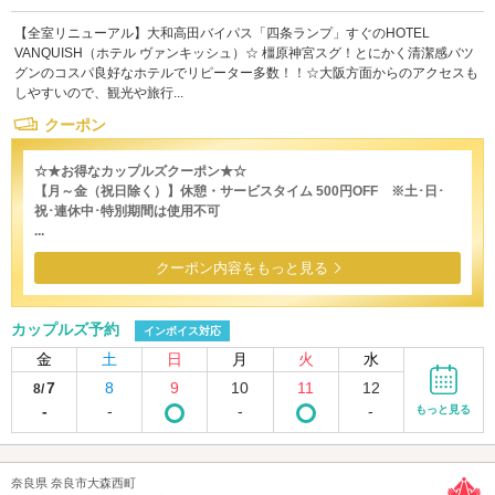
【全室リニューアル】大和高田バイパス「四条ランプ」すぐのHOTEL
VANQUISH（ホテル ヴァンキッシュ）☆ 橿原神宮スグ！とにかく清潔感バツ
グンのコスパ良好なホテルでリピーター多数！！☆大阪方面からのアクセスも
しやすいので、観光や旅行...
クーポン
☆★お得なカップルズクーポン★☆
【月～金（祝日除く）】休憩・サービスタイム 500円OFF ※土･日･
祝･連休中･特別期間は使用不可
...
クーポン内容をもっと見る
カップルズ予約
インボイス対応
金
土
日
月
火
水
7
8
9
10
11
12
8/
-
-
-
-
もっと見る
奈良県 奈良市大森西町