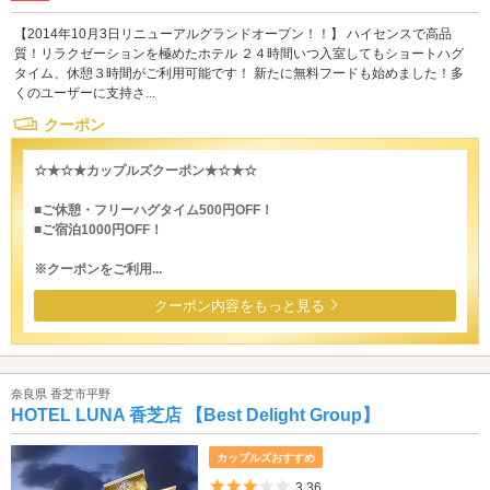
【2014年10月3日リニューアルグランドオープン！！】 ハイセンスで高品
質！リラクゼーションを極めたホテル ２４時間いつ入室してもショートハグ
タイム、休憩３時間がご利用可能です！ 新たに無料フードも始めました！多
くのユーザーに支持さ...
クーポン
☆★☆★カップルズクーポン★☆★☆
■ご休憩・フリーハグタイム500円OFF！
■ご宿泊1000円OFF！
※クーポンをご利用...
クーポン内容をもっと見る
奈良県 香芝市平野
HOTEL LUNA 香芝店 【Best Delight Group】
カップルズおすすめ
5つ星のうち3
3.36