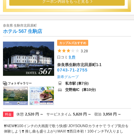
クーポン内容をもっと見る
奈良県 生駒市北田原町
ホテル 567 生駒店
カップルズおすすめ
5つ星のうち3
3.28
口コミ
9 件
奈良県生駒市北田原町1-1
0743-71-2755
新希グループ
私市駅 (車7分)
フォトギャラリー
交野南IC
(車10分)
休憩
2,520 円 ～
サービスタイム
5,820 円 ～
宿泊
3,950 円 ～
料金
❣️NEW❣️100インチの大画面で歌う快感! JOYSOUNDカラオケで ライブ気分を
体験しよう❣️ 推し曲も盛り上がりMAX! ❣️西日本初！100インチTV入りまし