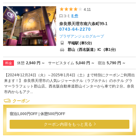
5つ星のうち4
4.11
口コミ
8 件
奈良県天理市南六条町99-1
0743-64-2270
プラザアンジェログループ
平端駅 (車5分)
郡山（西名阪道）IC
(車1分)
休憩
2,940 円 ～
サービスタイム
5,040 円 ～
宿泊
5,790 円 ～
料金
【2024年12月24日（火）～2025年1月4日（土）まで特別にクーポンご利用出
来ます！】 奈良県天理市の人気レジャーホテル（ラブホテル）のホテル グラ
マーララフェット郡山店。西名阪自動車道郡山インターから車で約２分。奈良
市内からもアク...
クーポン
宿泊1,000円OFF | 休憩500円OFF
クーポン内容をもっと見る