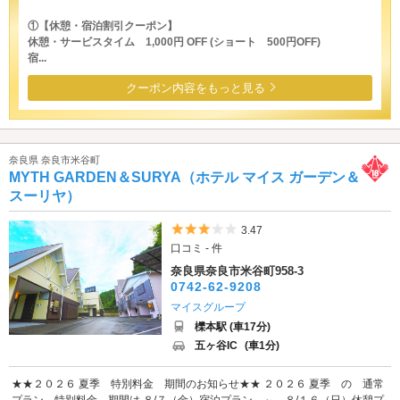
①【休憩・宿泊割引クーポン】
休憩・サービスタイム 1,000円 OFF (ショート 500円OFF)
宿...
クーポン内容をもっと見る
奈良県 奈良市米谷町
MYTH GARDEN＆SURYA（ホテル マイス ガーデン＆
スーリヤ）
5つ星のうち3
3.47
口コミ - 件
奈良県奈良市米谷町958-3
0742-62-9208
マイスグループ
櫟本駅 (車17分)
五ヶ谷IC
(車1分)
★★２０２６ 夏季 特別料金 期間のお知らせ★★ ２０２６ 夏季 の 通常
プラン 特別料金 期間は ８/７（金）宿泊プラン ～ ８/１６（日）休憩プ