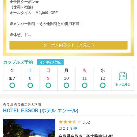
★全日クーポン★
《休憩・宿泊》
オールタイム ￥1,000- OFF
※メンバー割引・その他割引との併用不可！
※休憩、ド...
クーポン内容をもっと見る
カップルズ予約
インボイス対応
金
土
日
月
火
水
7
8
9
10
11
12
8/
もっと見る
奈良県 奈良市二条大路南
HOTEL ESSOR (ホテル エソール)
5つ星のうち3.5
3.62
口コミ
9 件
奈良県奈良市二条大路南2-1-82