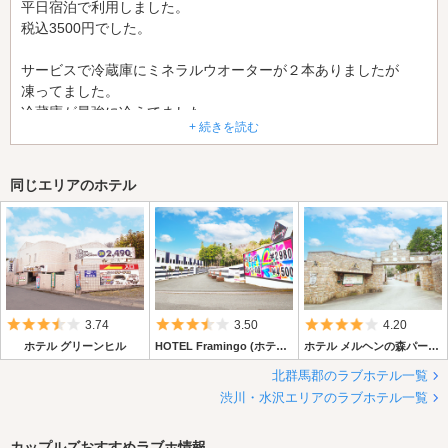
平日宿泊で利用しました。
税込3500円でした。
サービスで冷蔵庫にミネラルウオーターが２本ありましたが
凍ってました。
冷蔵庫が最強に冷えてました。
+ 続きを読む
普通のラブホですね。
同じエリアのホテル
5つ星のうち3.5
5つ星のうち3.5
5つ星のうち4
3.74
3.50
4.20
ホテル グリーンヒル
HOTEL Framingo (ホテル フラミンゴ)
ホテル メルヘンの森パートⅡ
北群馬郡のラブホテル一覧
渋川・水沢エリアのラブホテル一覧
カップルズおすすめラブホ情報