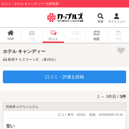
口コミ：ホテル キャンディー / 北群馬郡
検索
マイメニュー
TOP
写真
口コミ
クーポン
地図
予約
ホテル キャンディー
駒寄ＰＡスマートIC （車20分）
口コミ・評価を投稿
1 ～ 3件目 /
3件
投稿者:ルナちゃんさん
口コミ番号：60151
投稿：2026/03/25 23:10
安い