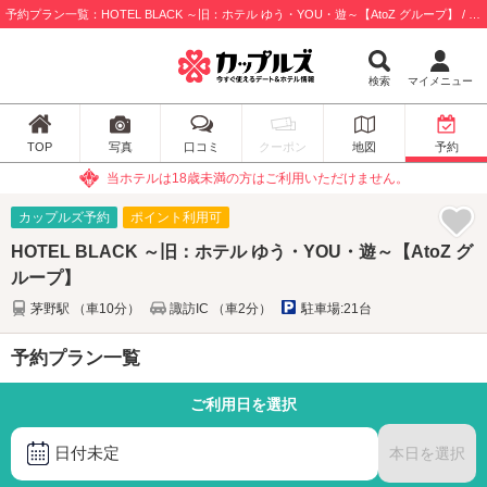
予約プラン一覧：HOTEL BLACK ～旧：ホテル ゆう・YOU・遊～【AtoZ グループ】 / 諏訪市
検索
マイメニュー
TOP
写真
口コミ
クーポン
地図
予約
当ホテルは18歳未満の方はご利用いただけません。
カップルズ予約
ポイント利用可
HOTEL BLACK ～旧：ホテル ゆう・YOU・遊～【AtoZ グ
ループ】
茅野駅 （車10分）
諏訪IC （車2分）
駐車場:21台
予約プラン一覧
ご利用日を選択
日付未定
本日を選択