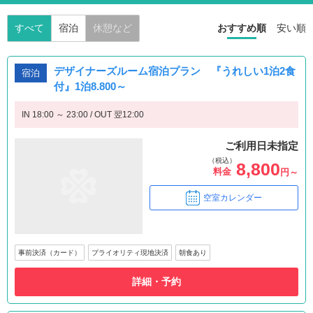
すべて
宿泊
休憩など
おすすめ順
安い順
デザイナーズルーム宿泊プラン 『うれしい1泊2食
宿泊
付』1泊8.800～
IN 18:00 ～ 23:00 / OUT 翌12:00
ご利用日未指定
（税込）
8,800
料金
円～
空室カレンダー
事前決済（カード）
プライオリティ現地決済
朝食あり
詳細・予約