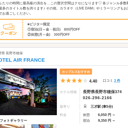
ふたりの時間に最高級の演出を…この贅沢空間はクセになります♡ 各ジャンル多数取
最多のタイトル数を誇ります♪ その他、カラオケ（LIVE DAM）やミラーリングも
でお過ごしください。
■ビジター限定
①宿泊(日～金・祝日) 800円OFF
②休憩(月～金) 300円OFF
野県 長野市穂保
OTEL AIR FRANCE
カップルズおすすめ
5つ星のうち4
4.40
口コミ
3 件
長野県長野市穂保374
ホテル情報
026-296-2166
最寄り
三才駅 (車5分)
料金
休憩
6,050 円 ～
宿泊
9,350 円 ～
フォトギャラリー