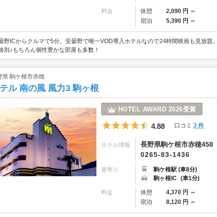
料金
休憩
2,090 円 ～
宿泊
5,390 円 ～
曇野ICからクルマで5分。安曇野で唯一VOD導入ホテルなので24時間映画も見放
格別♪もちろん個性豊かな部屋も多数！
野県 駒ケ根市赤穂
テル 南の風 風力3 駒ヶ根
HOTEL AWARD 2026受賞
5つ星のうち4.5
4.88
口コミ
3 件
長野県駒ケ根市赤穂458
ホテル情報
0265-83-1436
最寄り
駒ケ根駅 (車8分)
駒ヶ根IC
(車1分)
料金
休憩
4,370 円 ～
宿泊
8,120 円 ～