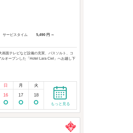
サービスタイム
5,490 円 ～
ODや大画面テレビなど設備の充実、バスソルト、コ
ンした「Hotel Lara Ciel」へお越し下
日
月
火
16
17
18
もっと見る