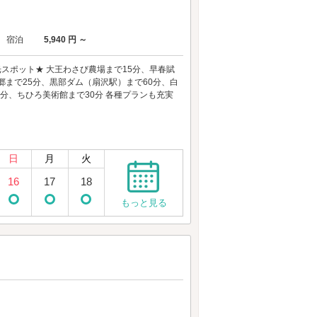
宿泊
5,940 円 ～
スポット★ 大王わさび農場まで15分、早春賦
郷まで25分、黒部ダム（扇沢駅）まで60分、白
4分、ちひろ美術館まで30分 各種プランも充実
日
月
火
16
17
18
もっと見る