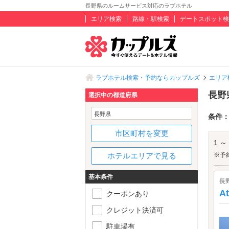
長野県のルームサービス対応のラブホテル
エリア検索
路線・駅検索
デートスポット検
ラブホテル検索・予約ならカップルズ
エリア
長野
選択中の都道府県
長野県
条件
市区町村を変更
1 ～
ホテルエリアで見る
※予
基本条件
長
A
クーポンあり
クレジット決済可
駐車場有