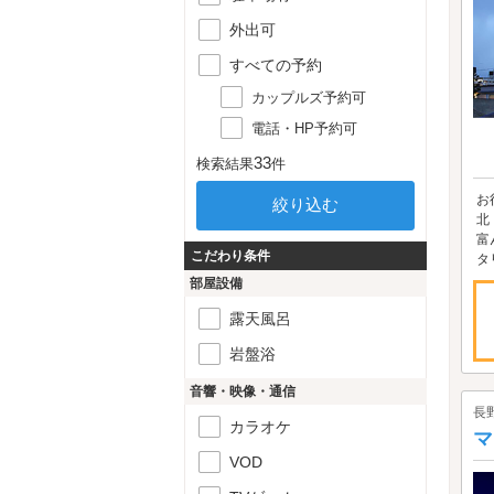
外出可
すべての予約
カップルズ予約可
電話・HP予約可
33
検索結果
件
お
北
富
こだわり条件
タ
部屋設備
露天風呂
岩盤浴
音響・映像・通信
長
カラオケ
マ
VOD