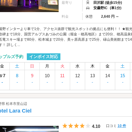
最寄り
田沢駅 (徒歩15分)
安曇野IC
(車1分)
料金
休憩
2,640 円 ～
曇野インターより車で1分、アクセス抜群で観光スポットの拠点にも便利！！ ★観光
歌碑まで18分、国営アルプスあづみの公園（堀金・穂高地区）まで20分、穂高温泉
五竜スキー場まで80分、松本城まで20分、美ヶ原高原まで25分、碌山美術館まで1
す！ 詳しく...
インボイス対応
ップルズ予約
金
土
日
月
火
水
木
金
土
7
8
9
10
11
12
13
14
15
8/
-
-
-
-
-
-
-
-
-
野県 松本市里山辺
tel Lara Ciel
5つ星のうち4
4.10
口コミ
10 件