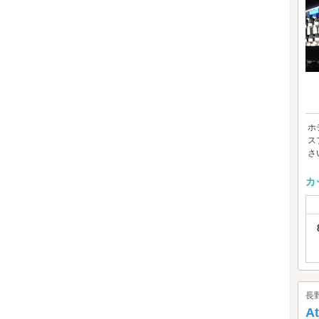
ホ
ス
さ
カ
長
A