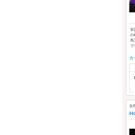
安
の
馬
で
カ
長
Ho