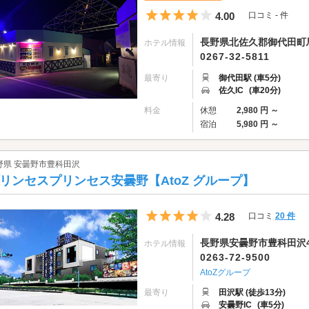
5つ星のうち4
4.00
口コミ - 件
長野県北佐久郡御代田町馬
ホテル情報
0267-32-5811
最寄り
御代田駅 (車5分)
佐久IC
(車20分)
料金
休憩
2,980 円 ～
宿泊
5,980 円 ～
野県 安曇野市豊科田沢
リンセスプリンセス安曇野【AtoZ グループ】
5つ星のうち4
4.28
口コミ
20 件
長野県安曇野市豊科田沢47
ホテル情報
0263-72-9500
AtoZグループ
最寄り
田沢駅 (徒歩13分)
安曇野IC
(車5分)