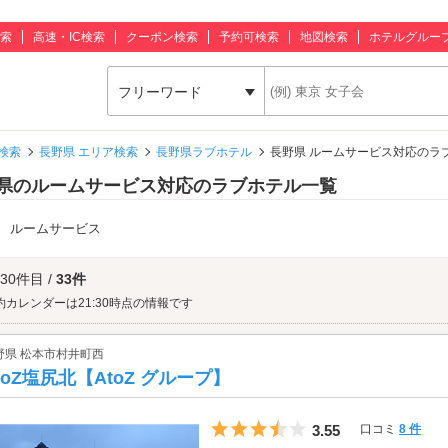
索
高速・IC検索
クーポン検索
予約可検索
地図検索
ホテルグルー
フリーワード
検索
長野県 エリア検索
長野県ラブホテル
長野県 ルームサービス対応のラ
県のルームサービス対応のラブホテル一覧
：
ルームサービス
 30件目 /
33件
約カレンダーは21:30時点の情報です
野県 松本市村井町西
toZ塩尻北【AtoZ グループ】
5つ星のうち3.5
3.55
口コミ
8 件