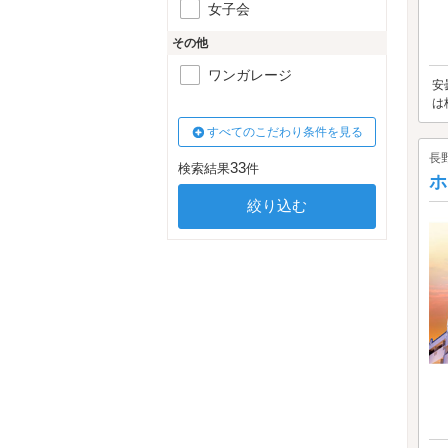
女子会
その他
ワンガレージ
安
は
すべてのこだわり条件を見る
長
33
検索結果
件
ホ