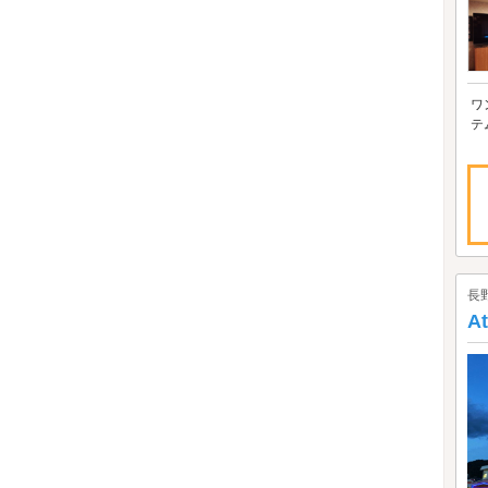
ワ
テ
Q
長
A