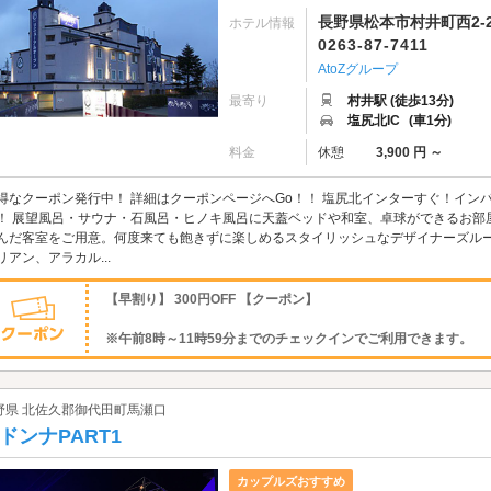
長野県松本市村井町西2-2
ホテル情報
0263-87-7411
AtoZグループ
最寄り
村井駅 (徒歩13分)
塩尻北IC
(車1分)
料金
休憩
3,900 円 ～
得なクーポン発行中！ 詳細はクーポンページへGo！！ 塩尻北インターすぐ！インパ
！ 展望風呂・サウナ・石風呂・ヒノキ風呂に天蓋ベッドや和室、卓球ができるお部屋
んだ客室をご用意。何度来ても飽きずに楽しめるスタイリッシュなデザイナーズルー
リアン、アラカル...
【早割り】 300円OFF 【クーポン】
※午前8時～11時59分までのチェックインでご利用できます。
野県 北佐久郡御代田町馬瀬口
ドンナPART1
カップルズおすすめ