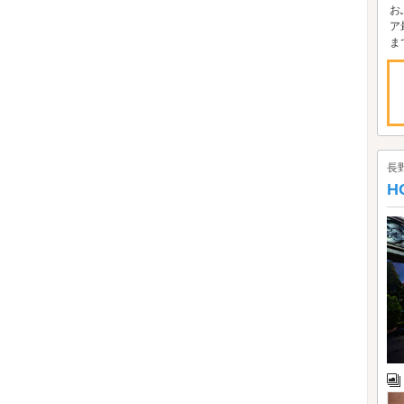
お
ア
ま
長
H