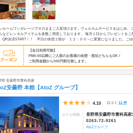
ンルームワンガレージでそのままご入室頂けます。ウェルカムサービスをはじめ、
ムなどレンタルアイテムを多数ご用意しております。 毎月１日からプレゼントをご
R決済START！！ 平日の休憩２部が １２：００～に変更になりました。ご
【全日利用可能】
PM6:00以降にご入室のお客様の休憩・宿泊どちらもOK！
ご利用金額から500円割引致します。
野県 安曇野市豊科高家
toZ安曇野 本館【AtoZ グループ】
5つ星のうち4
4.10
口コミ
12 件
長野県安曇野市豊科高家37
ホテル情報
0263-72-9261
AtoZグループ