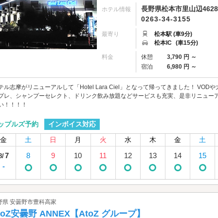
長野県松本市里山辺4628
ホテル情報
0263-34-3155
最寄り
松本駅 (車9分)
松本IC
(車15分)
料金
休憩
3,790 円 ～
宿泊
6,980 円 ～
テル志摩がリニューアルして「Hotel Lara Ciel」となって帰ってきました！ V
プレ、シャンプーセレクト、ドリンク飲み放題などサービスも充実、是非リニューアルオープ
い！！！！
インボイス対応
ップルズ予約
金
土
日
月
火
水
木
金
土
7
8
9
10
11
12
13
14
15
8/
-
野県 安曇野市豊科高家
toZ安曇野 ANNEX【AtoZ グループ】