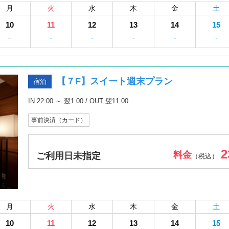
月
火
水
木
金
土
10
11
12
13
14
15
-
-
-
-
-
-
【７F】スイート週末プラン
宿泊
IN 22:00 ～ 翌1:00 / OUT 翌11:00
事前決済（カード）
2
料金
ご利用日未指定
（税込）
月
火
水
木
金
土
10
11
12
13
14
15