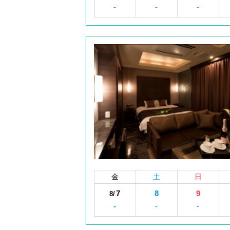
-
-
-
金
土
日
7
8
9
8/
-
-
-