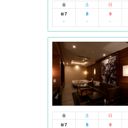
金
土
日
7
8
9
8/
-
-
-
金
土
日
7
8
9
8/