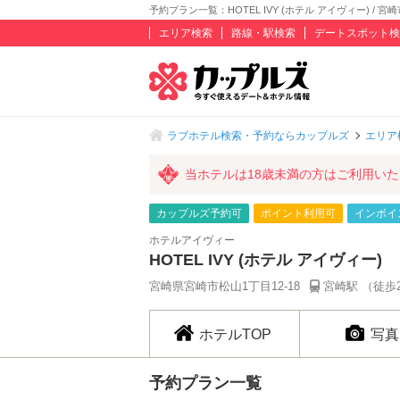
予約プラン一覧：HOTEL IVY (ホテル アイヴィー) / 宮崎
エリア検索
路線・駅検索
デートスポット検
ラブホテル検索・予約ならカップルズ
エリア
当ホテルは18歳未満の方はご利用い
カップルズ予約可
ポイント利用可
インボイ
ホテルアイヴィー
HOTEL IVY (ホテル アイヴィー)
宮崎県宮崎市松山1丁目12-18
宮崎駅 （徒歩
ホテルTOP
写真
予約プラン一覧