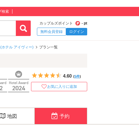
プ検索
カップルズポイント
- pt
無料会員登録
ログイン
VY (ホテル アイヴィー)
プラン一覧
5つ星のうち4.5
4.60
(
5件
)
お気に入りに追加
地図
予約