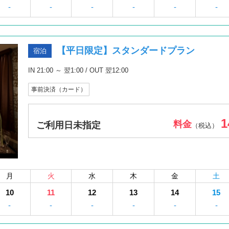
-
-
-
-
-
-
【平日限定】スタンダードプラン
宿泊
IN 21:00 ～ 翌1:00 / OUT 翌12:00
事前決済（カード）
1
料金
ご利用日未指定
（税込）
月
火
水
木
金
土
10
11
12
13
14
15
-
-
-
-
-
-