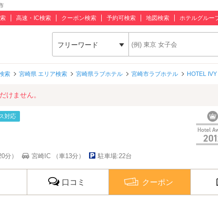
市
索
高速・IC検索
クーポン検索
予約可検索
地図検索
ホテルグルー
フリーワード
検索
宮崎県 エリア検索
宮崎県ラブホテル
宮崎市ラブホテル
HOTEL I
ただけません。
ス対応
20分）
宮崎IC （車13分）
駐車場:22台
口コミ
クーポン