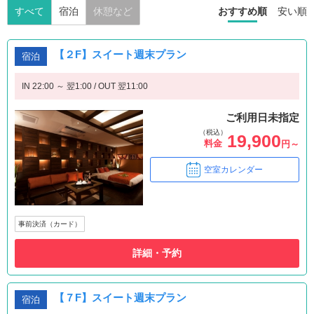
すべて
宿泊
休憩など
おすすめ順
安い順
【２F】スイート週末プラン
宿泊
IN 22:00 ～ 翌1:00 / OUT 翌11:00
ご利用日未指定
（税込）
19,900
料金
円～
空室カレンダー
事前決済（カード）
詳細・予約
【７F】スイート週末プラン
宿泊