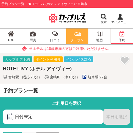
予約プラン一覧：HOTEL IVY (ホテル アイヴィー) / 宮崎市
検索
マイメニュー
TOP
写真
口コミ
クーポン
地図
予約
当ホテルは18歳未満の方はご利用いただけません。
カップルズ予約
ポイント利用可
インボイス対応
HOTEL IVY (ホテル アイヴィー)
宮崎駅 （徒歩20分）
宮崎IC （車13分）
駐車場:22台
予約プラン一覧
ご利用日を選択
日付未定
本日を選択