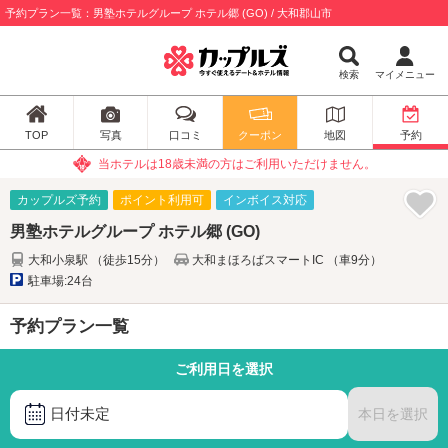
予約プラン一覧：男塾ホテルグループ ホテル郷 (GO) / 大和郡山市
検索
マイメニュー
TOP
写真
口コミ
クーポン
地図
予約
当ホテルは18歳未満の方はご利用いただけません。
カップルズ予約
ポイント利用可
インボイス対応
男塾ホテルグループ ホテル郷 (GO)
大和小泉駅 （徒歩15分）
大和まほろばスマートIC （車9分）
駐車場:24台
予約プラン一覧
ご利用日を選択
日付未定
本日を選択