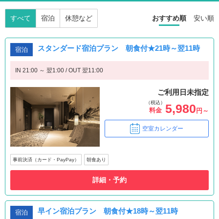
すべて
宿泊
休憩など
おすすめ順
安い順
スタンダード宿泊プラン 朝食付★21時～翌11時
宿泊
IN 21:00 ～ 翌1:00 / OUT 翌11:00
ご利用日未指定
（税込）
5,980
料金
円～
空室カレンダー
事前決済（カード・PayPay）
朝食あり
詳細・予約
早イン宿泊プラン 朝食付★18時～翌11時
宿泊