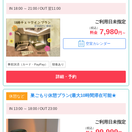
IN 18:00 ～ 21:00 / OUT 翌11:00
ご利用日未指定
（税込）
7,980
料金
円～
空室カレンダー
事前決済（カード・PayPay）
朝食あり
詳細・予約
巣ごもり休憩プラン(最大10時間滞在可能★
休憩など
IN 13:00 ～ 18:00 / OUT 23:00
ご利用日未指定
（税込）
99,999