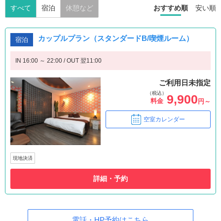
すべて
宿泊
休憩など
おすすめ順
安い順
カップルプラン（スタンダードB/喫煙ルーム）
宿泊
IN 16:00 ～ 22:00 / OUT 翌11:00
ご利用日未指定
（税込）
9,900
料金
円～
空室カレンダー
現地決済
詳細・予約
電話・HP予約はこちら