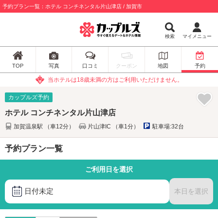
予約プラン一覧：ホテル コンチネンタル片山津店 / 加賀市
検索
マイメニュー
TOP
写真
口コミ
クーポン
地図
予約
当ホテルは18歳未満の方はご利用いただけません。
カップルズ予約
ホテル コンチネンタル片山津店
加賀温泉駅 （車12分）
片山津IC （車1分）
駐車場:32台
予約プラン一覧
ご利用日を選択
日付未定
本日を選択