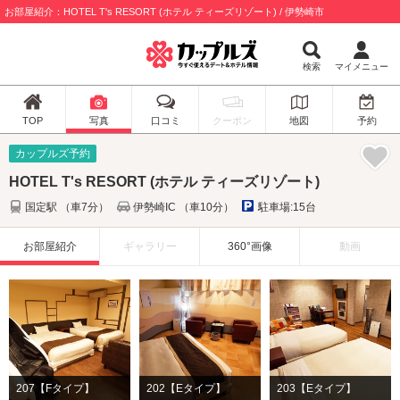
お部屋紹介：HOTEL T's RESORT (ホテル ティーズリゾート) / 伊勢崎市
検索
マイメニュー
TOP
写真
口コミ
クーポン
地図
予約
カップルズ予約
HOTEL T's RESORT (ホテル ティーズリゾート)
国定駅 （車7分）
伊勢崎IC （車10分）
駐車場:15台
お部屋紹介
ギャラリー
360°画像
動画
207【Fタイプ】
202【Eタイプ】
203【Eタイプ】