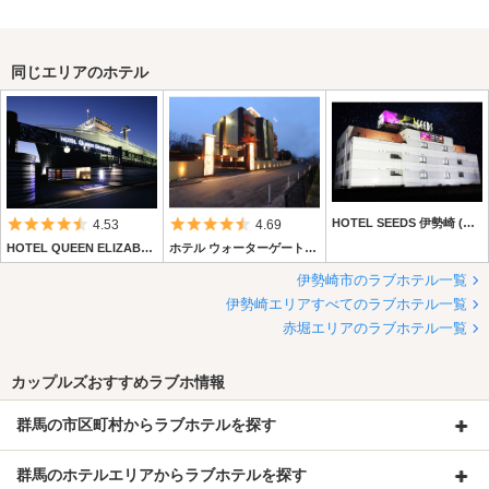
同じエリアのホテル
5つ星のうち4.5
5つ星のうち4.5
HOTEL SEEDS 伊勢崎 (ホテル シーズ伊勢崎)
4.53
4.69
HOTEL QUEEN ELIZABETH (ホテル クィーンエリザベス)
ホテル ウォーターゲート伊勢崎店
伊勢崎市のラブホテル一覧
伊勢崎エリアすべてのラブホテル一覧
赤堀エリアのラブホテル一覧
カップルズおすすめラブホ情報
群馬の市区町村からラブホテルを探す
群馬のホテルエリアからラブホテルを探す